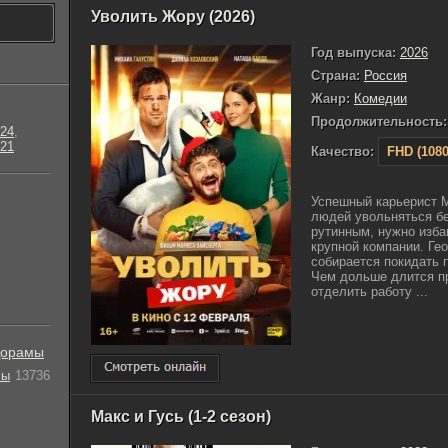
Уволить Жору (2026)
Год выпуска:
2026
Страна:
Россия
Жанр:
Комедии
Продолжительность:
24
,
21
Качество:
FHD (1080
Успешный карьерист М
людей увольняться бе
рутинным, нужно изба
крупной компании. Ге
собирается покидать 
Чем дольше длится п
отделить работу ...
орамы
лы
13736
Макс и Гусь (1-2 сезон)