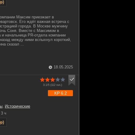
p)
омпании Максим приезжает в
вартовск. Его ждёт важная встреча с
страцией города. В Москве мужчину
очь Соня. Вместе с Максимом в
 и начальница PR-отдела компании
назад между ними вспыхнул короткий,
на сказал ...
18.05.2025
3.1/5 (
112
гол.)
KP 6.2
ы
,
Исторические
3 ч
p)