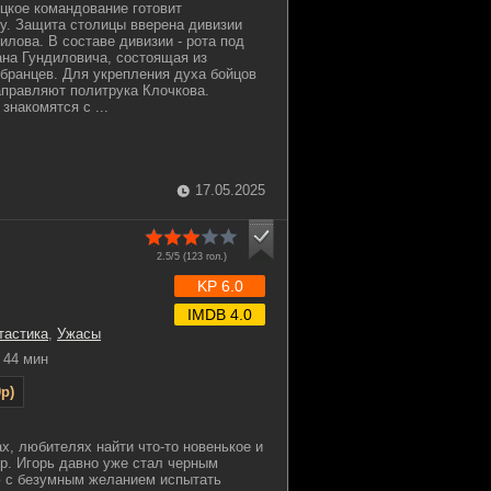
ецкое командование готовит
у. Защита столицы вверена дивизии
лова. В составе дивизии - рота под
на Гундиловича, состоящая из
бранцев. Для укрепления духа бойцов
аправляют политрука Клочкова.
знакомятся с ...
17.05.2025
2.5/5 (
123
гол.)
KP 6.0
IMDB 4.0
тастика
,
Ужасы
44 мин
p)
х, любителях найти что-то новенькое и
ор. Игорь давно уже стал черным
ю с безумным желанием испытать