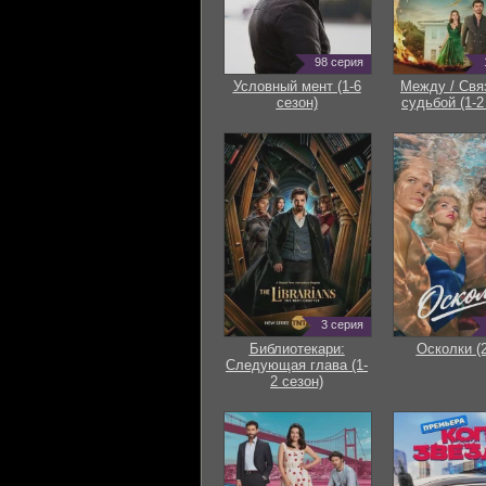
98 серия
Условный мент (1-6
Между / Свя
сезон)
судьбой (1-2
3 серия
Библиотекари:
Осколки (
Следующая глава (1-
2 сезон)