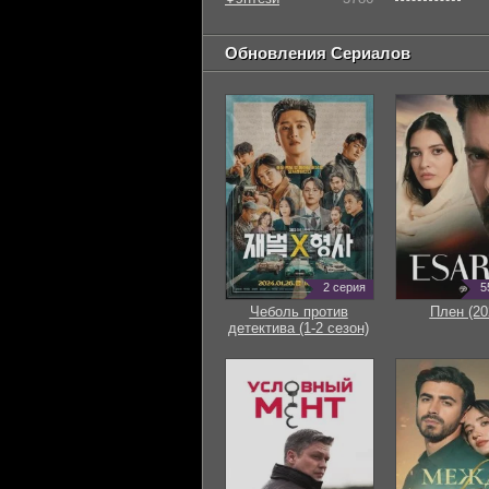
Обновления Сериалов
2 серия
5
Чеболь против
Плен (20
детектива (1-2 сезон)