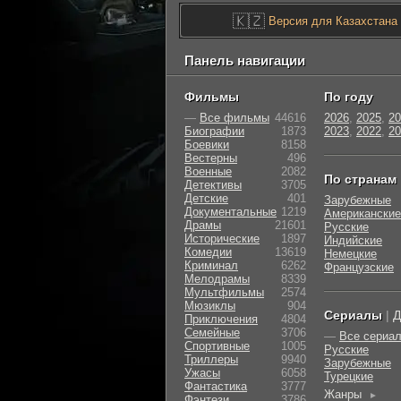
🇰🇿
Версия для Казахстана
Панель навигации
Фильмы
По году
—
Все фильмы
44616
2026
,
2025
,
20
Биографии
1873
2023
,
2022
,
20
Боевики
8158
Вестерны
496
Военные
2082
По странам
Детективы
3705
Детские
401
Зарубежные
Документальные
1219
Американские
Драмы
21601
Русские
Исторические
1897
Индийские
Комедии
13619
Немецкие
Криминал
6262
Французские
Мелодрамы
8339
Мультфильмы
2574
Мюзиклы
904
Сериалы
|
Д
Приключения
4804
Семейные
3706
—
Все сериа
Cпортивные
1005
Русские
Триллеры
9940
Зарубежные
Ужасы
6058
Турецкие
Фантастика
3777
Жанры
►
Фэнтези
3786