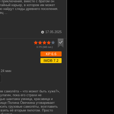
 приключения, вместе с братом он
тайный карьер, в котором им может
но найдут следы древнего поселения.
ц ...
17.05.2025
3.7/5 (
343
гол.)
KP 6.6
IMDB 7.2
24 мин
м самолёта – что может быть хуже?»,
лагин, пока его страхи не
щью шантажа умница, красавица и
лище Полина Овечкина уговаривает
осить грузовые самолёты, возглавить
 взять её вторым пилотом. Просто