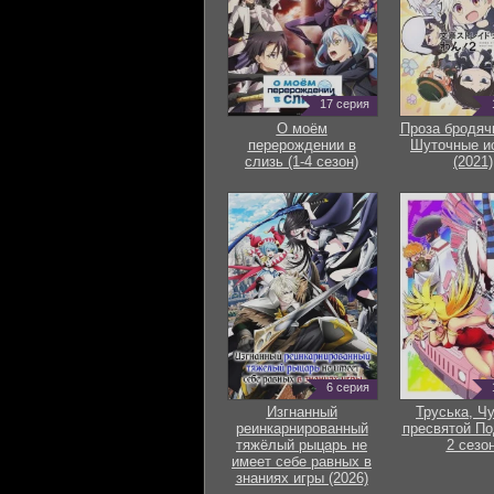
17 серия
О моём
Проза бродяч
перерождении в
Шуточные и
слизь (1-4 сезон)
(2021)
6 серия
Изгнанный
Труська, Ч
реинкарнированный
пресвятой По
тяжёлый рыцарь не
2 сезон
имеет себе равных в
знаниях игры (2026)