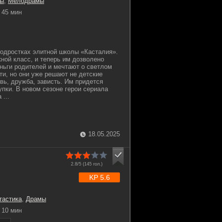
ы
,
Мелодрамы
45 мин
подростках элитной школы «Касталия».
ной класс, и теперь им дозволено
еньги родителей и мечтают о светлом
и, но они уже решают не детские
вь, дружба, зависть. Им придется
упки. В новом сезоне герои сериала
 ...
18.05.2025
2.8/5 (
145
гол.)
KP 5.6
тастика
,
Драмы
10 мин