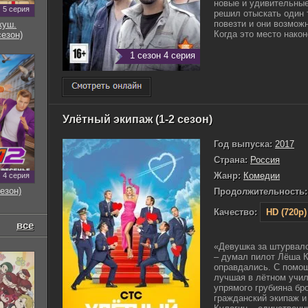
новые и удивительные
5 серия
решил отыскать один 
повезти и они возмож
куш.
Когда это место наконе
сезон)
1 сезон 4 серия
Улётный экипаж (1-2 сезон)
Год выпуска:
2017
Страна:
Россия
Жанр:
Комедии
4 серия
езон)
Продолжительность:
Качество:
HD (720p)
все
«Девушка за штурвало
– думал пилот Лёша Ку
оправдались. С помо
лучшая в лётном учи
упрямого грубияна бр
гражданский экипаж и