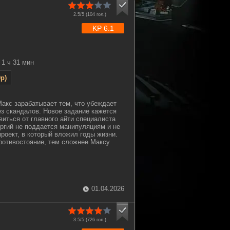
2.5/5 (
104
гол.)
KP 6.1
1 ч 31 мин
p)
акс зарабатывает тем, что убеждает
з скандалов. Новое задание кажется
виться от главного айти специалиста
оргий не поддается манипуляциям и не
проект, в который вложил годы жизни.
ротивостояние, тем сложнее Максу
01.04.2026
3.5/5 (
726
гол.)