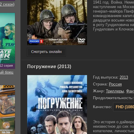
1941 год. Война. Нем
2 сезон)
наступление на Москв
генерал–майора Панфи
командованием капита
двадцати восьми ново
в роту Гундиловича н
Гундилович и Клочков 
12 серия
Погружение (2013)
ый боец
Год выпуска:
2013
Страна:
Россия
Жанр:
Триллеры
,
Фан
Продолжительность:
Качество:
FHD (1080
Это история о дайвера
неизвестное до сих п
копателем, личность