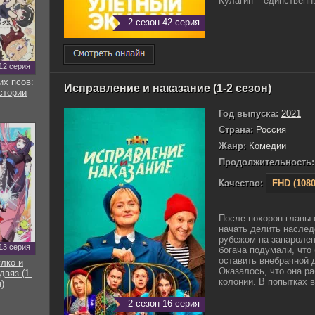
Кулагин – единственны
2 сезон 42 серия
12 серия
их псов:
Исправление и наказание (1-2 сезон)
стории
Год выпуска:
2021
Страна:
Россия
Жанр:
Комедии
Продолжительность:
Качество:
FHD (1080
После похорон главы 
начать делить наслед
рубежом на запаролен
13 серия
богача подумали, что
оставить внебрачной д
улко и
Оказалось, что она р
двяз (1-
колонии. В попытках в
)
2 сезон 16 серия