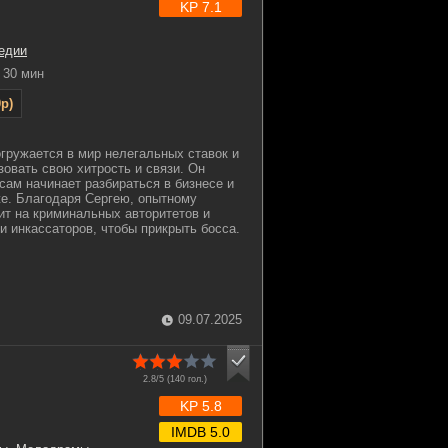
KP 7.1
едии
30 мин
p)
гружается в мир нелегальных ставок и
зовать свою хитрость и связи. Он
сам начинает разбираться в бизнесе и
же. Благодаря Сергею, опытному
ит на криминальных авторитетов и
и инкассаторов, чтобы прикрыть босса.
09.07.2025
2.8/5 (
140
гол.)
KP 5.8
IMDB 5.0