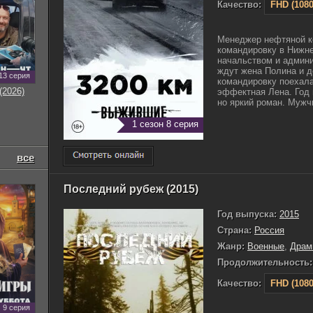
Качество:
FHD (1080
Менеджер нефтяной к
командировку в Нижне
начальством и админи
ждут жена Полина и д
13 серия
командировку поехала
(2026)
эффектная Лена. Год 
но яркий роман. Мужчи
1 сезон 8 серия
все
Последний рубеж (2015)
Год выпуска:
2015
Страна:
Россия
Жанр:
Военные
,
Драм
Продолжительность:
Качество:
FHD (1080
9 серия