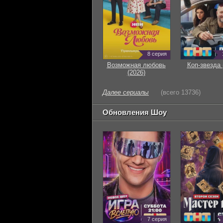
8 серия
Возможная любовь
Коп-звезда 
(2026)
Далее сериалы
(всего 13736)
Обновления Шоу
7 серия