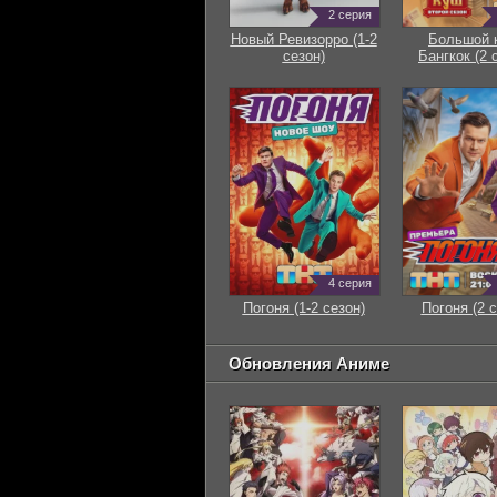
2 серия
Новый Ревизорро (1-2
Большой 
сезон)
Бангкок (2 
4 серия
Погоня (1-2 сезон)
Погоня (2 с
Обновления Аниме