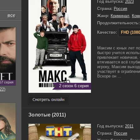
Год выпуска:
2023
Страна:
Россия
все
Жанр:
Криминал
,
Ком
Продолжительность:
Качество:
FHD (1080
Максим с юных лет по
быстро учится исполь
привлекает новичков, 
втягивается всё глуб
игроку, Максим выход
участвует в ограблени
Вскоре он ...
57 серия
2 сезон 6 серия
22)
Золотые (2011)
Год выпуска:
2011
Страна:
Россия