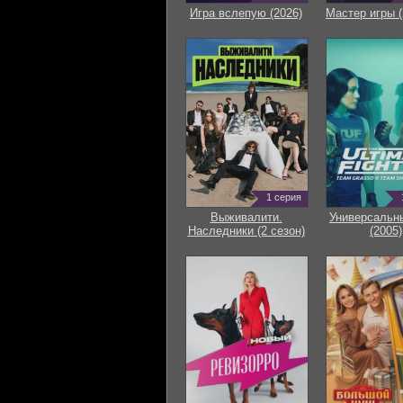
Игра вслепую (2026)
Мастер игры (
1 серия
Выживалити.
Универсальн
Наследники (2 сезон)
(2005)