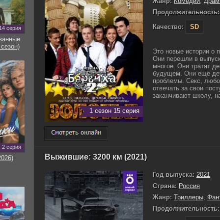
Жанр:
Комедии
,
Драм
Продолжительность:
Качество:
SD
14 серия
занные
 сезон)
Это новые истории о 
Они перешли в выпуск
многое. Они тратят д
будущем. Они еще дет
проблемы. Секс, любо
отвечать за свои пост
заканчивают школу, на
1 сезон 15 серия
2 серия
Выжившие: 3200 км (2021)
2026)
Год выпуска:
2021
Страна:
Россия
Жанр:
Триллеры
,
Фан
Продолжительность: