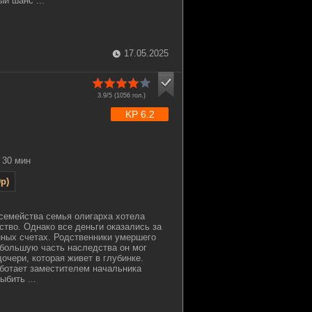
й шанс ...
17.05.2025
3.9/5 (
1056
гол.)
KP 6.2
30 мин
p)
семейства семья олигарха хотела
ство. Однако все деньги оказались за
ных счетах. Родственники умершего
 большую часть наследства он мог
очери, которая живет в глубинке.
аботает заместителем начальника
ыбить ...