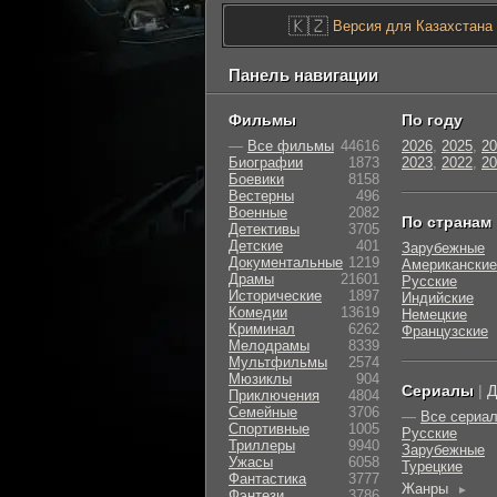
🇰🇿
Версия для Казахстана
Панель навигации
Фильмы
По году
—
Все фильмы
44616
2026
,
2025
,
20
Биографии
1873
2023
,
2022
,
20
Боевики
8158
Вестерны
496
Военные
2082
По странам
Детективы
3705
Детские
401
Зарубежные
Документальные
1219
Американские
Драмы
21601
Русские
Исторические
1897
Индийские
Комедии
13619
Немецкие
Криминал
6262
Французские
Мелодрамы
8339
Мультфильмы
2574
Мюзиклы
904
Сериалы
|
Д
Приключения
4804
Семейные
3706
—
Все сериа
Cпортивные
1005
Русские
Триллеры
9940
Зарубежные
Ужасы
6058
Турецкие
Фантастика
3777
Жанры
►
Фэнтези
3786