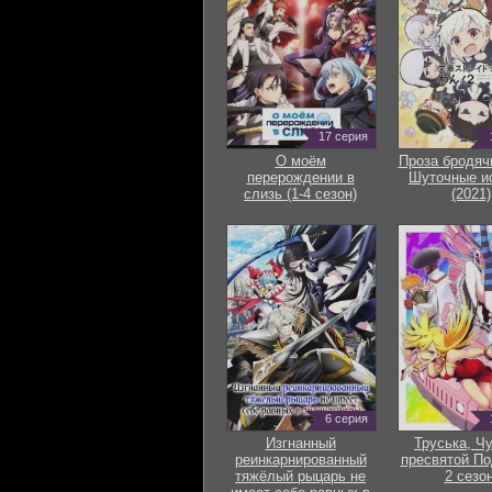
17 серия
О моём
Проза бродяч
перерождении в
Шуточные и
слизь (1-4 сезон)
(2021)
6 серия
Изгнанный
Труська, Ч
реинкарнированный
пресвятой По
тяжёлый рыцарь не
2 сезон