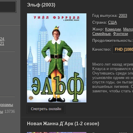
Эльф (2003)
Год выпуска:
2003
Страна:
США
Жанр:
Комедии
,
Мело
Семейные
,
Фэнтези
24
,
Продолжительность:
21
Качество:
FHD (1080
Много лет назад игри
Клауса и отправился 
Очутившись среди эл
усыновлён одним из н
спустя годы, он пыта
волшебных пигмеев. О
заметен, чтобы стать
орамы
лы
13736
Новая Жанна Д`Арк (1-2 сезон)