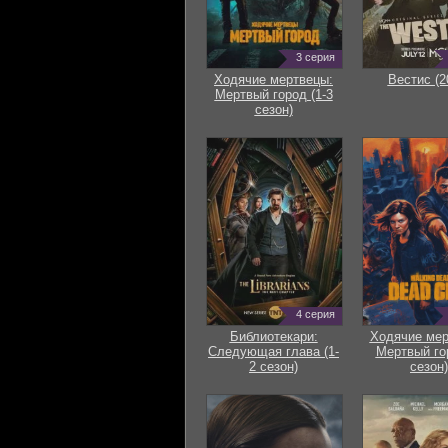
3 серия
Ходячие мертвецы:
Вестис (2
Мертвый город (1-3
сезон)
4 серия
Библиотекари:
Ходячие мер
Следующая глава (1-
Мертвый го
2 сезон)
сезон)