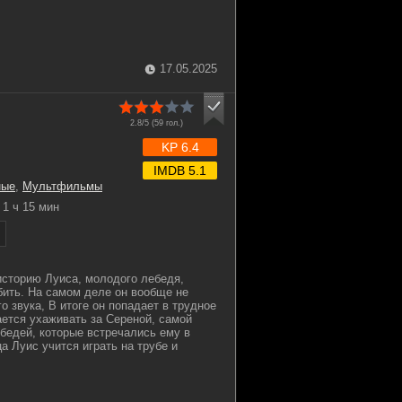
17.05.2025
2.8/5 (
59
гол.)
KP 6.4
IMDB 5.1
ные
,
Мультфильмы
1 ч 15 мин
сторию Луиса, молодого лебедя,
бить. На самом деле он вообще не
о звука, В итоге он попадает в трудное
ается ухаживать за Сереной, самой
ебедей, которые встречались ему в
а Луис учится играть на трубе и