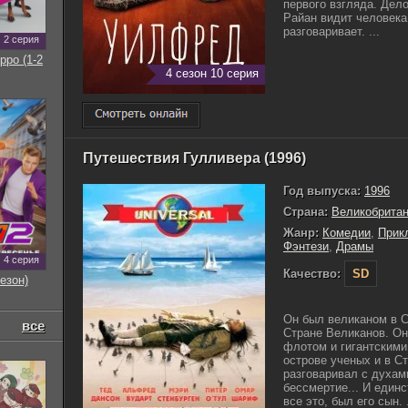
первого взгляда. Дел
Райан видит человека
разговаривает. ...
2 серия
рро (1-2
4 сезон 10 серия
Путешествия Гулливера (1996)
Год выпуска:
1996
Страна:
Великобрита
Жанр:
Комедии
,
Прик
Фэнтези
,
Драмы
4 серия
Качество:
SD
езон)
Он был великаном в С
все
Стране Великанов. Он
флотом и гигантским
острове ученых и в С
разговаривал с духам
бессмертие... И един
все это, был его сын. .