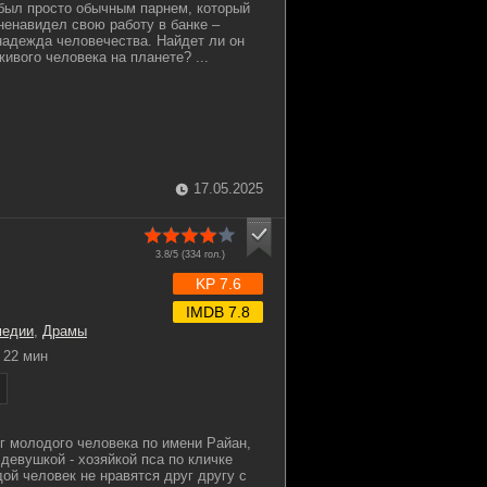
был просто обычным парнем, который
енавидел свою работу в банке –
надежда человечества. Найдет ли он
живого человека на планете? ...
17.05.2025
3.8/5 (
334
гол.)
KP 7.6
IMDB 7.8
медии
,
Драмы
22 мин
г молодого человека по имени Райан,
девушкой - хозяйкой пса по кличке
ой человек не нравятся друг другу с