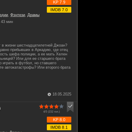
KP 7.9
IMDB 7.0
едии
,
Фэнтези
,
Драмы
43 мин
г в жизни шестнадцатилетней Джоан?
давно прибывших в Аркадию, где отец
ость шефа полиции, а ее мать Хелен
льницей? Или для ее старшего брата
о играть в футбол, но ставшего
те автокатастрофы? Или второго брата
18.05.2025
)
4/5 (
152
гол.)
KP 8.0
IMDB 8.1