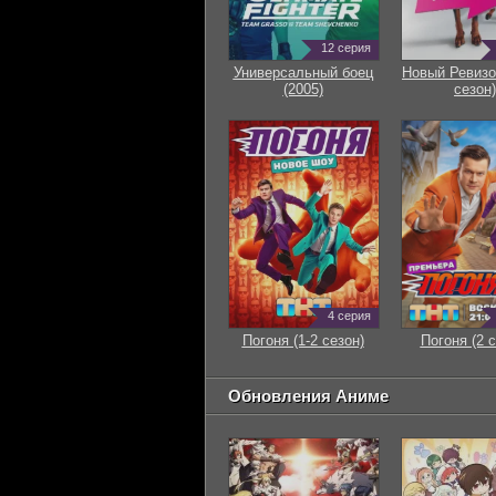
12 серия
Универсальный боец
Новый Ревизо
(2005)
сезон)
4 серия
Погоня (1-2 сезон)
Погоня (2 с
Обновления Аниме