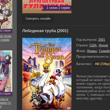
1 сезон 2 серия
Лебединая труба (2001)
12 серия
их псов:
Год выпуска:
2001
стории
Страна:
США
,
Индия
Жанр:
Драмы
,
Семей
Продолжительность:
Качество:
HD (720p)
Фильм рассказывает и
который не может тру
может издать ни одног
положение, когда пыт
прекрасной из всех л
13 серия
жизни. С помощью отц
многому другому. ...
улко и
двяз (1-
)