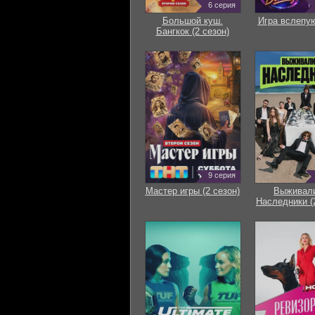
6 серия
Большой куш.
Игра вслепую
Бангкок (2 сезон)
9 серия
Мастер игры (2 сезон)
Выживали
Наследники (