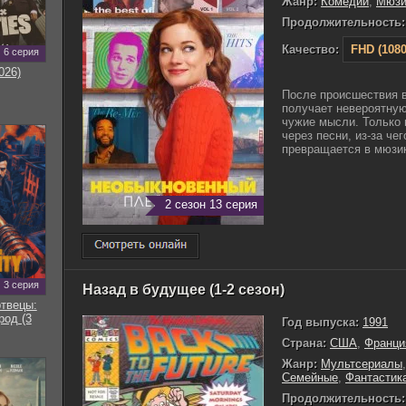
Жанр:
Комедии
,
Мюзи
Продолжительность:
Качество:
FHD (1080
6 серия
026)
После происшествия в
получает невероятную
чужие мысли. Только
через песни, из-за ч
превращается в мюзикл
2 сезон 13 серия
3 серия
Назад в будущее (1-2 сезон)
твецы:
род (3
Год выпуска:
1991
Страна:
США
,
Франци
Жанр:
Мультсериалы
Семейные
,
Фантастик
Продолжительность: