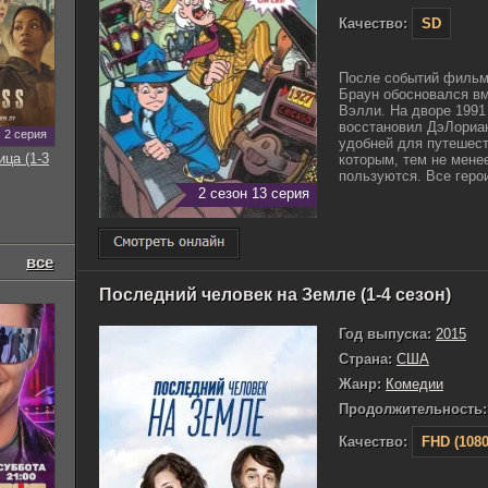
Качество:
SD
После событий фильм
Браун обосновался вм
Вэлли. На дворе 1991
восстановил ДэЛориан
2 серия
удобней для путешест
ица (1-3
которым, тем не мене
пользуются. Все герои
2 сезон 13 серия
все
Последний человек на Земле (1-4 сезон)
Год выпуска:
2015
Страна:
США
Жанр:
Комедии
Продолжительность:
Качество:
FHD (1080