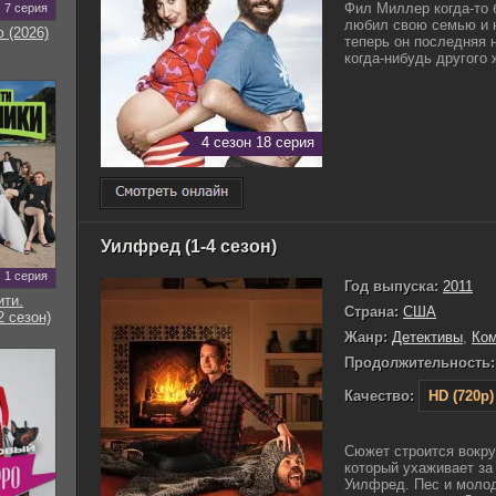
Фил Миллер когда-то 
7 серия
любил свою семью и н
 (2026)
теперь он последняя 
когда-нибудь другого 
4 сезон 18 серия
Уилфред (1-4 сезон)
1 серия
Год выпуска:
2011
ти.
Страна:
США
2 сезон)
Жанр:
Детективы
,
Ко
Продолжительность:
Качество:
HD (720p)
Сюжет строится вокру
который ухаживает за 
Уилфред. Пес и молод