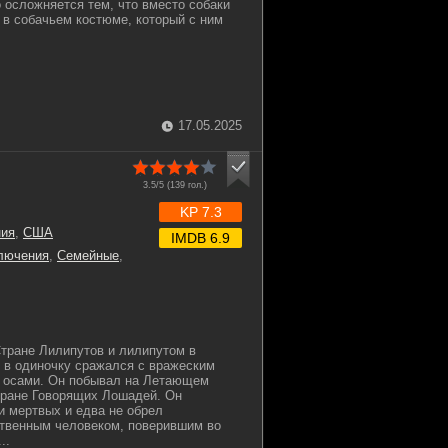
о осложняется тем, что вместо собаки
 в собачьем костюме, который с ним
17.05.2025
3.5/5 (
139
гол.)
KP 7.3
ния
,
США
IMDB 6.9
лючения
,
Семейные
,
тране Лилипутов и лилипутом в
 в одиночку сражался с вражеским
и осами. Он побывал на Летающем
тране Говорящих Лошадей. Он
и мертвых и едва не обрел
ственным человеком, поверившим во
..