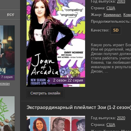
Год выпуска:
2003
Страна:
США
все
Жанр:
Криминал
,
Ком
Продолжительность:
Качество:
SD
Какую роль играет Бо
Или её родителей, не
Джоан получил должн
стала работать учите
Кевина, так любившег
инвалидом в результа
Джоан, ...
7 серия
2 сезон 22 серия
роман
Экстраординарный плейлист Зои (1-2 сезон
Год выпуска:
2020
Страна:
США