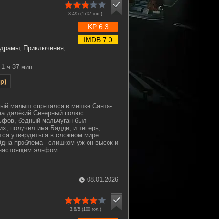
3.4/5 (
1737
гол.)
KP 6.3
IMDB 7.0
драмы
,
Приключения
,
1 ч 37 мин
p)
вый малыш спрятался в мешке Санта-
на далёкий Северный полюс.
ьфов, бедный мальчуган был
их, получил имя Бадди, и теперь,
ется утвердиться в сложном мире
дна проблема - слишком уж он высок и
 настоящим эльфом. ...
08.01.2026
3.8/5 (
100
гол.)