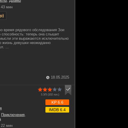
клы
,
Драмы
43 мин
p)
о время рядового обследования Зои
 способность: теперь она слышит
 мысли эти выражаются исключительно
его жизнь девушки неожиданно
. ...
18.05.2025
3.3/5 (
102
гол.)
KP 6.6
я
IMDB 6.4
,
Приключения
,
а
22 мин