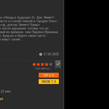
а «Назад в будущее 3», Док Эмметт
есте со своей семьёй в городке Хилл-
 год, доктор Эмметт Браун
 после крушения, потому что он
вий во времени, чем Паровоз Времени,
е, Брауны и Марти также часто
 живут своей ...
17.05.2025
3.6/5 (
489
гол.)
KP 6.8
IMDB 7.3
22 мин
p)