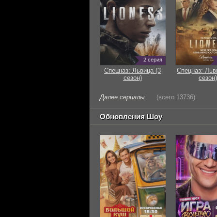
2 серия
Спецназ: Львица (3
Спецназ: Льв
сезон)
сезон)
Далее сериалы
(всего 13736)
Обновления Шоу