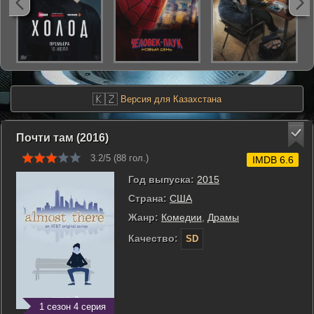
🇰🇿
Версия для Казахстана
Почти там (2016)
3.2/5 (
88
гол.)
IMDB 6.6
Год выпуска:
2015
Страна:
США
Жанр:
Комедии
,
Драмы
Качество:
SD
1 сезон 4 серия