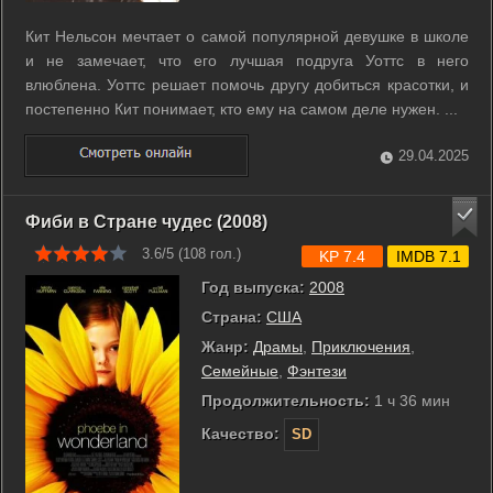
Кит Нельсон мечтает о самой популярной девушке в школе
и не замечает, что его лучшая подруга Уоттс в него
влюблена. Уоттс решает помочь другу добиться красотки, и
постепенно Кит понимает, кто ему на самом деле нужен. ...
29.04.2025
Фиби в Стране чудес (2008)
3.6/5 (
108
гол.)
KP 7.4
IMDB 7.1
Год выпуска:
2008
Страна:
США
Жанр:
Драмы
,
Приключения
,
Семейные
,
Фэнтези
Продолжительность:
1 ч 36 мин
Качество:
SD