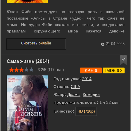
Юная Фиби претендует на главную роль в школьной
постановке «Алисы в Cтране чудес», чего так хочет её
мама. Но чудес Фиби хватает и в жизни, и следование
правилам окружающего мира кажется девочке
бессмысленным. ...
21.04.2025
Сама жизнь (2014)
3.2/5 (
117
гол.)
KP 6.6
IMDB 6.2
Год выпуска:
2014
Страна:
США
Жанр:
Драмы
,
Комедии
Продолжительность:
1 ч 32 мин
Качество:
HD (720p)