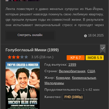
Лента повествует о давно женатых супругах из Нью-Йорка,
которые решают навсегда покинуть свою любимую квартиру,
где прошли лучшие годы их совместной жизни. В результате
они испытывают эмоциональный стресс и проходят через
множество различных коллизий, связанных с продажей
квартиры. ...
18.04.2025
Голубоглазый Микки (1999)
3.1/5 (
216
гол.)
KP 6.7
IMDB 5.9
Год выпуска:
1999
Страна:
Великобритания
,
США
Жанр:
Комедии
,
Криминальные
,
Мелодрамы
Продолжительность:
1 ч 42 мин
Качество:
FHD (1080p)