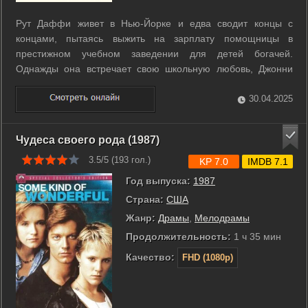
Рут Даффи живет в Нью-Йорке и едва сводит концы с
концами, пытаясь выжить на зарплату помощницы в
престижном учебном заведении для детей богачей.
Однажды она встречает свою школьную любовь, Джонни
Коллинза, и между ними вспыхивает былая страсть. ...
30.04.2025
Чудеса своего рода (1987)
3.5/5 (
193
гол.)
KP 7.0
IMDB 7.1
Год выпуска:
1987
Страна:
США
Жанр:
Драмы
,
Мелодрамы
Продолжительность:
1 ч 35 мин
Качество:
FHD (1080p)