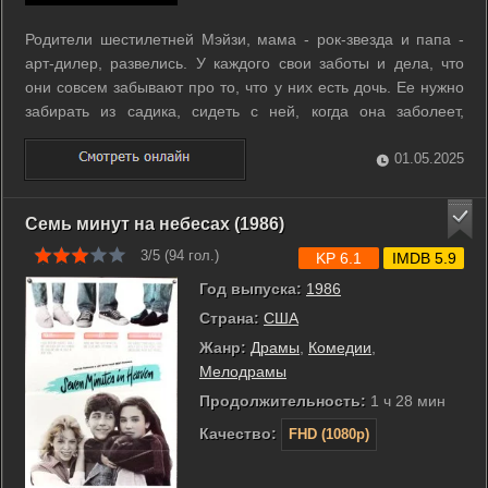
Родители шестилетней Мэйзи, мама - рок-звезда и папа -
арт-дилер, развелись. У каждого свои заботы и дела, что
они совсем забывают про то, что у них есть дочь. Ее нужно
забирать из садика, сидеть с ней, когда она заболеет,
укладывать ее спать, родителям не до нее. И на кого же
оставить малютку Мэйзи? Конечно на бывшую няню -
01.05.2025
нынешнюю жену папы, ...
Семь минут на небесах (1986)
3/5 (
94
гол.)
KP 6.1
IMDB 5.9
Год выпуска:
1986
Страна:
США
Жанр:
Драмы
,
Комедии
,
Мелодрамы
Продолжительность:
1 ч 28 мин
Качество:
FHD (1080p)