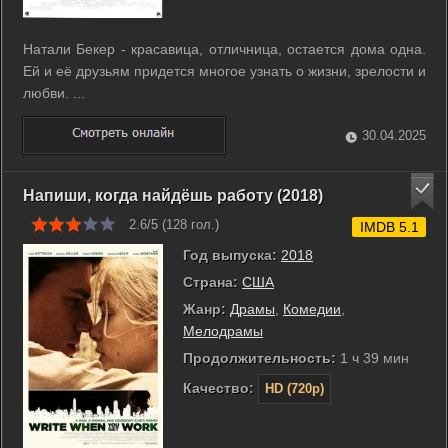
Натали Бекер - красавица, отличница, остается дома одна.
Ей и её друзьям придется многое узнать о жизни, зрелости и
любви. ...
30.04.2025
Напиши, когда найдёшь работу (2018)
2.6/5 (
128
гол.)
IMDB 5.1
Год выпуска:
2018
Страна:
США
Жанр:
Драмы
,
Комедии
,
Мелодрамы
Продолжительность:
1 ч 39 мин
Качество:
HD (720p)