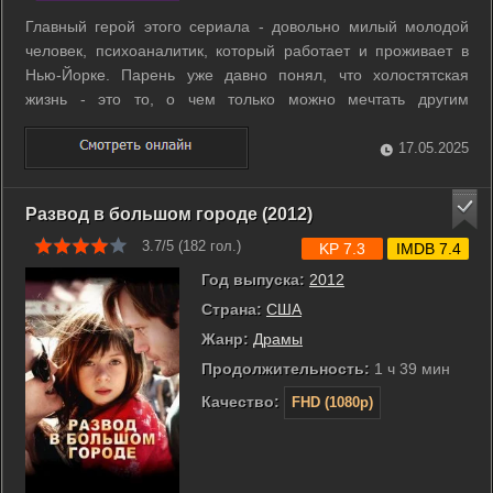
Главный герой этого сериала - довольно милый молодой
человек, психоаналитик, который работает и проживает в
Нью-Йорке. Парень уже давно понял, что холостятская
жизнь - это то, о чем только можно мечтать другим
мужчинам. Зато он среди них оказывается самым
счастливым, ведь не обременен семейными отношениями.
17.05.2025
Главный герой все свободное время ...
Развод в большом городе (2012)
3.7/5 (
182
гол.)
KP 7.3
IMDB 7.4
Год выпуска:
2012
Страна:
США
Жанр:
Драмы
Продолжительность:
1 ч 39 мин
Качество:
FHD (1080p)