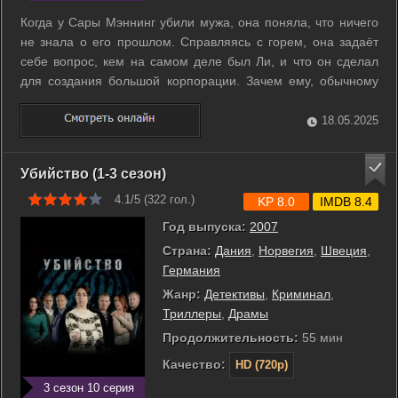
Когда у Сары Мэннинг убили мужа, она поняла, что ничего
не знала о его прошлом. Справляясь с горем, она задаёт
себе вопрос, кем на самом деле был Ли, и что он сделал
для создания большой корпорации. Зачем ему, обычному
торговому агенту, носить с собой оружие? Нарастает
подозрение, что смерть Ли может быть связана со смертью
18.05.2025
её первого мужа... ...
Убийство (1-3 сезон)
4.1/5 (
322
гол.)
KP 8.0
IMDB 8.4
Год выпуска:
2007
Страна:
Дания
,
Норвегия
,
Швеция
,
Германия
Жанр:
Детективы
,
Криминал
,
Триллеры
,
Драмы
Продолжительность:
55 мин
Качество:
HD (720p)
3 сезон 10 серия