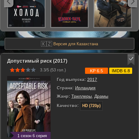
🇰🇿
Версия для Казахстана
Допустимый риск (2017)
3.3/5 (
53
гол.)
KP 6.5
IMDB 6.8
Год выпуска:
2017
Страна:
Ирландия
Жанр:
Триллеры
,
Драмы
Качество:
HD (720p)
1 сезон 6 серия