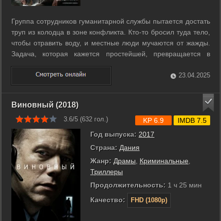
Группа сотрудников гуманитарной службы пытается достать
труп из колодца в зоне конфликта. Кто-то бросил туда тело,
чтобы отравить воду, и местные люди мучаются от жажды.
Задача, которая кажется простейшей, превращается в
невыполнимую миссию, в которой злейший враг –
иррациональность. Работники пересекают местность,
23.04.2025
охваченную войной, пытаясь ...
Виновный (2018)
3.6/5 (
632
гол.)
KP 6.9
IMDB 7.5
Год выпуска:
2017
Страна:
Дания
Жанр:
Драмы
,
Криминальные
,
Триллеры
Продолжительность:
1 ч 25 мин
Качество:
FHD (1080p)