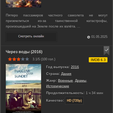
Пятеро пассажиров частного самолета не могут
приземлиться из-за таинственной катастрофы,
произошедшей на Земле после их взлёта. ...
01.05.2025
Через воды (2016)
3.1/5 (
100
гол.)
IMDB 6.3
Год выпуска:
2016
Страна:
Дания
Жанр:
Военные
,
Драмы
,
Исторические
Продолжительность:
1 ч 34 мин
Качество:
HD (720p)