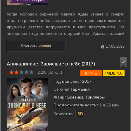
Когда молодой биржевой маклер Адам узнаёт о смерти
отца, он решает побольше узнать о его прошлом и вместе с
друзьями детства погружается в мир преступности. На
похоронах отца появляется старший брат Адама, ставший
теперь полицейским. ...
17.05.2025
Апокалипсис: Зависшие в небе (2017)
2.2/5 (
82
гол.)
KP 4.5
IMDB 4.6
Год выпуска:
2017
Страна:
Германия
Жанр:
Боевики
,
Триллеры
Продолжительность:
1 ч 22 мин
Качество:
SD