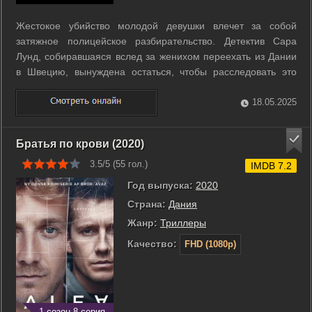
Жестокое убийство молодой девушки влечет за собой
затяжное полицейское разбирательство. Детектив Сара
Лунд, собиравшаяся вслед за женихом переехать из Дании
в Швецию, вынуждена остаться, чтобы расследовать это
дело. Первое подозрение падает на кандидата на пост мэра
Копенгагена Tроэлса Хартманна. Однако вскоре Сара
18.05.2025
приходит к выводу, что, несмотря ...
Братья по крови (2020)
3.5/5 (
55
гол.)
IMDB 7.2
Год выпуска:
2020
Страна:
Дания
Жанр:
Триллеры
Качество:
FHD (1080p)
1 сезон 8 серия