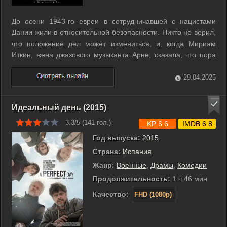
До осени 1943-го евреи в сотрудничавшей с нацистами
Дании жили в относительной безопасности. Никто не верил,
что положение дел может измениться, и, когда Мириам
Иткин, жена джазового музыканта Арне, сказала, что пора
собирать вещи и переезжать в Швецию, Арне с улыбкой
отмахнулся: всё это беспочвенные слухи, с нами ничего
29.04.2025
плохого не случится. Но ...
Идеальный день (2015)
3.3/5 (
141
гол.)
KP 6.6
IMDB 6.8
Год выпуска:
2015
Страна:
Испания
Жанр:
Военные
,
Драмы
,
Комедии
Продолжительность:
1 ч 46 мин
Качество:
FHD (1080p)