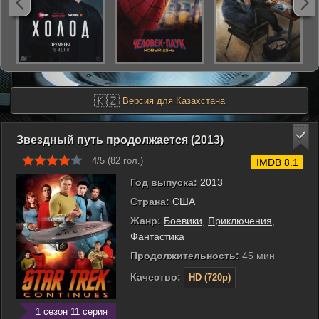
🇰🇿
Версия для Казахстана
Звездный путь продолжается (2013)
4/5 (
82
гол.)
IMDB 8.1
Год выпуска:
2013
Страна:
США
Жанр:
Боевики
,
Приключения
,
Фантастика
Продолжительность:
45 мин
Качество:
HD (720p)
1 сезон 11 серия