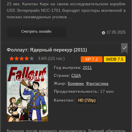
23 век. Капитан Кирк на своем исследовательском корабле
USS Энтерпрайз NCC-1701 бороздит просторы вселенной в
поисках неизведанных уголков. ...
17.05.2025
Фоллаут: Ядерный перекур (2011)
3.6/5 (
121
гол.)
KP 7.2
IMDB 7.5
Год выпуска:
2011
Страна:
США
Жанр:
Боевики
,
Фантастика
Продолжительность:
17 мин
Качество:
HD (720p)
Будущее после ядерного апокалипсиса. Бывший обитатель