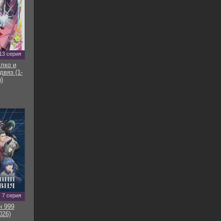
13 серия
улко и
двяз (1-
)
7 серия
н 999
026)