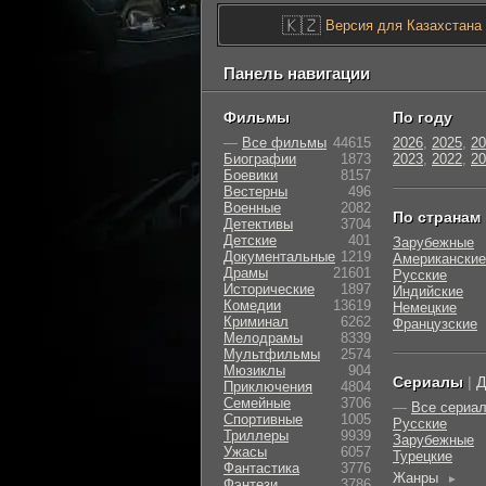
🇰🇿
Версия для Казахстана
Панель навигации
Фильмы
По году
—
Все фильмы
44615
2026
,
2025
,
20
Биографии
1873
2023
,
2022
,
20
Боевики
8157
Вестерны
496
Военные
2082
По странам
Детективы
3704
Детские
401
Зарубежные
Документальные
1219
Американские
Драмы
21601
Русские
Исторические
1897
Индийские
Комедии
13619
Немецкие
Криминал
6262
Французские
Мелодрамы
8339
Мультфильмы
2574
Мюзиклы
904
Сериалы
|
Д
Приключения
4804
Семейные
3706
—
Все сериа
Cпортивные
1005
Русские
Триллеры
9939
Зарубежные
Ужасы
6057
Турецкие
Фантастика
3776
Жанры
►
Фэнтези
3786