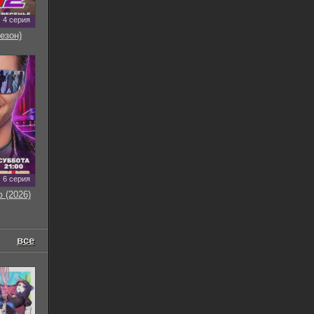
4 серия
езон)
6 серия
 (2026)
все