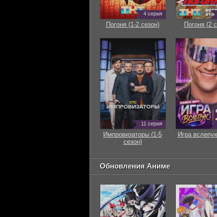
4 серия
Погоня (1-2 сезон)
Погоня (2 с
11 серия
Импровизаторы (1-5
Игра вслепую
сезон)
Обновления Аниме