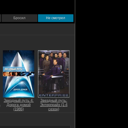
Бросил
Не смотрел
Звездный путь 4:
Звездный путь:
а
Дорога домой
Энтерпрайз (1-4
(1986)
сезон)