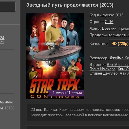
Звездный путь продолжается (2013)
Год выпуска:
2013
Страна:
США
Жанр:
Боевики
,
Прик
Продолжительность:
24
,
21
Качество:
HD (720p)
Режиссер:
Джеймс Ке
В ролях:
Вик Миньон
Грант Имахара
,
Ким С
Стивен Денглер
,
Чак 
1 сезон 11 серия
орамы
лы
13736
23 век. Капитан Кирк на своем исследовательском ко
бороздит просторы вселенной в поисках неизведанных 