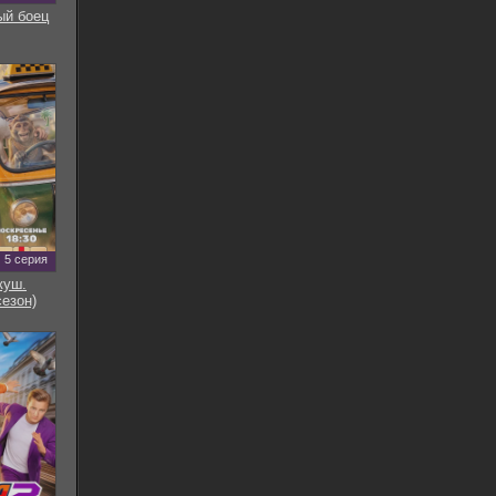
ый боец
5 серия
куш.
сезон)