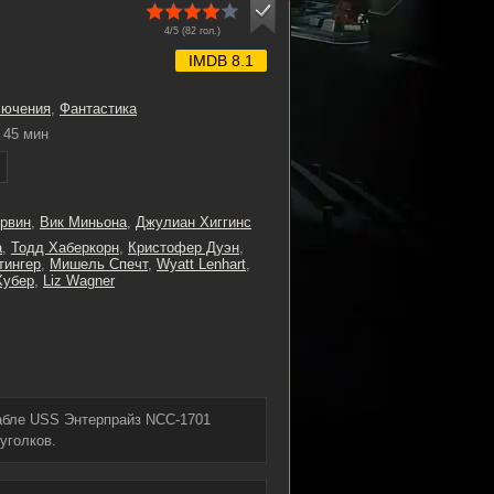
4/5 (
82
гол.)
IMDB 8.1
лючения
,
Фантастика
45 мин
рвин
,
Вик Миньона
,
Джулиан Хиггинс
а
,
Тодд Хаберкорн
,
Кристофер Дуэн
,
тингер
,
Мишель Спечт
,
Wyatt Lenhart
,
Хубер
,
Liz Wagner
рабле USS Энтерпрайз NCC-1701
уголков.