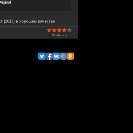
iginal
 (2013) в хорошем качестве
4/5 (
82
гол.)