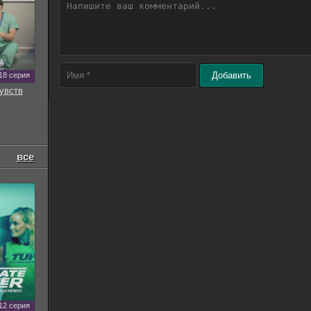
Добавить
18 серия
увств
все
12 серия