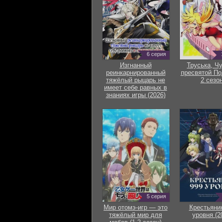
6 серия
Изгнанный
Труська, Ч
реинкарнированный
пресвятой По
тяжёлый рыцарь не
2 сезон
имеет себе равных в
знаниях игры (2026)
5 серия
Мир отомэ-игр — это
Крестьяни
тяжёлый мир для
уровня (2