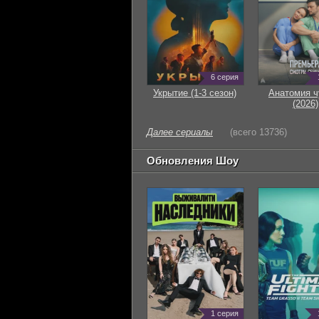
6 серия
Укрытие (1-3 сезон)
Анатомия ч
(2026)
Далее сериалы
(всего 13736)
Обновления Шоу
1 серия