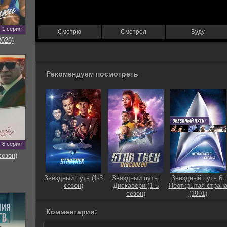
1 серия
Смотрю
Смотрел
Буду
2026)
Рекомендуем посмотреть
8 серия
сезон)
Звездный путь (1-3
Звёздный путь:
Звездный путь 6:
сезон)
Дискавери (1-5
Неоткрытая стран
сезон)
(1991)
Комментарии: