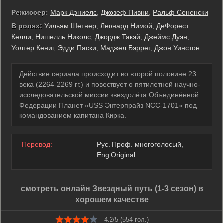
Режиссер:
Марк Дэниелс
,
Джозеф Пивни
,
Ральф Сененски
В ролях:
Уильям Шетнер
,
Леонард Нимой
,
ДеФорест
Келли
,
Нишелль Николс
,
Джордж Такэй
,
Джеймс Дуэн
,
Уолтер Кениг
,
Эдди Паски
,
Маджел Бэррет
,
Джон Уинстон
Действие сериала происходит во второй половине 23
века (2264-2269 гг.) и повествует о пятилетней научно-
исследовательской миссии звездолёта Объединённой
Федерации Планет «USS Энтерпрайз NCC-1701» под
командованием капитана Кирка.
Перевод:
Рус. Проф. многоголосый,
Eng.Original
смотреть онлайн Звездный путь (1-3 сезон) в
хорошем качестве
4.2/5 (
554
гол.)