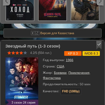
🇰🇿
Версия для Казахстана
Звездный путь (1-3 сезон)
4.2/5 (
554
гол.)
KP 8.3
IMDB 8.3
Год выпуска:
1966
Страна:
США
Жанр:
Боевики
,
Приключения
,
Фантастика
Продолжительность:
50 мин
Качество:
FHD (1080p)
3 сезон 24 серия