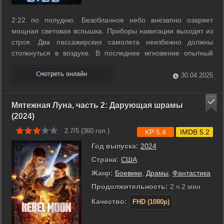
2:22 по полудню. Безоблачное небо внезапно озаряет
мощная световая вспышка. Приборы навигации выходят из
строя. Два пассажирских самолета неизбежно должны
столкнуться в воздухе. В последнее мгновение опытный
авиадиспетчер Дилан успевает развести маршруты, но с
этой минуты его жизнь не может быть прежней. В поисках
30.04.2025
страшной правды Дилан знакомится ...
Мятежная Луна, часть 2: Дарующая шрамы
(2024)
2.7/5 (
360
гол.)
KP 5.4
IMDB 5.2
Год выпуска:
2024
Страна:
США
Жанр:
Боевики
,
Драмы
,
Фантастика
Продолжительность:
2 ч 2 мин
Качество:
FHD (1080p)