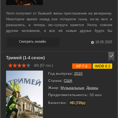
Уилл получает от бывшей жены приглашение на вечеринку.
Некоторое время назад они потеряли сына, из-за чего и
разошлись, а теперь экс-супруга кажется Уиллу совсем
другим человеком, и все её новые друзья будто бы
готовятся к реализации некоего плана. ...
18.05.2025
Тримей (1-4 сезон)
4/5 (
57
гол.)
KP 7.6
IMDB 8.2
Год выпуска:
2010
Страна:
США
Жанр:
Музыкальные
,
Драмы
Продолжительность:
58 мин
Качество:
HD (720p)