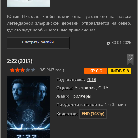
Юный Николас, чтобы найти отца, уехавшего на поиски
легендарной эльфийской деревни, отправляется на север,
где его ждут необыкновенные приключения. ...
30.04.2025
2:22 (2017)
3/5 (
447
гол.)
KP 6.0
IMDB 5.8
Год выпуска:
2016
Страна:
Австралия
,
США
Жанр:
Триллеры
Продолжительность:
1 ч 38 мин
Качество:
FHD (1080p)