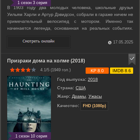
1 сезон 3 серия
В 1903 году два молодых человека, школьные друзья
Уильям Харли и Артур Дэвидсон, собрали в гараже ничем не
примечательный велосипед с мотором. Именно так
начинается легенда, основанная на реальных событиях.
«Харли-Дэвидсон» - это не просто мотоцикл, это стиль
жизни, направление культуры, а для некоторых почти что
17.05.2025
религия. Сериал повествует о том, ...
Призраки дома на холме (2018)
4.1/5 (
1949
гол.)
KP 8.0
IMDB 8.6
Год выпуска:
2018
Страна:
США
Жанр:
Драмы
,
Ужасы
Качество:
FHD (1080p)
1 сезон 10 серия