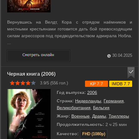
Вернувшись на Велдт, Кора с отрядом наёмников и
местными крестьянами готовится дать бой превосходящим
силам агрессоров под предводительством адмирала Нобла.
...
30.04.2025
Черная книга (2006)
3.9/5 (
556
гол.)
KP 7.7
IMDB 7.7
Год выпуска:
2006
Страна:
Нидерланды
,
Германия
,
Великобритания
,
Бельгия
Жанр:
Военные
,
Драмы
,
Триллеры
Продолжительность:
2 ч 25 мин
Качество:
FHD (1080p)