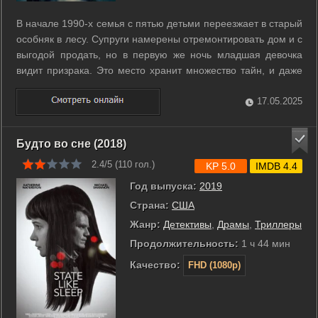
В начале 1990-х семья с пятью детьми переезжает в старый
особняк в лесу. Супруги намерены отремонтировать дом и с
выгодой продать, но в первую же ночь младшая девочка
видит призрака. Это место хранит множество тайн, и даже
через много лет, уже взрослыми, жившие в нём никак не
могут разобраться со своей жизнью. ...
17.05.2025
Будто во сне (2018)
2.4/5 (
110
гол.)
KP 5.0
IMDB 4.4
Год выпуска:
2019
Страна:
США
Жанр:
Детективы
,
Драмы
,
Триллеры
Продолжительность:
1 ч 44 мин
Качество:
FHD (1080p)