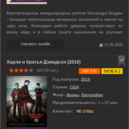
Бортпроводница международных рейсов Кассандра Боуден
- большая любительница вечеринок, возлияний и связей на
одну ночь. Благодаря работе девушка путешествует по
всему миру и в любом пункте назначения не упускает
возможность весело провести время. Вот и в этот раз Кэсси
не устояла перед привлекательным пассажиром бизнес-
17.05.2025
класса Алексом Соколовым, и ...
Харли и братья Дэвидсон (2016)
4/5 (
79
гол.)
KP 7.8
IMDB 8.2
Год выпуска:
2016
Страна:
США
Жанр:
Драмы
,
Биографии
Продолжительность:
1 ч 22 мин
Качество:
HD (720p)