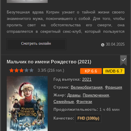
Безутешная вдова Кэтрин узнает о тайной жизни своего
знаменитого мужа, покончившего с собой. Для того, чтобы
пролить свет на обстоятельства его смерти, она
отправляется в секретный секс-клуб, который пользуется
популярностью у мужчин высшего света, и начинает
расследование. ...
30.04.2025
Мальчик по имени Рождество (2021)
3.3/5 (
216
гол.)
KP 6.6
IMDB 6.7
Год выпуска:
2021
Страна:
Великобритания
,
Франция
Жанр:
Драмы
,
Приключения
,
Семейные
,
Фэнтези
Продолжительность:
1 ч 46 мин
Качество:
FHD (1080p)