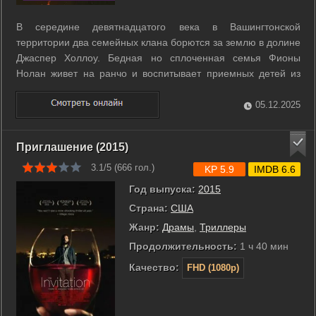
В середине девятнадцатого века в Вашингтонской
территории два семейных клана борются за землю в долине
Джаспер Холлоу. Бедная но сплоченная семья Фионы
Нолан живет на ранчо и воспитывает приемных детей из
числа сирот и изгнанников. Богатая вдова Констанс Ван
Несс управляет горным промыслом и стремится получить
05.12.2025
участок где под землей лежит серебро. ...
Приглашение (2015)
3.1/5 (
666
гол.)
KP 5.9
IMDB 6.6
Год выпуска:
2015
Страна:
США
Жанр:
Драмы
,
Триллеры
Продолжительность:
1 ч 40 мин
Качество:
FHD (1080p)