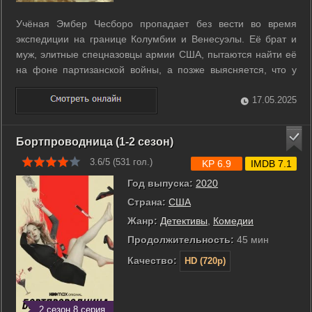
Учёная Эмбер Чесборо пропадает без вести во время
экспедиции на границе Колумбии и Венесуэлы. Её брат и
муж, элитные спецназовцы армии США, пытаются найти её
на фоне партизанской войны, а позже выясняется, что у
Эмбер есть свои тайны. ...
17.05.2025
Бортпроводница (1-2 сезон)
3.6/5 (
531
гол.)
KP 6.9
IMDB 7.1
Год выпуска:
2020
Страна:
США
Жанр:
Детективы
,
Комедии
Продолжительность:
45 мин
Качество:
HD (720p)
2 сезон 8 серия