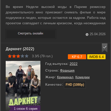
Во время Недели высокой моды в Париже режиссер
документального кино приезжает снимать фильм о мире
подиумов и людях, которые остаются за кадром. Работа над
проектом совпадает с личным кризисом, когда неожиданная
новость о здоровье заставляет ее пересмотреть планы и
отношения с близкими. Пока вокруг проходят показы и
25.04.2026
съемки, она наблюдает за ...
Даркнет (2022)
3.3/5 (
79
гол.)
KP 6.7
IMDB 6.4
Год выпуска:
2022
Страна:
Франция
Жанр:
Криминал
,
Комедии
Качество:
FHD (1080p)
1 сезон 6 серия