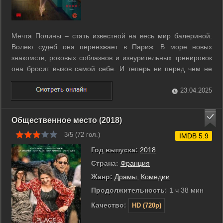
Мечта Полины – стать известной на весь мир балериной.
Волею судеб она переезжает в Париж. В море новых
знакомств, роковых соблазнов и изнурительных тренировок
она бросит вызов самой себе. И теперь ни перед чем не
остановится, чтобы получить желаемое. ...
23.04.2025
Общественное место (2018)
3/5 (
72
гол.)
IMDB 5.9
Год выпуска:
2018
Страна:
Франция
Жанр:
Драмы
,
Комедии
Продолжительность:
1 ч 38 мин
Качество:
HD (720p)