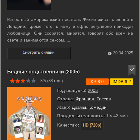
Известный американский писатель Филип живет с женой в
Лондоне. Кроме того, к нему в офис регулярно приходит
любовница. Они ссорятся, мирятся, говорят обо всем на
свете и занимаются сексом. ...
30.04.2025
Бедные родственники (2005)
3/5 (
88
гол.)
KP 6.0
IMDB 6.2
Год выпуска:
2005
Страна:
Франция
,
Россия
Жанр:
Драмы
,
Комедии
Продолжительность:
1 ч 43 мин
Качество:
HD (720p)