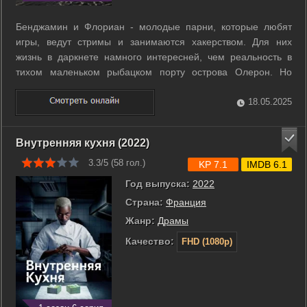
Бенджамин и Флориан - молодые парни, которые любят
игры, ведут стримы и занимаются хакерством. Для них
жизнь в даркнете намного интересней, чем реальность в
тихом маленьком рыбацком порту острова Олерон. Но
спокойствие, царящее в Поне-сюр-Мер, вот-вот будет
нарушено: из Парижа прибыли албанские мафиози Алкан и
18.05.2025
Веран, полные решимости вернуть свои ...
Внутренняя кухня (2022)
3.3/5 (
58
гол.)
KP 7.1
IMDB 6.1
Год выпуска:
2022
Страна:
Франция
Жанр:
Драмы
Качество:
FHD (1080p)