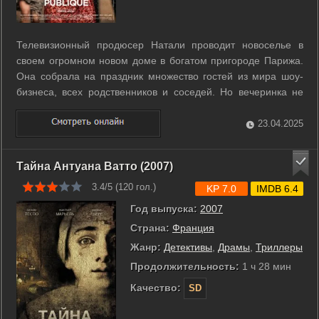
Телевизионный продюсер Натали проводит новоселье в
своем огромном новом доме в богатом пригороде Парижа.
Она собрала на праздник множество гостей из мира шоу-
бизнеса, всех родственников и соседей. Но вечеринка не
всех устраивает, и не у всех хорошее настроение. ...
23.04.2025
Тайна Антуана Ватто (2007)
3.4/5 (
120
гол.)
KP 7.0
IMDB 6.4
Год выпуска:
2007
Страна:
Франция
Жанр:
Детективы
,
Драмы
,
Триллеры
Продолжительность:
1 ч 28 мин
Качество:
SD