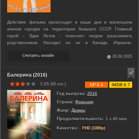
Действие фильма происходит в наши дни в маленьком
южном городке на территории бывшего СССР. Главный
герой - Эдик Летов - помогает людям разыскивать
родственников. Находит он их в Канаде, Израиле,
Швейцарии... Для Эдика это - бизнес, и бизнес безотказный.
Если настоящие родственники не находятся, Эдик
29.04.2025
организует замену. И вроде всё в его маленькой ...
Балерина (2016)
3.3/5 (
60
гол.)
KP 6.4
IMDB 6.7
Год выпуска:
2016
Страна:
Франция
Жанр:
Драмы
Продолжительность:
1 ч 48 мин
Качество:
FHD (1080p)