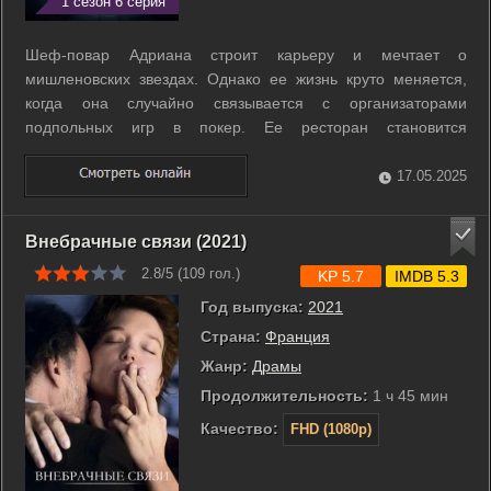
1 сезон 6 серия
Шеф-повар Адриана строит карьеру и мечтает о
мишленовских звездах. Однако ее жизнь круто меняется,
когда она случайно связывается с организаторами
подпольных игр в покер. Ее ресторан становится
территорией вне закона, где в любой момент может
произойти что угодно. Чувствуя, что теряет контроль над
17.05.2025
собственной судьбой, Адриана берет себя в руки и ...
Внебрачные связи (2021)
2.8/5 (
109
гол.)
KP 5.7
IMDB 5.3
Год выпуска:
2021
Страна:
Франция
Жанр:
Драмы
Продолжительность:
1 ч 45 мин
Качество:
FHD (1080p)