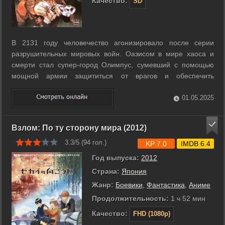
Качество:
SD
В 2131 году человечество агонизировало после серии
разрушительных мировых войн. Оазисом в мире хаоса и
смерти стал супер-город Олимпус, сумевший с помощью
мощной армии защититься от врагов и обеспечить
горожанам экономическое процветание. Достигнуто это
было за счёт создания новой расы клонированных людей,
01.05.2025
названных биороидами. Это не простые ...
Взлом: По ту сторону мира (2012)
3.3/5 (
94
гол.)
KP 7.0
IMDB 6.4
Год выпуска:
2012
Страна:
Япония
Жанр:
Боевики
,
Фантастика
,
Аниме
Продолжительность:
1 ч 52 мин
Качество:
FHD (1080p)