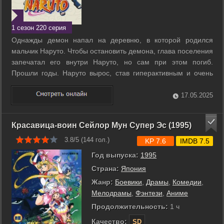
1 сезон 220 серия
Однажды демон напал на деревню, в которой родился
мальчик Наруто. Чтобы остановить демона, глава поселения
запечатал его внутри Наруто, но сам при этом погиб.
Прошли годы. Наруто вырос, став гиперактивным и очень
тупым ниндзя. Он всё ещё живёт в родной деревне, где его
не особо любят и стараются избегать. ...
17.05.2025
Красавица-воин Сейлор Мун Супер Эс (1995)
3.8/5 (
144
гол.)
KP 7.6
IMDB 7.5
Год выпуска:
1995
Страна:
Япония
Жанр:
Боевики
,
Драмы
,
Комедии
,
Мелодрамы
,
Фэнтези
,
Аниме
Продолжительность:
1 ч
Качество:
SD