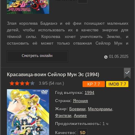
Злая королева Бадианэ и её феи похищают маленьких
детей, чтобы использовать их в качестве энергии для
тёмной силы. Королева хочет уничтожить Землю, и
остановить её может только отважная Сейлор Мун и
команда воинов в матросках. ...
01.05.2025
Красавица-воин Сейлор Мун Эс (1994)
3.9/5 (
54
гол.)
KP 7.7
IMDB 7.7
Год выпуска:
1994
Страна:
Япония
Жанр:
Боевики
,
Мелодрамы
,
Фэнтези
,
Аниме
Продолжительность:
1 ч
Качество:
SD