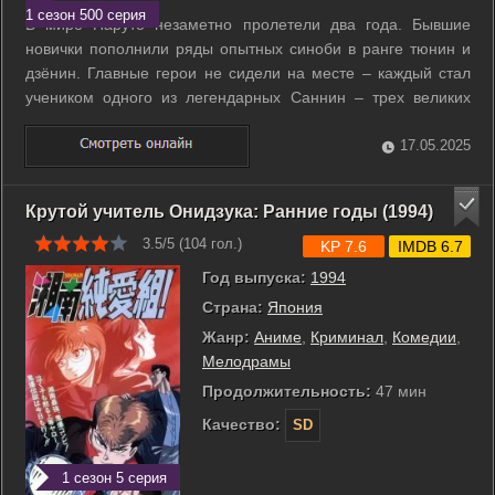
1 сезон 500 серия
В мире Наруто незаметно пролетели два года. Бывшие
новички пополнили ряды опытных синоби в ранге тюнин и
дзёнин. Главные герои не сидели на месте – каждый стал
учеником одного из легендарных Саннин – трех великих
ниндзя Конохи. Парень в оранжевом продолжил обучение у
мудрого, но эксцентричного Дзирайи, постепенно восходя
17.05.2025
на новую ступень боевого ...
Крутой учитель Онидзука: Ранние годы (1994)
3.5/5 (
104
гол.)
KP 7.6
IMDB 6.7
Год выпуска:
1994
Страна:
Япония
Жанр:
Аниме
,
Криминал
,
Комедии
,
Мелодрамы
Продолжительность:
47 мин
Качество:
SD
1 сезон 5 серия