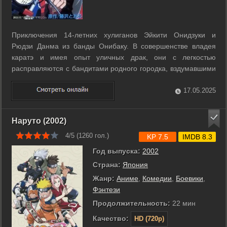
Приключения 14-летних хулиганов Эйкити Онидзуки и
Рюдзи Данма из банды Онибаку. В совершенстве владея
каратэ и имея опыт уличных драк, они с легкостью
расправляются с бандитами родного городка, вздумавшими
встать у них на пути. Вот только с девушками им очень не
везет. ...
17.05.2025
Наруто (2002)
4/5 (
1260
гол.)
KP 7.5
IMDB 8.3
Год выпуска:
2002
Страна:
Япония
Жанр:
Аниме
,
Комедии
,
Боевики
,
Фэнтези
Продолжительность:
22 мин
Качество:
HD (720p)