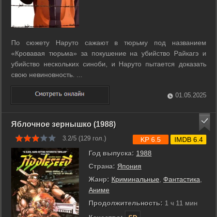
По сюжету Наруто сажают в тюрьму под названием
«Кровавая тюрьма» за покушение на убийство Райкагэ и
убийство нескольких синоби, и Наруто пытается доказать
свою невиновность. ...
01.05.2025
Яблочное зернышко (1988)
3.2/5 (
129
гол.)
KP 6.5
IMDB 6.4
Год выпуска:
1988
Страна:
Япония
Жанр:
Криминальные
,
Фантастика
,
Аниме
Продолжительность:
1 ч 11 мин