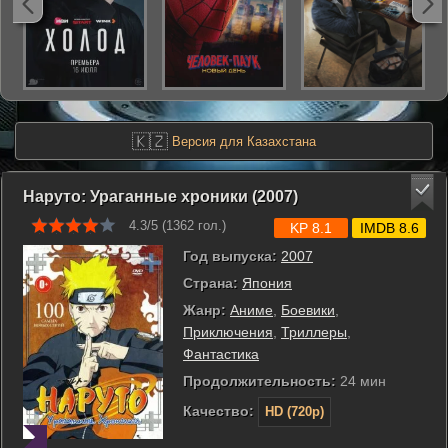
🇰🇿
Версия для Казахстана
Наруто: Ураганные хроники (2007)
4.3/5 (
1362
гол.)
KP 8.1
IMDB 8.6
Год выпуска:
2007
Страна:
Япония
Жанр:
Аниме
,
Боевики
,
Приключения
,
Триллеры
,
Фантастика
Продолжительность:
24 мин
Качество:
HD (720p)