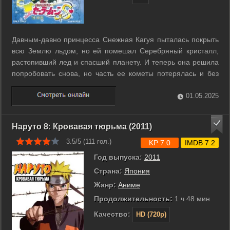
Давным-давно принцесса Снежная Кагуя пыталась покрыть
всю Землю льдом, но ей помешал Серебряный кристалл,
растопивший лед и спасший планету. И теперь она решила
попробовать снова, но часть ее кометы потерялась и без
нее ничего не получится, поэтому принцесса разослала
своих подданных, снежных танцоров, найти потерянную
01.05.2025
часть. Молодой астроном ...
Наруто 8: Кровавая тюрьма (2011)
3.5/5 (
111
гол.)
KP 7.0
IMDB 7.2
Год выпуска:
2011
Страна:
Япония
Жанр:
Аниме
Продолжительность:
1 ч 48 мин
Качество:
HD (720p)