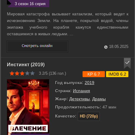
3 сезон 16 серия
Мировая катастрофа вызывает катаклизм, который ведет к
исчезновению Земли. На планете, покрытой водой, члены
экипажа учебного корабля кажутся единственными
оставшимися в живых людьми. ...
18.05.2025
Инстинкт (2019)
3.2/5 (
136
гол.)
KP 6.7
IMDB 6.2
Год выпуска:
2019
Страна:
Испания
Жанр:
Детективы
,
Драмы
Продолжительность:
47 мин
Качество:
HD (720p)