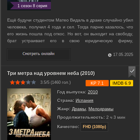
1 сезон 8 серия
Ещё будучи студентом Матео Видаль в драке случайно убил
человека, получил 4 года и сел. Тогда парню казалось, что
его жизнь пошла под откос. Но вот, он выходит на свободу,
брат устраивает его в свою юридическую фирму,
налаживается личная жизнь, и о прошлом напоминают
только чувство вины и встречи с безутешной матерью
17.05.2025
убитого им парня. Матео с ...
Три метра над уровнем неба (2010)
3.5/5 (
1460
гол.)
KP 7.1
IMDB 6.9
Год выпуска:
2010
Страна:
Испания
Жанр:
Драмы
,
Мелодрамы
Продолжительность:
2 ч 3 мин
Качество:
FHD (1080p)