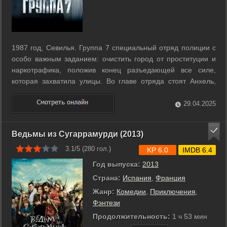
1987 год, Севилья. Группа 7 специальный отряд полиции с
особо важным заданием: очистить город от проституции и
наркотрафика, положив конец разъедающей все силе,
которая захватила улицы. Во главе отряда стоят Анхель,
молодой офицер, стремящийся стать детективом, и
Рафаэль, жестокий и надменный, но очень эффективный
29.04.2025
опытный коп. Основной метод ...
Ведьмы из Сугаррамурди (2013)
3.1/5 (
280
гол.)
KP 6.0
IMDB 6.4
Год выпуска:
2013
Страна:
Испания
,
Франция
Жанр:
Комедии
,
Приключения
,
Фэнтези
Продолжительность:
1 ч 53 мин