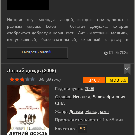
История двух молодых людей, которые принадлежат к
разным мирам. Баби ― богатая девушка, которая
отображает доброту и невинность. Аче - мятежный мальчик,
импульсивный, бессознательный, склонный к риску и
опасности. Это маловероятно, практически невозможно, но
их встреча неизбежна, и в этом неистовом путешествии
01.05.2025
между ними возникает первая большая ...
Летний дождь (2006)
3/5 (
89
гол.)
KP 6.7
IMDB 5.6
Год выпуска:
2006
Страна:
Испания
,
Великобритания
,
США
Жанр:
Драмы
,
Мелодрамы
Продолжительность:
1 ч 58 мин
Качество:
SD