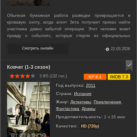
Обычная бумажная работа разведки превращается в
кровавую охоту, когда агент Зета получает приказ найти
участника давно забытой операции. Этот человек знает
правду о событиях, которые стерли из официальных
архивов десятилетия назад. Поиски приводят агента в
лабиринты заброшенных баз Европы и Латинской Америки.
22.03.2026
Зета сталкивается с Альфой, коллегой ...
Ковчег (1-3 сезон)
3.8/5 (
132
гол.)
KP 8.1
IMDB 7.3
Год выпуска:
2011
Страна:
Испания
Жанр:
Детективы
,
Приключения
,
Фантастика
,
Драмы
Продолжительность:
1 ч 16 мин
Качество:
HD (720p)