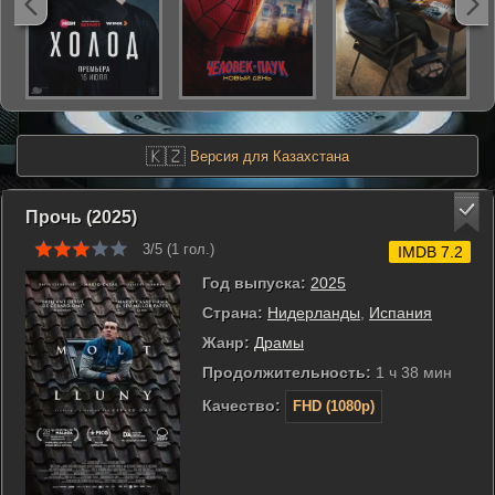
🇰🇿
Версия для Казахстана
Прочь (2025)
3/5 (
1
гол.)
IMDB 7.2
Год выпуска:
2025
Страна:
Нидерланды
,
Испания
Жанр:
Драмы
Продолжительность:
1 ч 38 мин
Качество:
FHD (1080p)