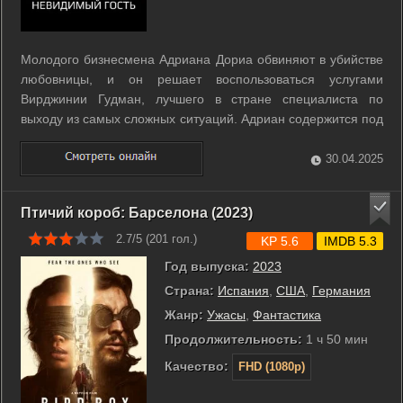
Молодого бизнесмена Адриана Дориа обвиняют в убийстве
любовницы, и он решает воспользоваться услугами
Вирджинии Гудман, лучшего в стране специалиста по
выходу из самых сложных ситуаций. Адриан содержится под
домашним арестом, а завтра состоится судебное
заседание, поэтому вечером к нему приходит Вирджиния,
30.04.2025
чтобы придумать наилучшую стратегию ...
Птичий короб: Барселона (2023)
2.7/5 (
201
гол.)
KP 5.6
IMDB 5.3
Год выпуска:
2023
Страна:
Испания
,
США
,
Германия
Жанр:
Ужасы
,
Фантастика
Продолжительность:
1 ч 50 мин
Качество:
FHD (1080p)