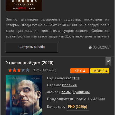
Землю атаковали загадочные существа, посмотрев на
которых, люди тут же лишают себя жизни. Мир погрузился в
хаос, цивилизация прекратила существование. Себастьян
всеми силами пытается защитить 11-летнюю дочь и выжить
в новой реальности, путешествуя по полуразрушенным
улицам Барселоны, где куда большую опасность
30.04.2025
представляют так называемые видящие - ...
Утраченный дом (2020)
3.2/5 (
142
гол.)
KP 6.4
IMDB 6.4
Год выпуска:
2020
Страна:
Испания
Жанр:
Драмы
,
Триллеры
Продолжительность:
1 ч 43 мин
Качество:
FHD (1080p)