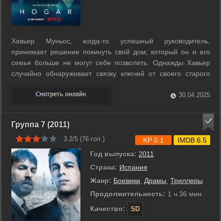
Хавьер Муньос, когда-то успешный руководитель,
принимает решение покинуть свой дом, который он и его
семья больше не могут себе позволить. Однажды Хавьер
случайно обнаруживает связку ключей от своего старого
дома и начинает шпионить за поселившейся там молодой
парой. ...
30.04.2025
Группа 7 (2011)
3.2/5 (
76
гол.)
KP 6.1
IMDB 6.5
Год выпуска:
2011
Страна:
Испания
Жанр:
Боевики
,
Драмы
,
Триллеры
Продолжительность:
1 ч 36 мин
Качество:
SD