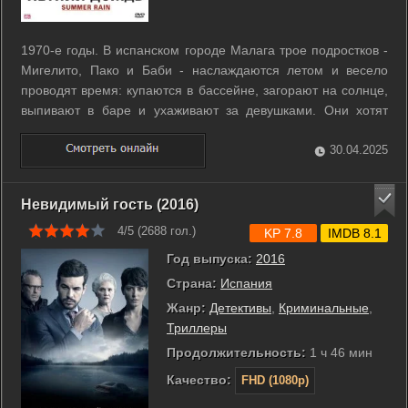
1970-е годы. В испанском городе Малага трое подростков -
Мигелито, Пако и Баби - наслаждаются летом и весело
проводят время: купаются в бассейне, загорают на солнце,
выпивают в баре и ухаживают за девушками. Они хотят
познать все прелести жизни и ни в чем себе не отказывать.
Но наряду с радостными событиями, их ждут серьезные
30.04.2025
трудности и первые ...
Невидимый гость (2016)
4/5 (
2688
гол.)
KP 7.8
IMDB 8.1
Год выпуска:
2016
Страна:
Испания
Жанр:
Детективы
,
Криминальные
,
Триллеры
Продолжительность:
1 ч 46 мин
Качество:
FHD (1080p)