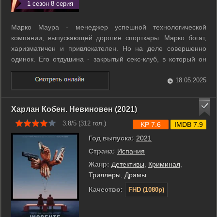
1 сезон 8 серия
Марко Маура - менеджер успешной технологической
компании, выпускающей дорогие спорткары. Марко богат,
харизматичен и привлекателен. Но на деле совершенно
одинок. Его отдушина - закрытый секс-клуб, в который он
ходит, чтобы реализовать свои потаённые желания. ...
18.05.2025
Харлан Кобен. Невиновен (2021)
3.8/5 (
312
гол.)
KP 7.6
IMDB 7.9
Год выпуска:
2021
Страна:
Испания
Жанр:
Детективы
,
Криминал
,
Триллеры
,
Драмы
Качество:
FHD (1080p)