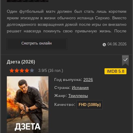
Один футбольный матч должен был стать лишь коротким
ярким эпизодом в жизни обычного испанца Серхио. Вместо
долгожданного возвращения домой после игры он внезапно
решает навсегда покинуть свою привычную жизнь. После
приступа паники в аэропорту мужчина остается в чужой
стране совсем один. Серхио оказывается в мире без друзей
04.06.2026
и знания языка, ...
Дзета (2026)
3.9/5 (
16
гол.)
IMDB 5.8
Год выпуска:
2026
Страна:
Испания
Жанр:
Триллеры
Качество:
FHD (1080p)