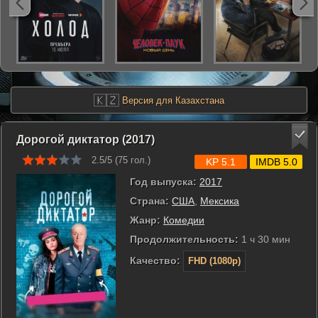
🇰🇿
Версия для Казахстана
Дорогой диктатор (2017)
2.5/5 (
75
гол.)
KP 5.1
IMDB 5.0
Год выпуска:
2017
Страна:
США
,
Мексика
Жанр:
Комедии
Продолжительность:
1 ч 30 мин
Качество:
FHD (1080p)