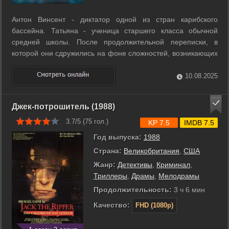
Антон Винсент - диктатор одной из стран карибского
бассейна. Татьяна - ученица старшего класса обычной
средней школы. После продолжительной переписки, в
которой они сдружились на фоне сложностей, возникающих
у каждого из них, диктатор решил найти убежище в Америке
и приехать к Татьяне. В конечном итоге он обучает
10.08.2025
мятежную в душе девушку, как ...
Джек-потрошитель (1988)
3.7/5 (
75
гол.)
KP 7.5
IMDB 7.5
Год выпуска:
1988
Страна:
Великобритания
,
США
Жанр:
Детективы
,
Криминал
,
Триллеры
,
Драмы
,
Мелодрамы
Продолжительность:
3 ч 6 мин
Качество:
FHD (1080p)