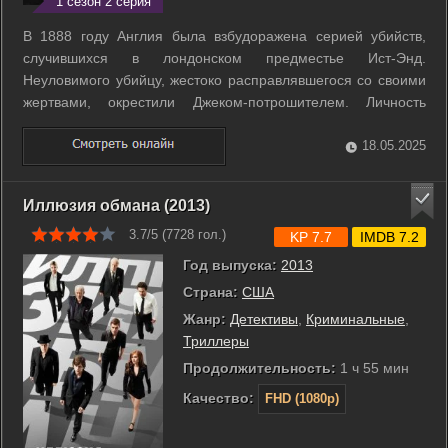
1 сезон 2 серия
В 1888 году Англия была взбудоражена серией убийств,
случившихся в лондонском предместье Ист-Энд.
Неуловимого убийцу, жестоко расправлявшегося со своими
жертвами, окрестили Джеком-потрошителем. Личность
убийцы так и не была установлена. ...
18.05.2025
Иллюзия обмана (2013)
3.7/5 (
7728
гол.)
KP 7.7
IMDB 7.2
Год выпуска:
2013
Страна:
США
Жанр:
Детективы
,
Криминальные
,
Триллеры
Продолжительность:
1 ч 55 мин
Качество:
FHD (1080p)