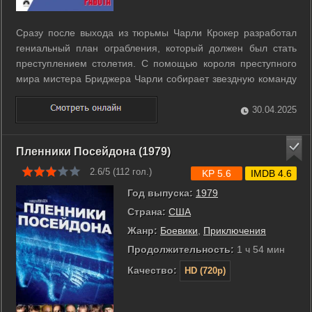
Сразу после выхода из тюрьмы Чарли Крокер разработал
гениальный план ограбления, который должен был стать
преступлением столетия. С помощью короля преступного
мира мистера Бриджера Чарли собирает звездную команду
уголовников-профессионалов, которая безупречно
«проворачивает дело». Банда Чарли на трех «мини-
30.04.2025
куперах» лихо угоняет четыре миллиона ...
Пленники Посейдона (1979)
2.6/5 (
112
гол.)
KP 5.6
IMDB 4.6
Год выпуска:
1979
Страна:
США
Жанр:
Боевики
,
Приключения
Продолжительность:
1 ч 54 мин
Качество:
HD (720p)