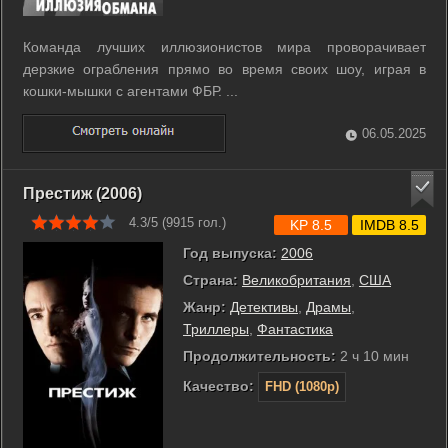
Команда лучших иллюзионистов мира проворачивает
дерзкие ограбления прямо во время своих шоу, играя в
кошки-мышки с агентами ФБР. ...
06.05.2025
Престиж (2006)
4.3/5 (
9915
гол.)
KP 8.5
IMDB 8.5
Год выпуска:
2006
Страна:
Великобритания
,
США
Жанр:
Детективы
,
Драмы
,
Триллеры
,
Фантастика
Продолжительность:
2 ч 10 мин
Качество:
FHD (1080p)