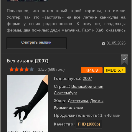
Последнее, что хотел юный герой картины, по имени
Уолтер, так это «застрять» на все летние каникулы на
ферме у своих родственников. К тому же, владельцы
фермы, два пожилых дяди мальчика, Гарт и Хаб, оказались
стариками «с приветом». Например, для них абсолютно в
порядке вещей заказать по почте… настоящего
01.05.2025
африканского льва! Поначалу Уолтер был ...
Без изъяна (2007)
3.5/5 (
688
гол.)
KP 6.9
IMDB 6.7
Год выпуска:
2007
Страна:
Великобритания
,
Люксембург
Жанр:
Детективы
,
Драмы
,
Криминальные
Продолжительность:
1 ч 48 мин
Качество:
FHD (1080p)