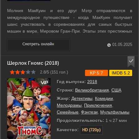
Молния МакКуин и его друг Мэтр отправляются в
международное путешествие - когда МакКуин получает
шанс участвовать в соревнованиях для самых быстрых
машин в мире, Мировом Гран-При. Этапы этих престижных
гонок заведут друзей в Токио, на набережные Парижа, на
побережье Италии, и на улицы туманного Лондона. ...
01.05.2025
Шерлок Гномс (2018)
2.8/5 (
151
гол.)
KP 5.7
IMDB 5.2
Год выпуска:
2018
Страна:
Великобритания
,
США
Жанр:
Детективы
,
Комедии
,
Мелодрамы
,
Приключения
,
Семейные
,
Фэнтези
,
Мультфильмы
Продолжительность:
1 ч 27 мин
Качество:
HD (720p)