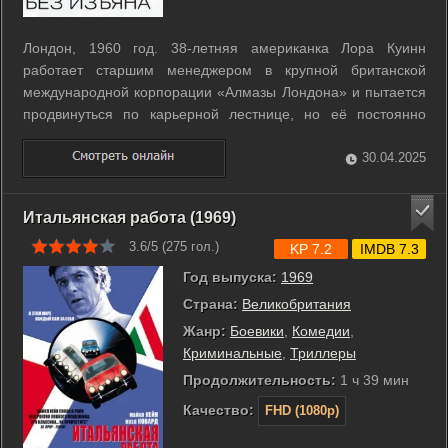
Лондон, 1960 год. 38-летняя американка Лора Куинн
работает старшим менеджером в крупной британской
международной корпорации «Алмазы Лондона» и пытается
продвинуться по карьерной лестнице, но её постоянно
обходят коллеги-мужчины. Однажды общительный уборщик
Хоббс сообщает, что её скоро уволят в связи условиями
30.04.2025
продления сделки с русскими ...
Итальянская работа (1969)
3.6/5 (
275
гол.)
KP 7.2
IMDB 7.3
Год выпуска:
1969
Страна:
Великобритания
Жанр:
Боевики
,
Комедии
,
Криминальные
,
Триллеры
Продолжительность:
1 ч 39 мин
Качество:
FHD (1080p)