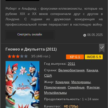
Роберт и Альфред - фокусники-иллюзионисты, которые на
рубеже XIX и XX веков соперничали друг с другом в
Лондоне. С годами их дружеская конкуренция на
профессиональной почве перерастает в настоящую войну.
Они готовы на все, чтобы выведать друг у друга секреты
фантастических трюков и сорвать их исполнение.
06.05.2025
Непримиримая вражда, вспыхнувшая между ...
Гномео и Джульетта (2011)
3/5 (
446
гол.)
KP 6.1
IMDB 5.9
Год выпуска:
2011
Страна:
Великобритания
,
Канада
,
США
Жанр:
Комедии
,
Мелодрамы
,
Приключения
,
Семейные
,
Фэнтези
,
Мультфильмы
Продолжительность:
1 ч 24 мин
Качество:
HD (720p)