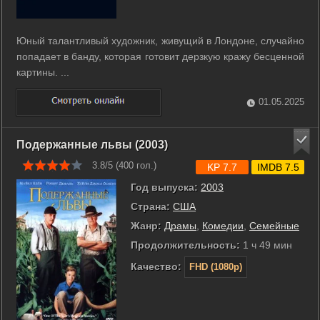
Юный талантливый художник, живущий в Лондоне, случайно
попадает в банду, которая готовит дерзкую кражу бесценной
картины. ...
01.05.2025
Подержанные львы (2003)
3.8/5 (
400
гол.)
KP 7.7
IMDB 7.5
Год выпуска:
2003
Страна:
США
Жанр:
Драмы
,
Комедии
,
Семейные
Продолжительность:
1 ч 49 мин
Качество:
FHD (1080p)