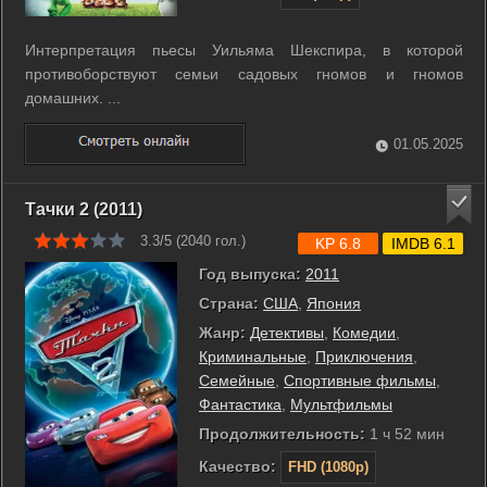
Интерпретация пьесы Уильяма Шекспира, в которой
противоборствуют семьи садовых гномов и гномов
домашних. ...
01.05.2025
Тачки 2 (2011)
3.3/5 (
2040
гол.)
KP 6.8
IMDB 6.1
Год выпуска:
2011
Страна:
США
,
Япония
Жанр:
Детективы
,
Комедии
,
Криминальные
,
Приключения
,
Семейные
,
Спортивные фильмы
,
Фантастика
,
Мультфильмы
Продолжительность:
1 ч 52 мин
Качество:
FHD (1080p)