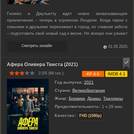
Гномео и Джульетту ждет новое захватывающее
приключение – теперь в огромном Лондоне. Когда герои с
семьями и друзьями переезжают в город, их главная забота
– подготовить свой новый сад к весне. Но вскоре они узнают
тревожную новость: по всему Лондону таинственным
образом исчезают их собратья-гномы! И вот однажды
01.05.2025
Гномео и Джульетта, вернувшись ...
Афера Оливера Твиста (2021)
2.5/5 (
94
гол.)
KP 4.6
IMDB 4.1
Год выпуска:
2021
Страна:
Великобритания
Жанр:
Боевики
,
Драмы
,
Триллеры
Продолжительность:
1 ч 28 мин
Качество:
FHD (1080p)