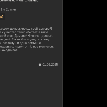
Семейные
,
Мультфильмы
,
1 ч 25 мин
p)
 каждом доме живет… свой домовой!
е существо тайно обитает в мире
ний очаг. Домовой Финник - добрый,
вредный. Он любит подшутить над
, поэтому ни одна семья не
владениях надолго. Но все меняется,
находчивая ...
01.05.2025