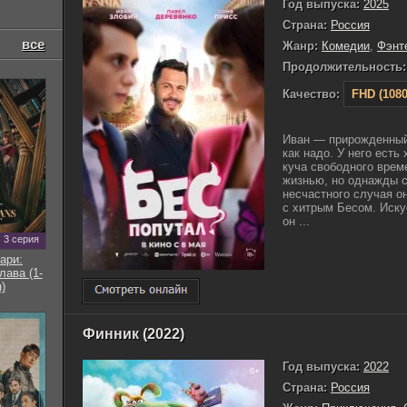
Год выпуска:
2025
Страна:
Россия
все
Жанр:
Комедии
,
Фэнт
Продолжительность:
Качество:
FHD (1080
Иван — прирожденный 
как надо. У него есть
куча свободного врем
жизнью, но однажды с
несчастного случая он
с хитрым Бесом. Иску
он ...
3 серия
ари:
ава (1-
)
Финник (2022)
Год выпуска:
2022
Страна:
Россия