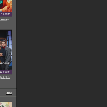
4 серия
сезон)
11 серия
ры (1-5
все