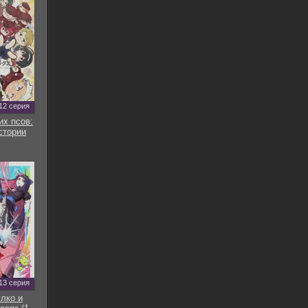
12 серия
их псов:
стории
13 серия
улко и