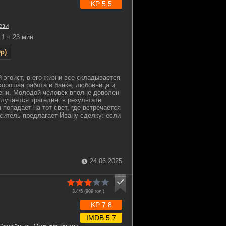
KP 5.5
ези
1 ч 23 мин
p)
эгоист, в его жизни все складывается
 хорошая работа в банке, любовница и
ени. Молодой человек вполне доволен
лучается трагедия: в результате
 попадает на тот свет, где встречается
ситель предлагает Ивану сделку: если
24.06.2025
3.4/5 (
909
гол.)
KP 7.8
IMDB 5.7