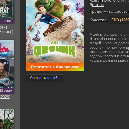
Жанр:
Приключения
,
Детские
Продолжительность:
Качество:
FHD (1080
1 серия
отив
2 сезон)
Мало кто знает, но в
Это забавное мохнато
людей и хранит домаш
озорной, но немного 
жильцами своего дома
задерживается в его 
когда в дом въезжают 
13 серия
(2026)