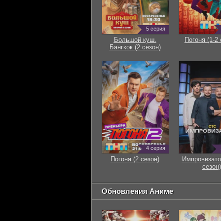
5 серия
Большой куш.
Погоня (1-2 
Бангкок (2 сезон)
4 серия
Погоня (2 сезон)
Импровизато
сезон)
Обновления Аниме