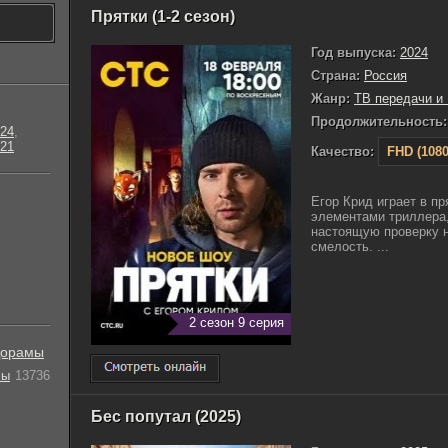
Прятки (1-2 сезон)
Год выпуска:
2024
Страна:
Россия
Жанр:
ТВ передачи и
Продолжительность:
24
,
21
Качество:
FHD (1080
Егор Крид играет в пр
элементами триллера,
настоящую проверку н
смелость. ...
2 сезон 9 серия
орамы
лы
13736
Бес попутал (2025)