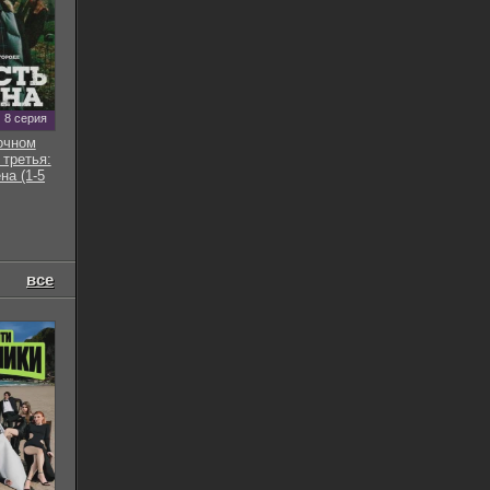
8 серия
очном
 третья:
на (1-5
все