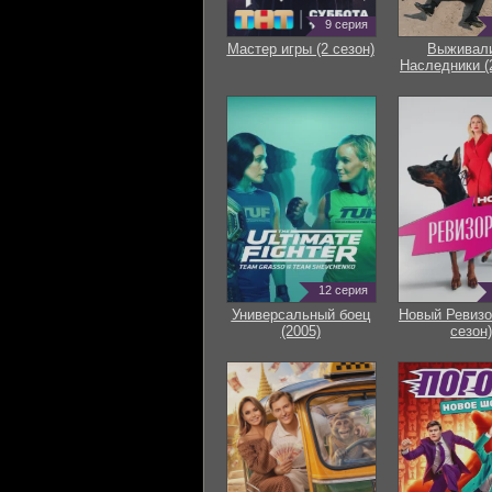
9 серия
Мастер игры (2 сезон)
Выживали
Наследники (
12 серия
Универсальный боец
Новый Ревизо
(2005)
сезон)