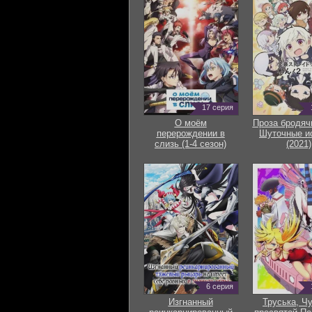
17 серия
О моём
Проза бродяч
перерождении в
Шуточные и
слизь (1-4 сезон)
(2021)
6 серия
Изгнанный
Труська, Ч