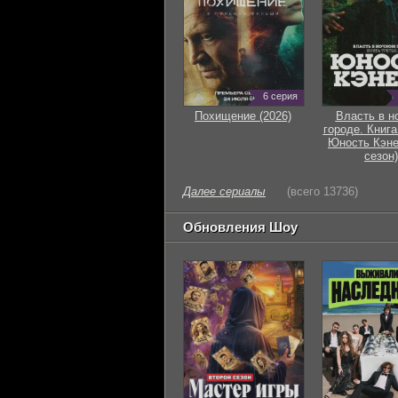
6 серия
Похищение (2026)
Власть в н
городе. Книга
Юность Кэне
сезон)
Далее сериалы
(всего 13736)
Обновления Шоу