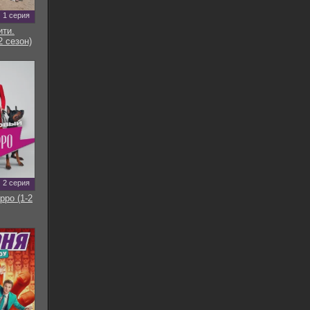
1 серия
ти.
2 сезон)
2 серия
рро (1-2