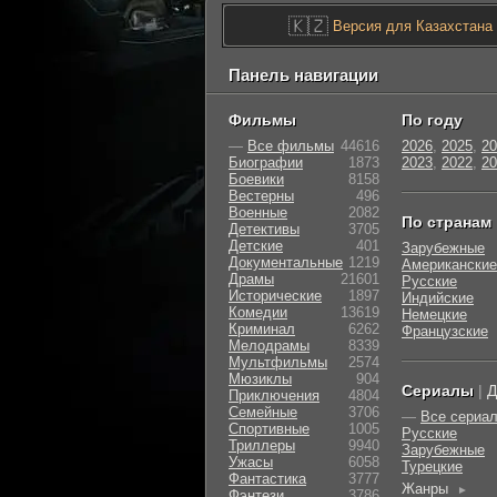
🇰🇿
Версия для Казахстана
Панель навигации
Фильмы
По году
—
Все фильмы
44616
2026
,
2025
,
20
Биографии
1873
2023
,
2022
,
20
Боевики
8158
Вестерны
496
Военные
2082
По странам
Детективы
3705
Детские
401
Зарубежные
Документальные
1219
Американские
Драмы
21601
Русские
Исторические
1897
Индийские
Комедии
13619
Немецкие
Криминал
6262
Французские
Мелодрамы
8339
Мультфильмы
2574
Мюзиклы
904
Сериалы
|
Д
Приключения
4804
Семейные
3706
—
Все сериа
Cпортивные
1005
Русские
Триллеры
9940
Зарубежные
Ужасы
6058
Турецкие
Фантастика
3777
Жанры
►
Фэнтези
3786