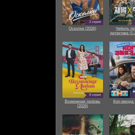
2 серия
Осколки (2026)
Чеболь пр
детектива (1-
8 серия
Возможная любовь
Коп-звезда 
(2026)