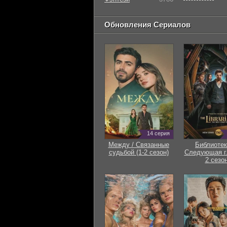
Обновления Сериалов
14 серия
Между / Связанные
Библиотек
судьбой (1-2 сезон)
Следующая гл
2 сезон