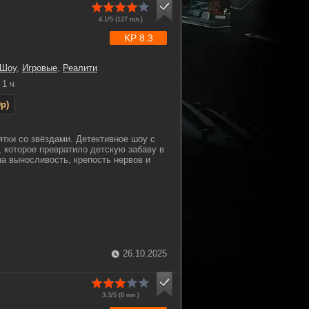
4.1/5 (
127
гол.)
KP 8.3
 Шоу
,
Игровые
,
Реалити
1 ч
p)
ятки со звёздами. Детективное шоу с
 которое превратило детскую забаву в
а выносливость, крепость нервов и
26.10.2025
3.3/5 (
8
гол.)