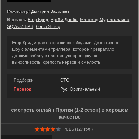
Режиссер:
Дмитрий Васильев
В ролях:
Егор Крид
,
Артём Дзюба
,
Магомед Муртазаалиев
,
SQWOZ BAB
,
Лёша Янгер
Егор Крид играет в прятки со звёздами. Детективное
шоу с элементами триллера, которое превратило
детскую забаву в настоящую проверку на
выносливость, крепость нервов и смелость.
Подборки:
СТС
Перевод:
Рус. Оригинальный
смотреть онлайн Прятки (1-2 сезон) в хорошем
качестве
4.1/5 (
127
гол.)