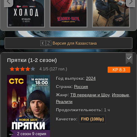
🇰🇿
Версия для Казахстана
Прятки (1-2 сезон)
4.1/5 (
127
гол.)
KP 8.3
Год выпуска:
2024
Страна:
Россия
Жанр:
ТВ передачи и Шоу
,
Игровые
,
Реалити
Продолжительность:
1 ч
Качество:
FHD (1080p)
2 сезон 9 серия