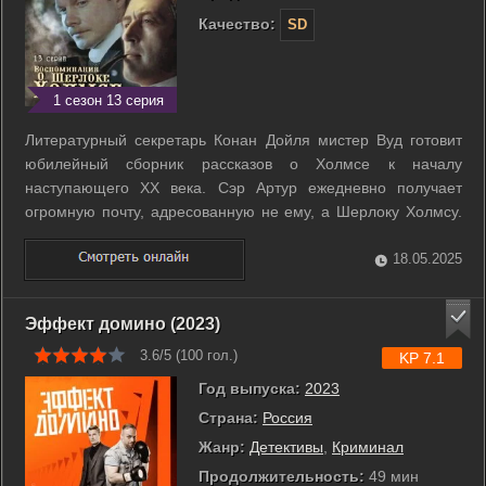
Качество:
SD
1 сезон 13 серия
Литературный секретарь Конан Дойля мистер Вуд готовит
юбилейный сборник рассказов о Холмсе к началу
наступающего XX века. Сэр Артур ежедневно получает
огромную почту, адресованную не ему, а Шерлоку Холмсу.
Однажды приходит письмо с мольбой о помощи, и Дойль
начинает расследование. ...
18.05.2025
Эффект домино (2023)
3.6/5 (
100
гол.)
KP 7.1
Год выпуска:
2023
Страна:
Россия
Жанр:
Детективы
,
Криминал
Продолжительность:
49 мин