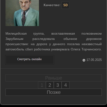
Качество:
SD
Милицейская группа, возглавляемая полковником
Зарубиным расследовала обычное дорожное
происшествие: на дороге у дачного поселка неизвестный
автомобиль сбил работника универмага Олега Торчинского.
А через пару дней архитектор Дроздовский обратился в
милицию с заявлением, что кто-то следит за его дачей... ...
17.05.2025
Раньше
1
2
3
4
Позже