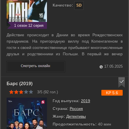
Качество:
SD
1 сезон 12 серия
Действие происходит в Дании во время Рождественских
праздников. На пригородную виллу под Копенгагеном в
гости к своей соотечественнице прибывают многочисленные
друзья и родственники из Польши. В первый же вечер
происходит загадочное убийство: один из гостей был
заколот шаманским гарпуном. Вся полиция поднята на ноги,
17.05.2025
но таинственный и неуловимый ...
Барс (2019)
3/5 (
92
гол.)
KP 5.6
Год выпуска:
2019
Страна:
Россия
Жанр:
Детективы
Продолжительность:
40 мин