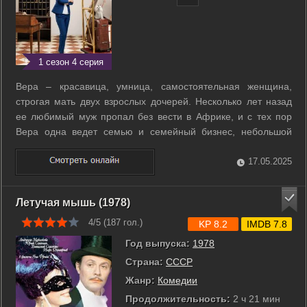
1 сезон 4 серия
Вера – красавица, умница, самостоятельная женщина,
строгая мать двух взрослых дочерей. Несколько лет назад
ее любимый муж пропал без вести в Африке, и с тех пор
Вера одна ведет семью и семейный бизнес, небольшой
отель. Под ее неусыпным контролем всё - в идеальном
порядке. Но долго так не бывает, и Верин аккуратный мир
17.05.2025
уже рушится - старые ...
Летучая мышь (1978)
4/5 (
187
гол.)
KP 8.2
IMDB 7.8
Год выпуска:
1978
Страна:
СССР
Жанр:
Комедии
Продолжительность:
2 ч 21 мин