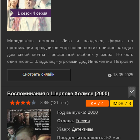
1 сезон 4 серия
Молодожёны астролог Лиза и владелец фирмы по
организации праздников Егор после долгих поисков находят
дом своей мечты - роскошный особняк у озера. Но есть
один нюанс. Владелец - угрюмый дед Иннокентий Петрович
- останется жить с ними в доме до своей кончины, которая,
по его словам, уже не за горами. Сам особняк и цена за
18.05.2025
него настолько ...
Воспоминания о Шерлоке Холмсе (2000)
3.8/5 (
131
гол.)
KP 7.4
IMDB 7.8
Год выпуска:
2000
Страна:
Россия
Жанр:
Детективы
Продолжительность:
52 мин