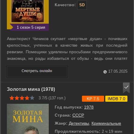
Качество:
SD
1 сезон 5 серия
Авантюрист Чичиков скупает «мертвые души» - почивших
крепостных, учтенных в качестве живых при последней
ревизии. Помещики удивлены просьбами предприимчивого
знакомца, но рады избавиться от обузы - ведь они платят
налоги за учтенных в ревизских сказках крестьян как за
живых. В дальнейшем Павел Иванович планирует
17.05.2025
совершить с купчими ряд махинаций и ...
Золотая мина (1978)
3.7/5 (
137
гол.)
KP 7.5
IMDB 7.0
Год выпуска:
1978
Страна:
СССР
Жанр:
Детективы
,
Криминальные
Продолжительность:
2 ч 19 мин