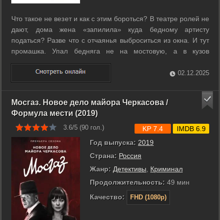
Что такое не везет и как с этим бороться? В театре ролей не
дают, дома жена «запилила» куда бедному артисту
податься? Разве что с отчаянья выброситься из окна. И тут
промашка. Упал бедняга не на мостовую, а в кузов
грузовика, прямо к другу детства. Он то и нанимает
бедолагу своим телохранителем. Задумана крупная афера:
02.12.2025
продать «новому» русскому, ...
Мосгаз. Новое дело майора Черкасова /
Формула мести (2019)
3.6/5 (
90
гол.)
KP 7.4
IMDB 6.9
Год выпуска:
2019
Страна:
Россия
Жанр:
Детективы
,
Криминал
Продолжительность:
49 мин
Качество:
FHD (1080p)