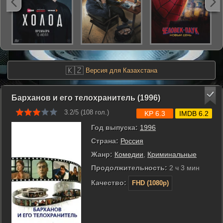
🇰🇿
Версия для Казахстана
Барханов и его телохранитель (1996)
3.2/5 (
108
гол.)
KP 6.3
IMDB 6.2
Год выпуска:
1996
Страна:
Россия
Жанр:
Комедии
,
Криминальные
Продолжительность:
2 ч 3 мин
Качество:
FHD (1080p)