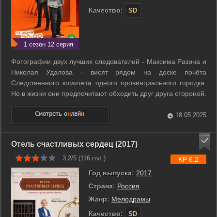
Качество:
SD
1 сезон 12 серия
Фотографии двух лучших следователей - Максима Разина и
Николая Удалова - висят рядом на доске почёта
Следственного комитета одного провинциального городка.
Но в жизни они предпочитают обходить друг друга стороной.
Всё дело в их полярности: конкретный, взрывной Разин и
следователь-интеллектуал Удалов, который живёт по уставу
18.05.2025
и блюдёт закон, да так ...
Отель счастливых сердец (2017)
3.2/5 (
116
гол.)
KP 6.2
Год выпуска:
2017
Страна:
Россия
Жанр:
Мелодрамы
Качество:
SD