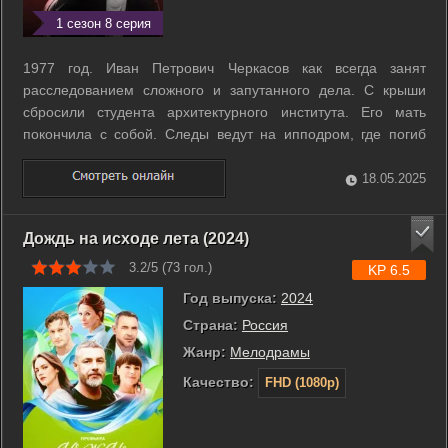
1 сезон 8 серия
1977 год. Иван Петрович Черкасов как всегда занят
расследованием сложного и запутанного дела. С крыши
сбросили студента архитектурного института. Его мать
покончила с собой. Следы ведут на ипподром, где погиб
жокей. И на окраине находят труп одного из служителей
ипподрома. Подозреваемые – жители элитного дома,
18.05.2025
деятели культуры. ...
Дождь на исходе лета (2024)
3.2/5 (
73
гол.)
KP 6.5
Год выпуска:
2024
Страна:
Россия
Жанр:
Мелодрамы
Качество:
FHD (1080p)