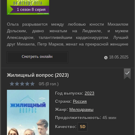
1 сезон 8 серия
Ольга разрывается между любовью юности Михаилом
Дольским, давно женатым на Людмиле, и мужем
Александром, талантливейшим кардиохирургом. Лучший
друг Михаила, Петр Марков, женат на прекрасной женщине
Рите, но и их брак нельзя назвать идеальным: все эти годы
Рита как данность принимала многочисленные измены
18.05.2025
мужа, оправдывая это невозможностью ...
Жилищный вопрос (2023)
0/5 (
0
гол.)
Год выпуска:
2023
Страна:
Россия
Жанр:
Мелодрамы
Продолжительность:
45 мин
Качество:
SD