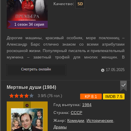
Качество:
SD
1 сезон 34 серия
Дорогие машины, красивый особняк, море поклонниц –
Александр Барс отлично знаком со всеми атрибутами
роскошной жизни. Популярный писатель и привлекательный
мужчина – заветный трофей для многих женщин. В
настоящее время он живет в загородном доме вместе с
матерью – Дианой Валентиновной и дочерью, за его
17.05.2025
плечами два брака, растущие тиражи ...
Мертвые души (1984)
3.9/5 (
76
гол.)
KP 8.1
IMDB 7.5
Год выпуска:
1984
Страна:
СССР
Жанр:
Комедии
,
Исторические
,
Драмы