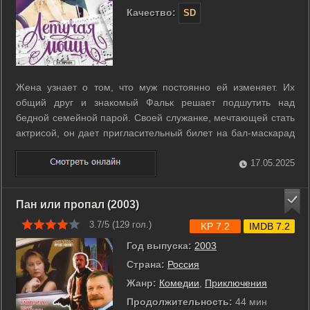
Качество:
SD
Жена узнает о том, что муж постоянно ей изменяет. Их
общий друг и знакомый Фальк решает подшутить над
бедной семейной парой. Своей служанке, мечтающей стать
актрисой, он дает пригласительный билет на бал-маскарад
и костюм «летучей мыши», чтобы та «охмурила»
незадачливого ловеласа. Этот разговор слышит жена и
17.05.2025
принимает решение тоже отправиться на ...
Пан или пропал (2003)
3.7/5 (
129
гол.)
KP 7.2
IMDB 7.2
Год выпуска:
2003
Страна:
Россия
Жанр:
Комедии
,
Приключения
Продолжительность:
44 мин