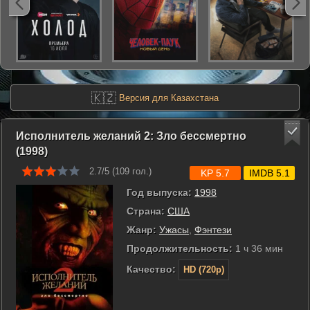
🇰🇿
Версия для Казахстана
Исполнитель желаний 2: Зло бессмертно
(1998)
2.7/5 (
109
гол.)
KP 5.7
IMDB 5.1
Год выпуска:
1998
Страна:
США
Жанр:
Ужасы
,
Фэнтези
Продолжительность:
1 ч 36 мин
Качество:
HD (720p)