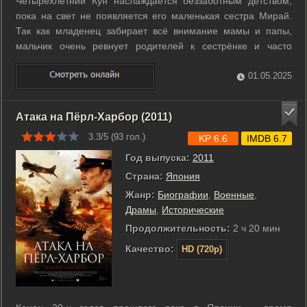
Четырёхлетний Кун наслаждается беззаботным детством,
пока на свет не появляется его маленькая сестра Мирай.
Так как младенец забирает всё внимание мамы и папы,
мальчик очень ревнует родителей к сестрёнке и часто
прячется на заднем дворе, где растёт волшебное семейное
дерево. Внезапно Кун оказывается в фантастическом мире,
01.05.2025
где переплетаются ...
Атака на Пёрл-Харбор (2011)
3.3/5 (
93
гол.)
KP 6.6
IMDB 6.7
Год выпуска:
2011
Страна:
Япония
Жанр:
Биографии
,
Военные
,
Драмы
,
Исторические
Продолжительность:
2 ч 20 мин
Качество:
HD (720p)