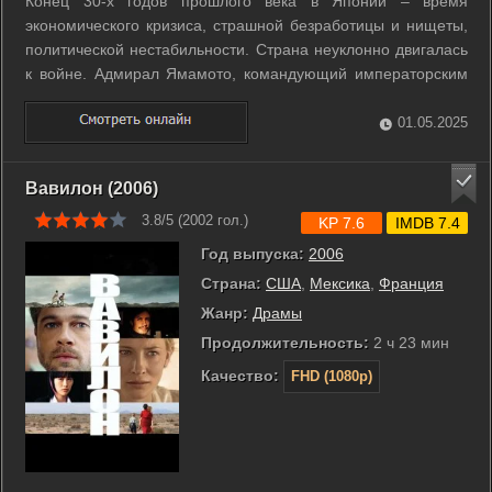
Конец 30-х годов прошлого века в Японии – время
экономического кризиса, страшной безработицы и нищеты,
политической нестабильности. Страна неуклонно двигалась
к войне. Адмирал Ямамото, командующий императорским
флотом, был одним из немногих, кто считал, что начинать
войну с США нельзя. Ранее он не поддерживал ни
01.05.2025
вторжение в Маньчжурию, ни войну с ...
Вавилон (2006)
3.8/5 (
2002
гол.)
KP 7.6
IMDB 7.4
Год выпуска:
2006
Страна:
США
,
Мексика
,
Франция
Жанр:
Драмы
Продолжительность:
2 ч 23 мин
Качество:
FHD (1080p)