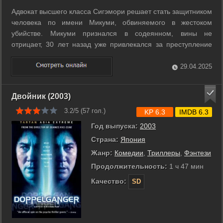
Адвокат высшего класса Сигэмори решает стать защитником
человека по имени Микуми, обвиняемого в жестоком
убийстве. Микуми признался в содеянном, вины не
отрицает, 30 лет назад уже привлекался за преступление
подобного характера, и теперь ему грозит смертельный
приговор. Но юрист уверен, что этот случай далеко не
29.04.2025
безнадёжен. ...
Двойник (2003)
3.2/5 (
57
гол.)
KP 6.3
IMDB 6.3
Год выпуска:
2003
Страна:
Япония
Жанр:
Комедии
,
Триллеры
,
Фэнтези
Продолжительность:
1 ч 47 мин
Качество:
SD