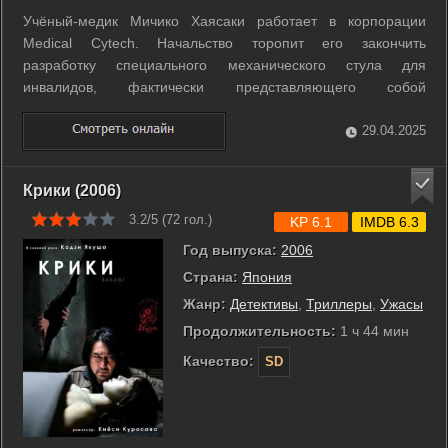
Учёный-медик Мичико Хаясаки работает в корпорации
Medical Cytech. Начальство торопит его закончить
разработку специального механического стула для
инвалидов, фактически представляющего собой
искусственное тело. Внезапно, мир вокруг него рушится,
когда в квартире появляется доппельгангер - его злобный
29.04.2025
двойник, несущий в себе заряд ненависти, ...
Крики (2006)
3.2/5 (
72
гол.)
KP 6.1
IMDB 6.3
Год выпуска:
2006
Страна:
Япония
Жанр:
Детективы
,
Триллеры
,
Ужасы
Продолжительность:
1 ч 44 мин
Качество:
SD