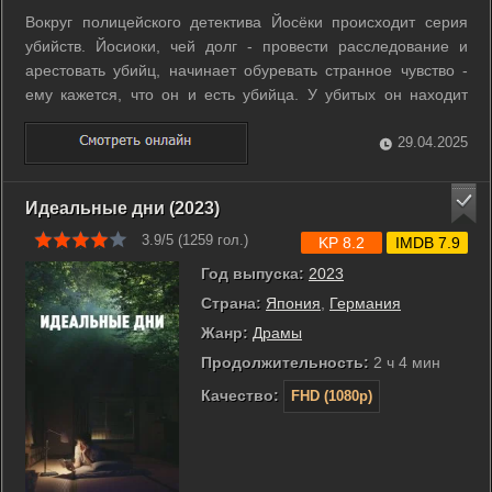
Вокруг полицейского детектива Йосёки происходит серия
убийств. Йосиоки, чей долг - провести расследование и
арестовать убийц, начинает обуревать странное чувство -
ему кажется, что он и есть убийца. У убитых он находит
некоторые доказательства своей причастности. Больше
всего его ужасает, что у него серьезные проблемы с
29.04.2025
памятью и он не может быть ...
Идеальные дни (2023)
3.9/5 (
1259
гол.)
KP 8.2
IMDB 7.9
Год выпуска:
2023
Страна:
Япония
,
Германия
Жанр:
Драмы
Продолжительность:
2 ч 4 мин
Качество:
FHD (1080p)