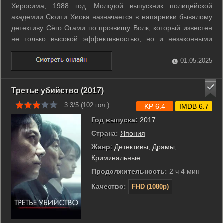
Хиросима, 1988 год. Молодой выпускник полицейской
академии Сюити Хиока назначается в напарники бывалому
детективу Сёго Огами по прозвищу Волк, который известен
не только высокой эффективностью, но и незаконными
методами ведения допроса и следствия, а также связями с
якудза. 14 лет назад в войне ОПГ полегло немало бандитов,
01.05.2025
и теперь, когда босс ...
Третье убийство (2017)
3.3/5 (
102
гол.)
KP 6.4
IMDB 6.7
Год выпуска:
2017
Страна:
Япония
Жанр:
Детективы
,
Драмы
,
Криминальные
Продолжительность:
2 ч 4 мин
Качество:
FHD (1080p)