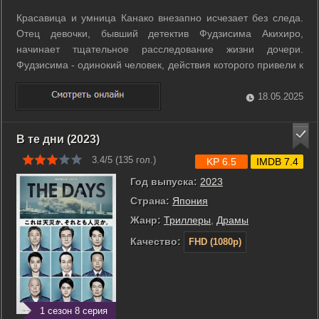
Красавица и умница Канако внезапно исчезает без следа.
Отец девочки, бывший детектив Фудзисима Акихиро,
начинает тщательное расследование жизни дочери.
Фудзисима - одинокий человек, действия которого привели к
распаду семьи, но, когда он продолжает расследование, то
сталкивается с серией шокирующих откровений.
18.05.2025
Оказывается, Канако - далеко не ...
В те дни (2023)
3.4/5 (
135
гол.)
KP 6.5
IMDB 7.4
Год выпуска:
2023
Страна:
Япония
Жанр:
Триллеры
,
Драмы
Качество:
FHD (1080p)
1 сезон 8 серия