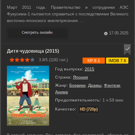
Март 2011 года. Правительство и сотрудники АЭС
Фукусима-1 пытаются справиться с последствиями Великого
восточно-японского землетрясения. ...
17.05.2025
Дитя чудовища (2015)
3.9/5 (
1192
гол.)
KP 8.1
IMDB 7.6
Год выпуска:
2015
Страна:
Япония
Жанр:
Боевики
,
Драмы
,
Фэнтези
,
Аниме
Продолжительность:
1 ч 59 мин
Качество:
HD (720p)