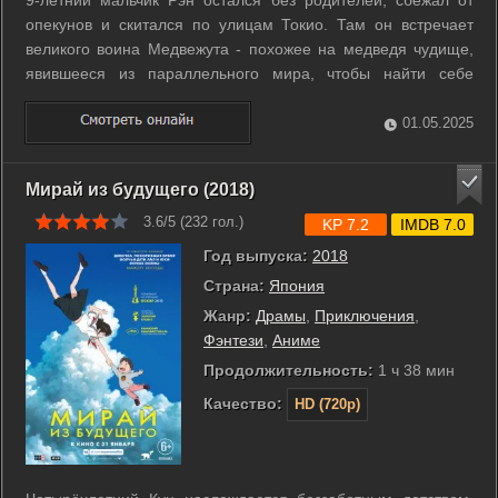
9-летний мальчик Рэн остался без родителей, сбежал от
опекунов и скитался по улицам Токио. Там он встречает
великого воина Медвежута - похожее на медведя чудище,
явившееся из параллельного мира, чтобы найти себе
ученика. Им и становится Рэн. В мире чудовищ мальчик
получает имя Девята и под началом Медвежута начинает
01.05.2025
тренировки, чтобы стать ...
Мирай из будущего (2018)
3.6/5 (
232
гол.)
KP 7.2
IMDB 7.0
Год выпуска:
2018
Страна:
Япония
Жанр:
Драмы
,
Приключения
,
Фэнтези
,
Аниме
Продолжительность:
1 ч 38 мин
Качество:
HD (720p)