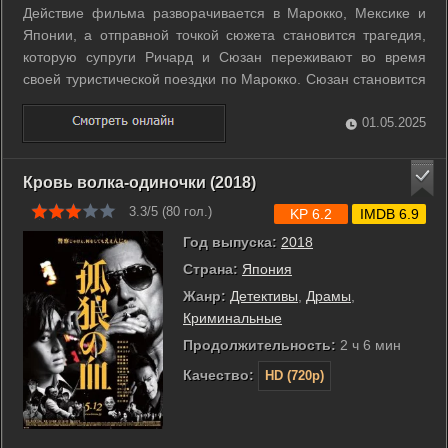
Действие фильма разворачивается в Марокко, Мексике и
Японии, а отправной точкой сюжета становится трагедия,
которую супруги Ричард и Сюзан переживают во время
своей туристической поездки по Марокко. Сюзан становится
жертвой шальной пули, выпущенной из ружья по
туристическому автобусу двумя местными мальчишками. В
01.05.2025
это же время двое детей Ричарда и ...
Кровь волка-одиночки (2018)
3.3/5 (
80
гол.)
KP 6.2
IMDB 6.9
Год выпуска:
2018
Страна:
Япония
Жанр:
Детективы
,
Драмы
,
Криминальные
Продолжительность:
2 ч 6 мин
Качество:
HD (720p)