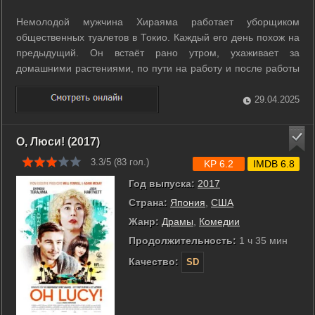
Немолодой мужчина Хираяма работает уборщиком
общественных туалетов в Токио. Каждый его день похож на
предыдущий. Он встаёт рано утром, ухаживает за
домашними растениями, по пути на работу и после работы
слушает на аудиокассетах западную рок-классику,
например, Патти Смит и Лу Рида, читает бумажные книги,
29.04.2025
фотографирует на плёночный Olympus деревья ...
О, Люси! (2017)
3.3/5 (
83
гол.)
KP 6.2
IMDB 6.8
Год выпуска:
2017
Страна:
Япония
,
США
Жанр:
Драмы
,
Комедии
Продолжительность:
1 ч 35 мин
Качество:
SD