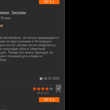
KP 8.1
иминал
,
Триллеры
50 мин
p)
ый автомобиль, но ночью превращается
ика на преступников в Петербурге.
для коллег изгоем после конфликта с
он вынужден уйти в секретный
дел. Теперь его жизнь проходит за
нного техникой для слежки и
нна ...
06.07.2026
4/5 (
2
гол.)
KP 5.4