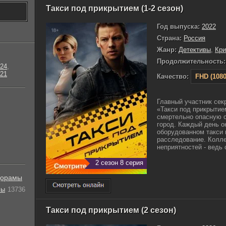
Такси под прикрытием (1-2 сезон)
Год выпуска:
2022
Страна:
Россия
Жанр:
Детективы
,
Кр
Продолжительность:
24
,
21
Качество:
FHD (1080
Главный участник сек
«Такси под прикрытие
смертельно опасную с
город. Каждый день о
оборудованном такси 
расследование. Колле
неприятностей - ведь о
2 сезон 8 серия
орамы
лы
13736
Такси под прикрытием (2 сезон)