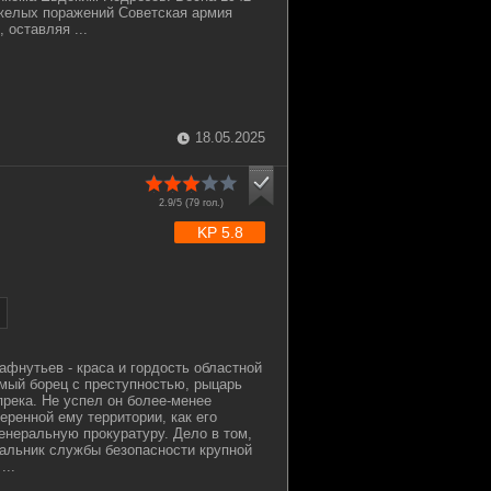
яжелых поражений Советская армия
 оставляя ...
18.05.2025
2.9/5 (
79
гол.)
KP 5.8
фнутьев - краса и гордость областной
мый борец с преступностью, рыцарь
прека. Не успел он более-менее
еренной ему территории, как его
Генеральную прокуратуру. Дело в том,
чальник службы безопасности крупной
...