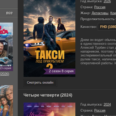
Год выпуска:
2026
Страна:
Россия
все
Жанр:
Детективы
,
Кр
Продолжительность:
Качество:
FHD (1080
Днем он водит обычн
в единственного охотн
Алексей Турбин стал 
напарником, поэтому 
экспериментальный от
рулем такси, напичка
оперативной работы. И
13 серия
2 сезон 8 серия
(2026)
Четыре четверти (2024)
Год выпуска:
2024
Страна:
Россия