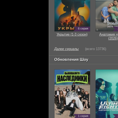
6 серия
Укрытие (1-3 сезон)
Анатомия ч
(2026)
Далее сериалы
(всего 13736)
Обновления Шоу
1 серия