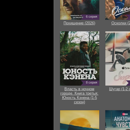
6 серия
Похищение (2026)
Осколки (
8 серия
Власть в ночном
Шугар (1-2 
городе. Книга третья:
Юность Кэнена (1-5
сезон)