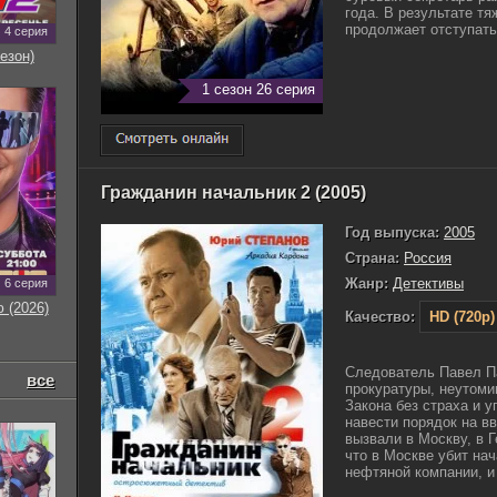
года. В результате т
продолжает отступать,
4 серия
езон)
1 сезон 26 серия
Гражданин начальник 2 (2005)
Год выпуска:
2005
Страна:
Россия
Жанр:
Детективы
6 серия
 (2026)
Качество:
HD (720p)
Следователь Павел Па
все
прокуратуры, неутоми
Закона без страха и у
навести порядок на вв
вызвали в Москву, в 
что в Москве убит на
нефтяной компании, и 