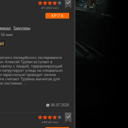
4/5 (
3312
гол.)
KP 7.6
иминал
,
Триллеры
50 мин
p)
ретного полицейского эксперимента
м» Алексей Турбин вступает в
хватку с бандой, терроризирующей
н патрулирует улицы на специально
и параллельно проводит личное
ги считают Турбина магнитом для
н постоянно ...
06.07.2026
3.9/5 (
25
гол.)