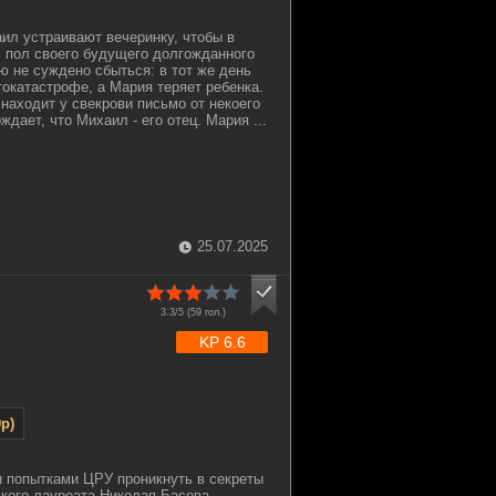
ил устраивают вечеринку, чтобы в
ь пол своего будущего долгожданного
ю не суждено сбыться: в тот же день
токатастрофе, а Мария теряет ребенка.
находит у свекрови письмо от некоего
ждает, что Михаил - его отец. Мария ...
25.07.2025
3.3/5 (
59
гол.)
KP 6.6
p)
 попытками ЦРУ проникнуть в секреты
кого лауреата Николая Басова,