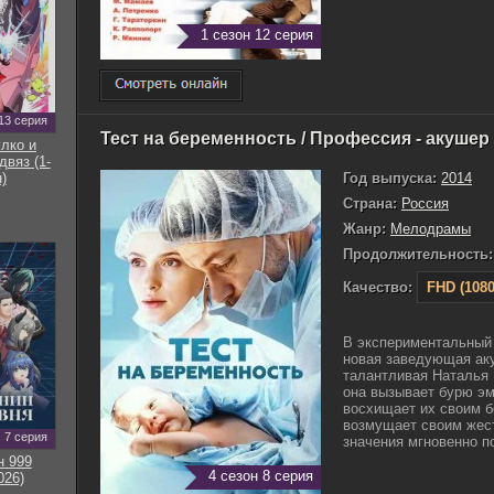
1 сезон 12 серия
13 серия
Тест на беременность / Профессия - акушер (
улко и
двяз (1-
Год выпуска:
2014
)
Страна:
Россия
Жанр:
Мелодрамы
Продолжительность:
Качество:
FHD (1080
В экспериментальный 
новая заведующая ак
талантливая Наталья 
она вызывает бурю эм
восхищает их своим 
возмущает своим жест
7 серия
значения мгновенно п
н 999
4 сезон 8 серия
026)