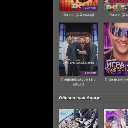
4 серия
Погоня (1-2 сезон)
Погоня (2 с
11 серия
Импровизаторы (1-5
Игра вслепую
сезон)
Обновления Аниме