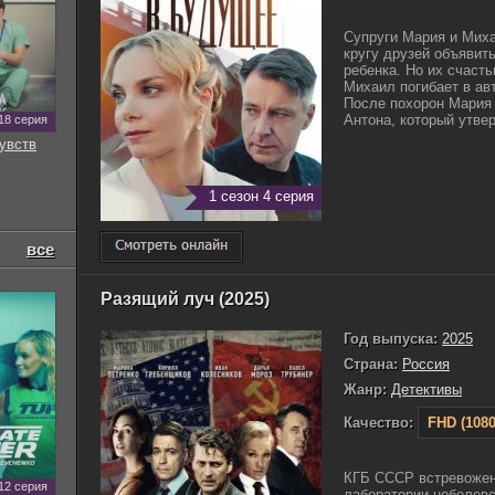
Супруги Мария и Миха
кругу друзей объявит
ребенка. Но их счасть
Михаил погибает в ав
После похорон Мария 
Антона, который утвер
18 серия
увств
1 сезон 4 серия
все
Разящий луч (2025)
Год выпуска:
2025
Страна:
Россия
Жанр:
Детективы
Качество:
FHD (1080
КГБ СССР встревожен
12 серия
лаборатории нобелевс