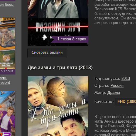
ый боец
разрабатывающей лаз
Полковник КГБ Валент
бывшего сотрудника 
спекулянтом. Он дол
американцев о деятель
1 сезон 8 серия
Две зимы и три лета (2013)
5 серия
куш.
Год выпуска:
2013
сезон)
Страна:
Россия
Жанр:
Драмы
Качество:
FHD (1080
В центре повествован
мать Анна и шестеро 
Петр и Григорий, Фед
колхоза Анфиса Мини
суровый секретарь ра