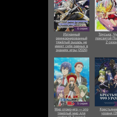
6 серия
Изгнанный
Труська, Ч
реинкарнированный
пресвятой По
тяжёлый рыцарь не
2 сезон
имеет себе равных в
знаниях игры (2026)
5 серия
Мир отомэ-игр — это
Крестьяни
тяжёлый мир для
уровня (2