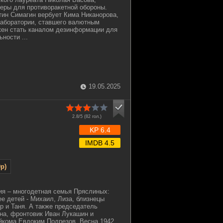
еры для противоракетной обороны.
ин Симагин вербует Кима Никанорова,
лаборатории, ставшего валютным
жен стать каналом дезинформации для
ности ...
19.05.2025
2.8/5 (
82
гол.)
KP 6.4
IMDB 4.5
p)
ия – многодетная семья Пряслиных:
ее детей - Михаил, Лиза, близнецы
ор и Таня. А также председатель
на, фронтовик Иван Лукашин и
йкома Евдоким Подрезов. Весна 1942