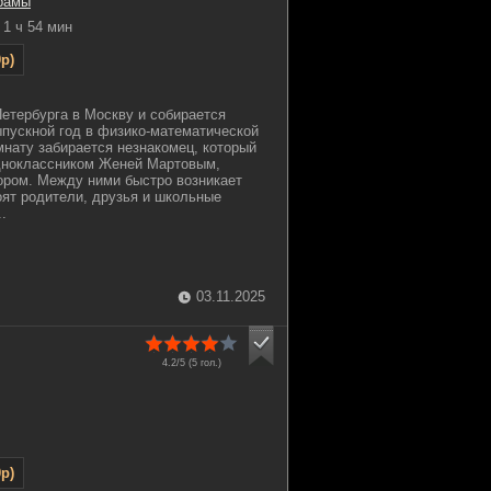
рамы
1 ч 54 мин
p)
етербурга в Москву и собирается
ыпускной год в физико-математической
мнату забирается незнакомец, который
дноклассником Женей Мартовым,
ором. Между ними быстро возникает
оят родители, друзья и школьные
.
03.11.2025
4.2/5 (
5
гол.)
p)