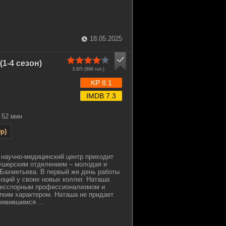
18.05.2025
1-4 сезон)
3.8/5 (
996
гол.)
KP 8.1
IMDB 7.3
52 мин
p)
научно-медицинский центр приходит
ушерским отделением – молодая и
Бахметьева. В первый же день работы
оций у своих новых коллег. Наташа
бесспорным профессионализмом и
ким характером. Наташа не придает
оявившимся ...