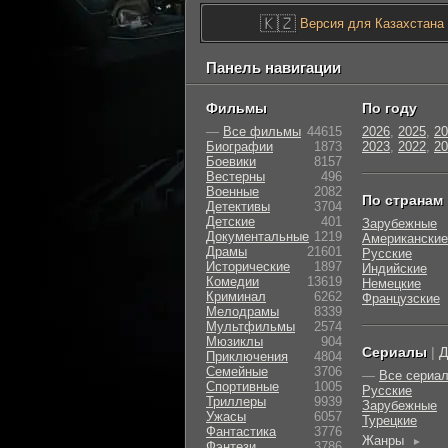
🇰🇿
Версия для Казахстана
Панель навигации
Фильмы
По году
—
Все фильмы
44615
2026
,
2025
,
20
Биографии
1873
2023
,
2022
,
20
Боевики
8157
Вестерны
496
Военные
2082
По странам
Детективы
3704
Детские
401
Зарубежные
Документальные
1219
Американские
Драмы
21601
Русские
Исторические
1897
Индийские
Комедии
13619
Немецкие
Криминал
6262
Французские
Мелодрамы
8339
Мультфильмы
2574
Мюзиклы
904
Сериалы
|
Д
Приключения
4804
Семейные
3706
—
Все сериа
Cпортивные
1005
Русские
Триллеры
9939
Зарубежные
Ужасы
6057
Турецкие
Фантастика
3776
Жанры
►
Фэнтези
3786