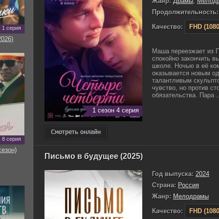
Жанр:
Драмы
,
Мелод
Продолжительность:
Качество:
FHD (1080
1 серия
2026)
Маша переезжает из П
спокойно закончить в
школе. Ночью в её ко
оказывается новым о
талантливым скульпт
чувство, но против ст
обязательства. Пара ..
1 сезон 4 серия
8 серия
сезон)
Письмо в будущее (2025)
Год выпуска:
2024
Страна:
Россия
Жанр:
Мелодрамы
Качество:
FHD (1080