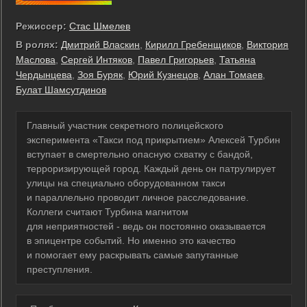
Режиссер:
Стас Шмелев
В ролях:
Дмитрий Власкин
,
Кирилл Гребенщиков
,
Виктория
Маслова
,
Сергей Интяков
,
Павел Григорьев
,
Татьяна
Чердынцева
,
Зоя Буряк
,
Юрий Кузнецов
,
Алан Томаев
,
Булат Шамсутдинов
Главный участник секретного полицейского
эксперимента «Такси под прикрытием» Алексей Турбин
вступает в смертельно опасную схватку с бандой,
терроризирующей город. Каждый день он патрулирует
улицы на специально оборудованном такси
и параллельно проводит личное расследование.
Коллеги считают Турбина магнитом
для неприятностей - ведь он постоянно оказывается
в эпицентре событий. Но именно это качество
и помогает ему раскрывать самые запутанные
преступления.