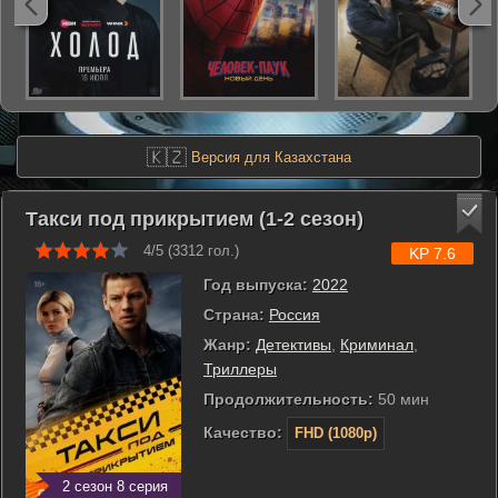
🇰🇿
Версия для Казахстана
Такси под прикрытием (1-2 сезон)
4/5 (
3312
гол.)
KP 7.6
Год выпуска:
2022
Страна:
Россия
Жанр:
Детективы
,
Криминал
,
Триллеры
Продолжительность:
50 мин
Качество:
FHD (1080p)
2 сезон 8 серия