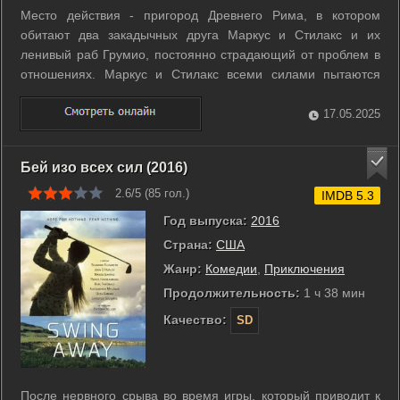
Место действия - пригород Древнего Рима, в котором
обитают два закадычных друга Маркус и Стилакс и их
ленивый раб Грумио, постоянно страдающий от проблем в
отношениях. Маркус и Стилакс всеми силами пытаются
подняться вверх по социальной лестнице, при этом не
забывая как следует веселиться, не смотря на козни
17.05.2025
беспощадного босса. ...
Бей изо всех сил (2016)
2.6/5 (
85
гол.)
IMDB 5.3
Год выпуска:
2016
Страна:
США
Жанр:
Комедии
,
Приключения
Продолжительность:
1 ч 38 мин
Качество:
SD
После нервного срыва во время игры, который приводит к