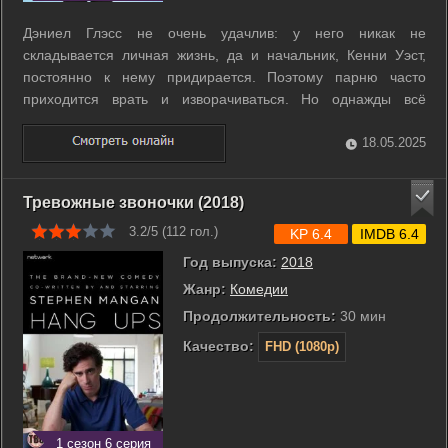
Дэниел Глэсс не очень удачлив: у него никак не
складывается личная жизнь, да и начальник, Кенни Уэст,
постоянно к нему придирается. Поэтому парню часто
приходится врать и изворачиваться. Но однажды всё
меняется: доктор Йен Гленнис сообщает молодому
человеку, что у него рак. Узнав о страшном диагнозе,
18.05.2025
окружающие меняют своё отношение к Дэниелу. ...
Тревожные звоночки (2018)
3.2/5 (
112
гол.)
KP 6.4
IMDB 6.4
Год выпуска:
2018
Жанр:
Комедии
Продолжительность:
30 мин
Качество:
FHD (1080p)
1 сезон 6 серия