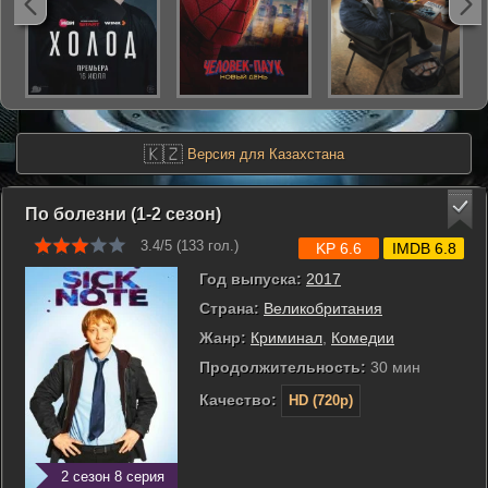
🇰🇿
Версия для Казахстана
По болезни (1-2 сезон)
3.4/5 (
133
гол.)
KP 6.6
IMDB 6.8
Год выпуска:
2017
Страна:
Великобритания
Жанр:
Криминал
,
Комедии
Продолжительность:
30 мин
Качество:
HD (720p)
2 сезон 8 серия