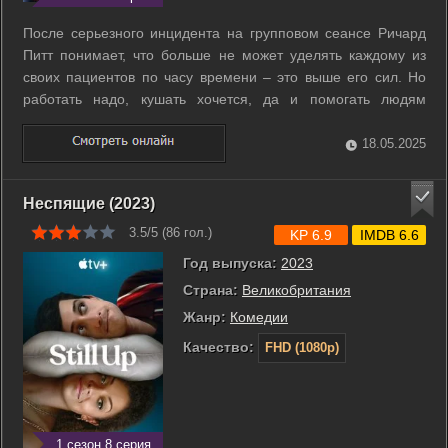
После серьезного инцидента на групповом сеансе Ричард
Питт понимает, что больше не может уделять каждому из
своих пациентов по часу времени – это выше его сил. Но
работать надо, кушать хочется, да и помогать людям
хочется не меньше, и потому Питт разрабатывает
абсолютно новый формат психотерапии – короткие онлайн-
18.05.2025
беседы по вебке. И с изумлением ...
Неспящие (2023)
3.5/5 (
86
гол.)
KP 6.9
IMDB 6.6
Год выпуска:
2023
Страна:
Великобритания
Жанр:
Комедии
Качество:
FHD (1080p)
1 сезон 8 серия