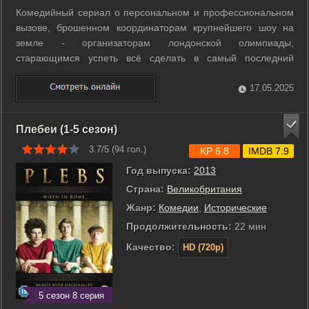
Комедийный сериал о персональном и профессиональном
вызове, брошенном координаторам крупнейшего шоу на
земле - организаторам лондонской олимпиады,
старающимся успеть всё сделать в самый последний
момент. ...
17.05.2025
Плебеи (1-5 сезон)
3.7/5 (
94
гол.)
KP 6.8
IMDB 7.9
Год выпуска:
2013
Страна:
Великобритания
Жанр:
Комедии
,
Исторические
Продолжительность:
22 мин
Качество:
HD (720p)
5 сезон 8 серия