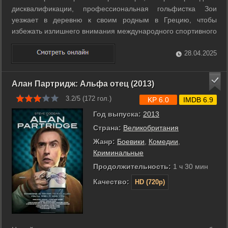
дисквалификации, профессиональная гольфистка Зои
уезжает в деревню к своим родным в Грецию, чтобы
избежать излишнего внимания международного спортивного
мира. В деревне Зои встречает десятилетнюю девочку,
которая мечтает стать известной гольфисткой, и даёт ей
28.04.2025
уроки игры. Зои снова открывает ...
Алан Партридж: Альфа отец (2013)
3.2/5 (
172
гол.)
KP 6.0
IMDB 6.9
Год выпуска:
2013
Страна:
Великобритания
Жанр:
Боевики
,
Комедии
,
Криминальные
Продолжительность:
1 ч 30 мин
Качество:
HD (720p)