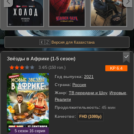
🇰🇿
Версия для Казахстана
Звёзды в Африке (1-5 сезон)
3.4/5 (
150
гол.)
KP 6.4
Год выпуска:
2021
Страна:
Россия
Жанр:
ТВ передачи и Шоу
,
Игровые
,
Реалити
Продолжительность:
45 мин
Качество:
FHD (1080p)
5 сезон 16 серия