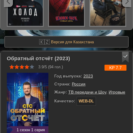
🇰🇿
Версия для Казахстана
Обратный отсчёт (2023)
3.9/5 (
94
гол.)
KP 7.7
Год выпуска:
2023
Страна:
Россия
Жанр:
ТВ передачи и Шоу
,
Игровые
Качество:
WEB-DL
1 сезон 1 серия