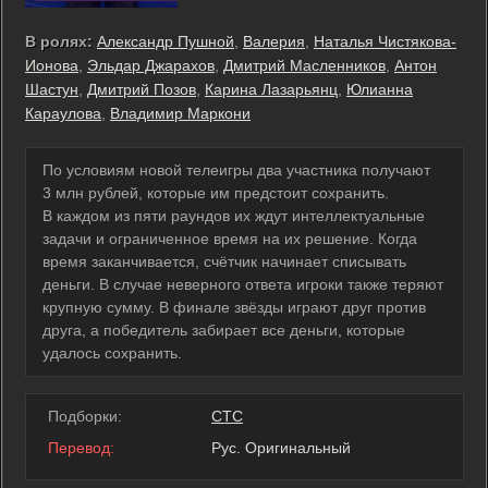
В ролях:
Александр Пушной
,
Валерия
,
Наталья Чистякова-
Ионова
,
Эльдар Джарахов
,
Дмитрий Масленников
,
Антон
Шастун
,
Дмитрий Позов
,
Карина Лазарьянц
,
Юлианна
Караулова
,
Владимир Маркони
По условиям новой телеигры два участника получают
3 млн рублей, которые им предстоит сохранить.
В каждом из пяти раундов их ждут интеллектуальные
задачи и ограниченное время на их решение. Когда
время заканчивается, счётчик начинает списывать
деньги. В случае неверного ответа игроки также теряют
крупную сумму. В финале звёзды играют друг против
друга, а победитель забирает все деньги, которые
удалось сохранить.
Подборки:
СТС
Перевод:
Рус. Оригинальный