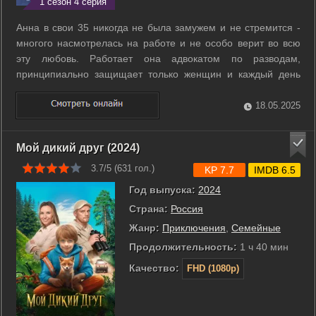
1 сезон 4 серия
Анна в свои 35 никогда не была замужем и не стремится -
многого насмотрелась на работе и не особо верит во всю
эту любовь. Работает она адвокатом по разводам,
принципиально защищает только женщин и каждый день
наблюдает, как гнусно ведут себя их бывшие мужья. Однако
вскоре ей приходится усомниться в своих убеждениях. К
18.05.2025
Анне обращается девушка, ...
Мой дикий друг (2024)
3.7/5 (
631
гол.)
KP 7.7
IMDB 6.5
Год выпуска:
2024
Страна:
Россия
Жанр:
Приключения
,
Семейные
Продолжительность:
1 ч 40 мин
Качество:
FHD (1080p)