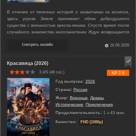
В отличие от типичных историй о захватчиках из космоса,
здесь угроза Земле принимает облик добродушного
существа с внешностью кресла-мешка. Спустя время после
случайного знакомства инопланетянин Ждун возвращается
на планету с тревожной вестью. Его сородичи готовят
вторжение, и только Никита может помочь предотвратить
16.06.2026
грядущую катастрофу. Пока ...
Красавица (2026)
3.4/5 (
48
гол.)
KP 7.8
Год выпуска:
2026
Страна:
Россия
Жанр:
Военные
,
Драмы
,
Исторические
,
Приключения
Продолжительность:
1 ч 43 мин
Качество:
FHD (1080p)