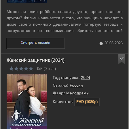
Может ли один ребёнок спасти другого, просто став его
другом? Фильм начинается с того, что женщина находит в
доме своего пожилого деда-писателя потёртую тетрадь и
погружается в его воспоминания. Зритель вместе с ней
переносится в послевоенное время, где мальчик Коля с
рождения прикован к постели — он не может ходить, и
20.03.2026
сверстники жестоко над ним ...
Женский защитник (2024)
0/5 (
0
гол.)
Год выпуска:
2024
Страна:
Россия
Жанр:
Мелодрамы
Качество:
FHD (1080p)