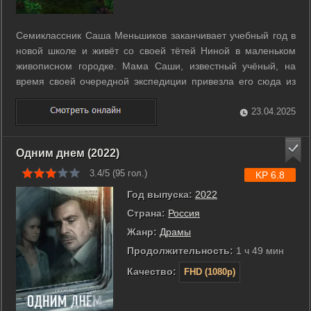
Семиклассник Саша Меньшиков заканчивает учебный год в
новой школе и живёт со своей тётей Ниной в маленьком
живописном городке. Мама Саши, известный учёный, на
время своей очередной экспедиции привезла его сюда из
Москвы. С одноклассниками у Саши не заладилось, после
школы он часто в одиночестве гуляет на природе. Однажды
23.04.2025
в лесу Саша находит ...
Одним днем (2022)
3.4/5 (
95
гол.)
KP 6.8
Год выпуска:
2022
Страна:
Россия
Жанр:
Драмы
Продолжительность:
1 ч 49 мин
Качество:
FHD (1080p)