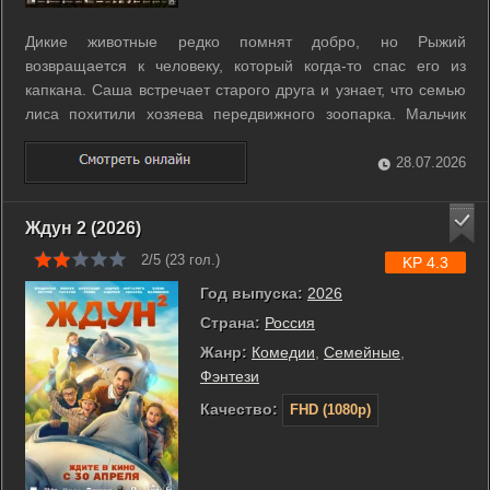
Дикие животные редко помнят добро, но Рыжий
возвращается к человеку, который когда-то спас его из
капкана. Саша встречает старого друга и узнает, что семью
лиса похитили хозяева передвижного зоопарка. Мальчик
решает вернуть зверей в родной лес и отправляется в
опасную дорогу. Взрослые не верят его словам, поэтому
28.07.2026
ребенок берет ответственность на ...
Ждун 2 (2026)
2/5 (
23
гол.)
KP 4.3
Год выпуска:
2026
Страна:
Россия
Жанр:
Комедии
,
Семейные
,
Фэнтези
Качество:
FHD (1080p)