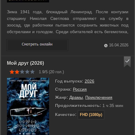
Зима 1941 года, блокадный Ленинград. После контузии
старшину Николая Светлова отправляют на службу в
зоосад, где работники пытаются сохранить животных под
обстрелами и голодом. Среди обитателей есть бегемотиха,
которой каждый день нужны вода и еда, и достать это почти
невозможно. Николай вместе с сотрудниками зоосада
16.04.2026
таскает воду, ищет корм и ...
Мой друг (2026)
1.9/5 (
20
гол.)
Год выпуска:
2026
Страна:
Россия
Жанр:
Драмы
,
Приключения
Продолжительность:
1 ч 35 мин
Качество:
FHD (1080p)