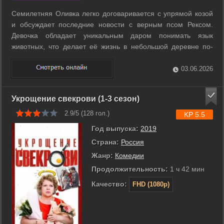
Семилетняя Оливка легко договаривается с упрямой козой
и обсуждает последние новости с верным псом Рексом.
Девочка обладает уникальным даром понимать язык
животных, что делает её жизнь в небольшой деревне по-
настоящему сказочной. Рядом всегда находится преданный
друг Игорек, готовый поддержать любую авантюру в лесу
03.06.2026
или на школьном дворе. Тихая ...
Укрощение свекрови (1-3 сезон)
2.9/5 (
128
гол.)
KP 5.5
Год выпуска:
2019
Страна:
Россия
Жанр:
Комедии
Продолжительность:
1 ч 42 мин
Качество:
FHD (1080p)