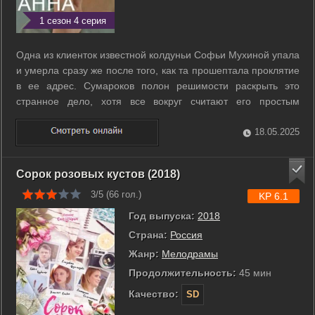
1 сезон 4 серия
Одна из клиенток известной колдуньи Софьи Мухиной упала
и умерла сразу же после того, как та прошептала проклятие
в ее адрес. Сумароков полон решимости раскрыть это
странное дело, хотя все вокруг считают его простым
совпадением. ...
18.05.2025
Сорок розовых кустов (2018)
3/5 (
66
гол.)
KP 6.1
Год выпуска:
2018
Страна:
Россия
Жанр:
Мелодрамы
Продолжительность:
45 мин
Качество:
SD