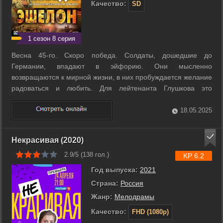
Качество:
SD
1 сезон 8 серия
Весна 45-го. Скоро победа. Солдаты, дошедшие до
Германии, впадают в эйфорию. Они мысленно
возвращаются к мирной жизни, в них пробуждается желание
радоваться и любить. Для лейтенанта Глушкова это
желание воплощается в романе с немецкой девушкой
Эрной... ...
18.05.2025
Некрасивая (2020)
2.9/5 (
138
гол.)
KP 6.2
Год выпуска:
2021
Страна:
Россия
Жанр:
Мелодрамы
Качество:
FHD (1080p)