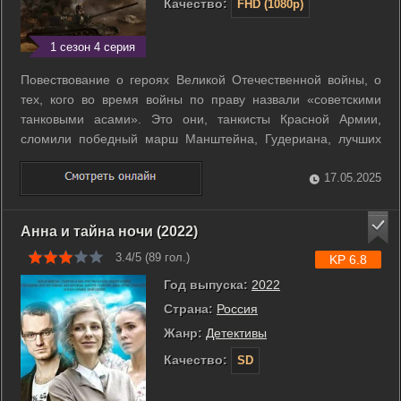
Качество:
FHD (1080p)
1 сезон 4 серия
Повествование о героях Великой Отечественной войны, о
тех, кого во время войны по праву назвали «советскими
танковыми асами». Это они, танкисты Красной Армии,
сломили победный марш Манштейна, Гудериана, лучших
стратегов вермахта. В фильме использованы исторические
факты из мемуаров советских танкистов, из биографии
17.05.2025
подполковника Советской армии ...
Анна и тайна ночи (2022)
3.4/5 (
89
гол.)
KP 6.8
Год выпуска:
2022
Страна:
Россия
Жанр:
Детективы
Качество:
SD