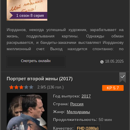
1 сезон 8 серия
Иорданов, некогда успешный художник, зарабатывает на
жизнь, подделывания картины. Однажды обман
раскрывается, и бандиты-заказчики выставляют Иорданову
миллионный счет. Выход находится спонтанно: по
телевизору герой видит девушку Наташу, которая
разыскивает своего отца, внешне очень похожего на него, к
18.05.2025
тому же его тезку. Иорданов решает поехать к ...
Портрет второй жены (2017)
2.9/5 (
136
гол.)
KP 5.7
Год выпуска:
2017
Страна:
Россия
Жанр:
Мелодрамы
Продолжительность:
50 мин
Качество:
FHD (1080p)