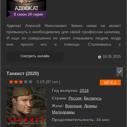
8 сезон 24 серия
Адвокат Алексей Николаевич Зимин никак не может
привыкнуть к необходимому для своей профессии цинизму.
И еще он совершенно не умеет отказывать людям, когда
они просят его о помощи. Сталкиваясь с
несправедливостью, Зимин забывает о выгоде, о
благоразумии, даже о любимой дочери и принимает личное
18.05.2025
участие в судьбе каждого подзащитного... ...
Танкист (2020)
3.1/5 (
87
гол.)
KP 6.1
Год выпуска:
2016
Страна:
Россия
,
Беларусь
Жанр:
Военные
,
Драмы
,
Мелодрамы
Продолжительность:
44 мин