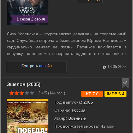
1 сезон 2 серия
Лиза Успенская – «тургеневская девушка» на современный
лад. Случайная встреча с бизнесменом Юрием Ратниковым
кардинально меняет ее жизнь. Ратников влюбляется в
девушку, но не может совершить подлость по отношению к
жене, с которой прожил больше 20 лет. Возникает любовный
не треугольник даже, а квадрат, так как в Лизу влюбляется
18.05.2025
Сергей, друг ...
Эшелон (2005)
3.4/5 (
144
гол.)
KP 7.0
IMDB 6.4
Год выпуска:
2005
Страна:
Россия
Жанр:
Военные
Продолжительность:
42 мин