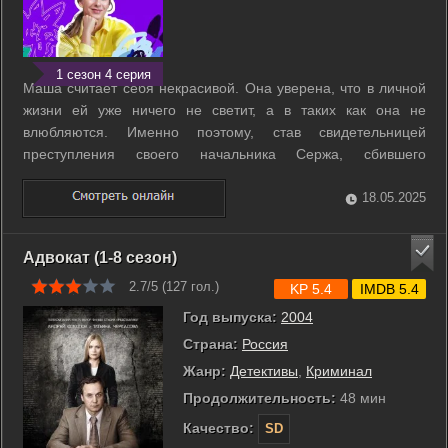
1 сезон 4 серия
Маша считает себя некрасивой. Она уверена, что в личной
жизни ей уже ничего не светит, а в таких как она не
влюбляются. Именно поэтому, став свидетельницей
преступления своего начальника Сержа, сбившего
пешехода, она решается на шантаж. Маша готова помочь
ему избежать наказания, если он пообещает на ней
18.05.2025
жениться. Но события начинают развиваться не ...
Адвокат (1-8 сезон)
2.7/5 (
127
гол.)
KP 5.4
IMDB 5.4
Год выпуска:
2004
Страна:
Россия
Жанр:
Детективы
,
Криминал
Продолжительность:
48 мин
Качество:
SD