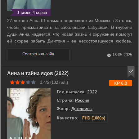
1 сезон 4 серия
27-летняя Анна Штольман переезжает из Москвы в Затонск,
чтобы присматривать за заболевшей бабушкой. В глубине
души Анна надеется, что новая жизнь и окружение помогут
ей скорее забыть Дмитрия - ее несостоявшуюся любовь.
Внезапное жестокое убийство потрясает город. На
собственной свадьбе убит жених. Его невесту в городе зовут
18.05.2025
Черной вдовой: все ее ...
Анна и тайна ядов (2022)
3.4/5 (
102
гол.)
KP 6.8
Год выпуска:
2022
Страна:
Россия
Жанр:
Детективы
Качество:
FHD (1080p)