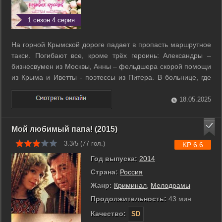
1 сезон 4 серия
На горной Крымской дороге падает в пропасть маршрутное
такси. Погибают все, кроме трёх героинь: Александры –
бизнесвумен из Москвы, Анны – фельдшера скорой помощи
из Крыма и Иветты - поэтессы из Питера. В больнице, где
женщины проводят ночь, они знакомятся, и каждая
рассказывает о своей жизни. Эта история про то, что ничего
18.05.2025
случайного в жизни не ...
Мой любимый папа! (2015)
3.3/5 (
77
гол.)
KP 6.6
Год выпуска:
2014
Страна:
Россия
Жанр:
Криминал
,
Мелодрамы
Продолжительность:
43 мин
Качество:
SD