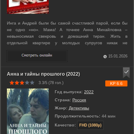
Инга и Андрей были бы самой счастливой парой, если бы
не одно «но». Мама! А точнее Анна Михайловна –
невыносимая свекровь и домашний тиран. Жить в
отдельной квартире у молодых супругов никак не
получается – мама требует бесконечного внимания и
заботы. А поскольку у мамы больное сердце, Андрей
15.01.2026
потакает всем ее капризам. И конечно, невестку «мама» ...
Анна и тайны прошлого (2022)
3.3/5 (
78
гол.)
KP 6.6
Год выпуска:
2022
Страна:
Россия
Жанр:
Детективы
Продолжительность:
44 мин
Качество:
FHD (1080p)