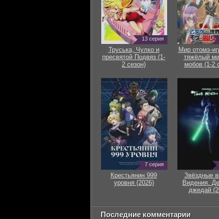
13 серия
Труська, Чулко и
Мир отомэ-иг
пресвятой Подвяз (1-
тяжёлый ми
2 сезон)
мобов (1-2 
7 серия
Крестьянин 999
Звёздные в
уровня (2026)
Видения. Д
джедай (2
Последние комментарии