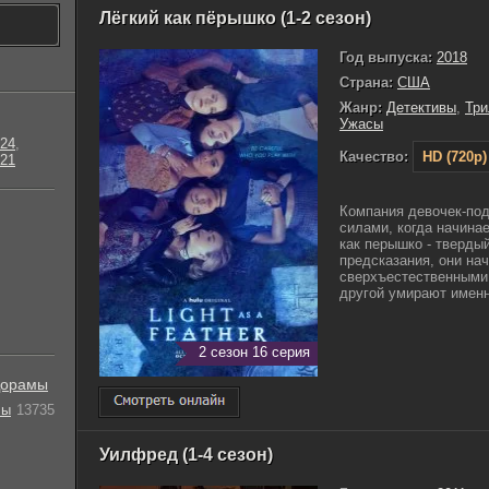
Лёгкий как пёрышко (1-2 сезон)
Год выпуска:
2018
Страна:
США
Жанр:
Детективы
,
Тр
Ужасы
24
,
Качество:
HD (720p)
21
Компания девочек-под
силами, когда начинае
как перышко - тверды
предсказания, они на
сверхъестественными 
другой умирают именно
2 сезон 16 серия
орамы
лы
13735
Уилфред (1-4 сезон)