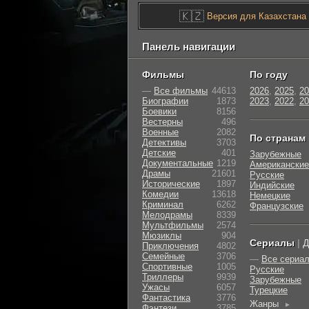
🇰🇿
Версия для Казахстана
Панель навигации
Фильмы
По году
—
Все фильмы
44613
2026
,
2025
,
20
Биографии
1873
2023
,
2022
,
20
Боевики
8156
Вестерны
496
Военные
2082
По странам
Детективы
3703
Детские
401
Зарубежные
Документальные
1219
Американские
Драмы
21601
Русские
Исторические
1897
Индийские
Комедии
13618
Немецкие
Криминал
6262
Французские
Мелодрамы
8339
Мультфильмы
2574
Мюзиклы
904
Сериалы
|
Д
Приключения
4802
Семейные
3706
—
Все сериа
Cпортивные
1005
Русские
Триллеры
9939
Зарубежные
Ужасы
6057
Турецкие
Фантастика
3776
Жанры
►
Фэнтези
3785