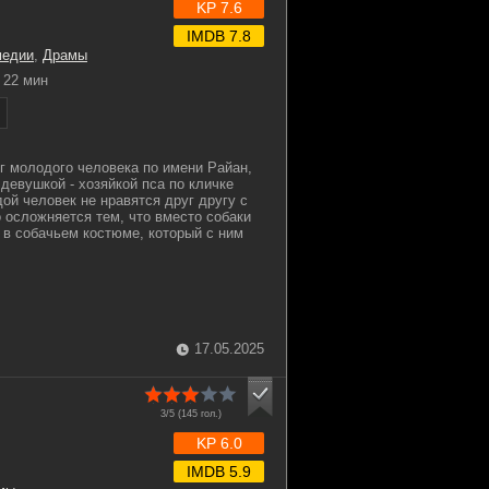
KP 7.6
IMDB 7.8
медии
,
Драмы
22 мин
г молодого человека по имени Райан,
девушкой - хозяйкой пса по кличке
ой человек не нравятся друг другу с
о осложняется тем, что вместо собаки
 в собачьем костюме, который с ним
17.05.2025
3/5 (
145
гол.)
KP 6.0
IMDB 5.9