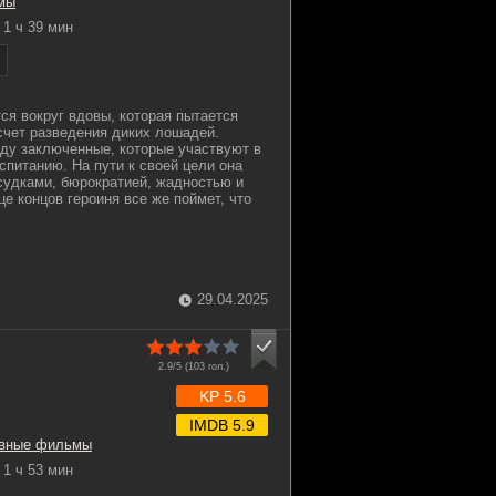
мы
1 ч 39 мин
ся вокруг вдовы, которая пытается
 счет разведения диких лошадей.
уду заключенные, которые участвуют в
спитанию. На пути к своей цели она
судками, бюрократией, жадностью и
е концов героиня все же поймет, что
29.04.2025
2.9/5 (
103
гол.)
KP 5.6
IMDB 5.9
ивные фильмы
1 ч 53 мин