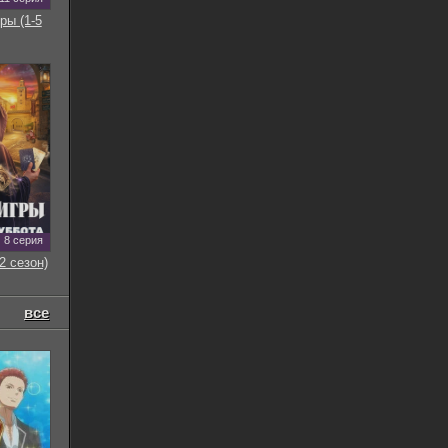
ры (1-5
8 серия
2 сезон)
все