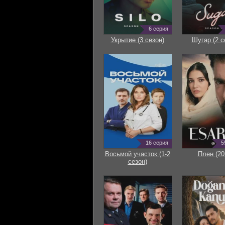
6 серия
Укрытие (3 сезон)
Шугар (2 с
16 серия
5
Восьмой участок (1-2
Плен (20
сезон)