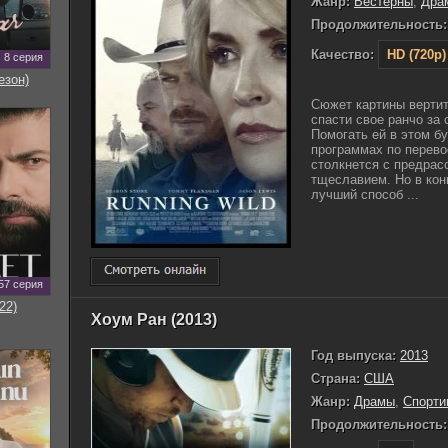
Жанр:
Вестерны
,
Дра
Продолжительность:
Качество:
HD (720p)
8 серия
езон)
Сюжет картины вертит
спасти свое ранчо за
Помогать ей в этом б
программах по перево
столкнется с предрас
тщеславием. Но в конц
лучший способ ...
57 серия
22)
Хоум Ран (2013)
Год выпуска:
2013
Страна:
США
Жанр:
Драмы
,
Спорт
Продолжительность: