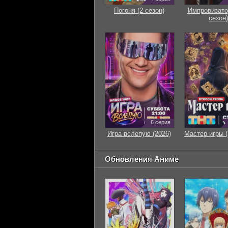
Погоня (2 сезон)
Импровизато
сезон)
6 серия
Игра вслепую (2026)
Мастер игры (
Обновления Аниме