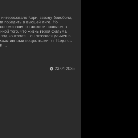
о интересовало Кори, звезду бейсбола,
и победить в высшей лиге. Но
воспоминания о тяжелом прошлом в
чиной того, что жизнь героя фильма
под контроля – он оказался уличен в
хоактивными веществами. r r Надеясь
 ...
23.04.2025