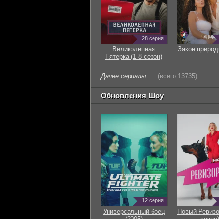
28 серия
Великолепная
Закон природ
Пятерка (1-8 сезон)
Далее сериалы
(всего 13735)
Обновления Шоу
12 серия
Универсальный боец
Новый Ревизо
(2005)
сезон)