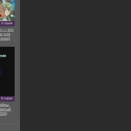
5 серия
р — это
р для
сезон)
8 серия
ойны:
евятый
026)