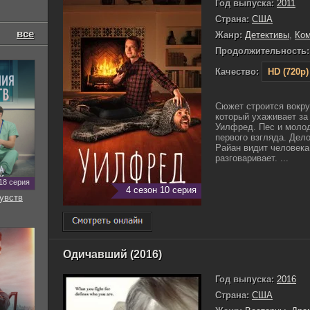
Год выпуска:
2011
Страна:
США
все
Жанр:
Детективы
,
Ко
Продолжительность:
Качество:
HD (720p)
Сюжет строится вокру
который ухаживает за 
Уилфред. Пес и молод
первого взгляда. Дел
Райан видит человека
разговаривает. ...
18 серия
4 сезон 10 серия
увств
Одичавший (2016)
Год выпуска:
2016
Страна:
США