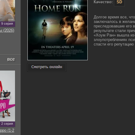
Качество:
SD
Долгое время все, чт
заключалось в желани
9 серия
преследовавшие его 
ы (2026)
результате стали при
«Хоум Ран» вышла из-
злоупотреблениях пси
спасти его репутацию и
все
2 серия
рро (1-2