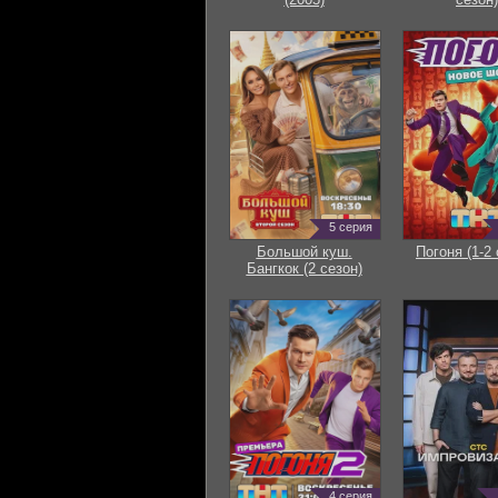
5 серия
Большой куш.
Погоня (1-2 
Бангкок (2 сезон)
4 серия