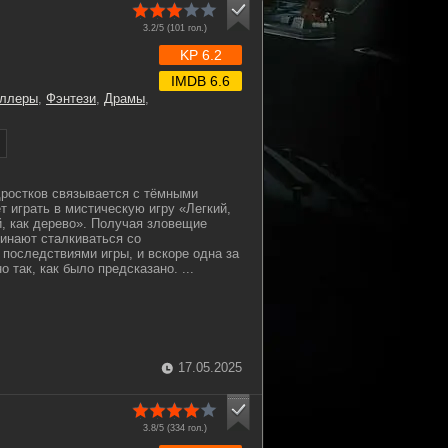
3.2/5 (
101
гол.)
KP 6.2
IMDB 6.6
иллеры
,
Фэнтези
,
Драмы
,
ростков связывается с тёмными
т играть в мистическую игру «Легкий,
й, как дерево». Получая зловещие
чинают сталкиваться со
последствиями игры, и вскоре одна за
 так, как было предсказано. ...
17.05.2025
3.8/5 (
334
гол.)