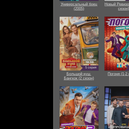
Универсальный боец
Новый Ревизо
(2005)
сезон)
5 серия
Большой куш.
Погоня (1-2 
Бангкок (2 сезон)