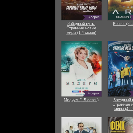
3 серия
Звёздный путь:
Ковчег (3 с
Странные новые
миры (1-4 сезон)
4 серия
Медиум (1-5 сезон)
Звездный 
Странные 
миры (4 с