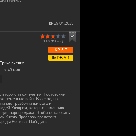
ей Гулей, ...
29.04.2025
2.7/5 (
133
гол.)
KP 5.7
IMDB 5.1
Приключения
1 ч 43 мин
о второго тысячелетия. Ростовские
жплеменных войн. В лесах, по
йничают разбойничьи ватаги.
людей Хазарам, которые сплавляют
и для перепродажи. Чтобы остановить
му Князю Ярославу предстоит
ароды Ростова. Победить ...