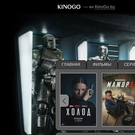
— ex
KinoGo.by
ГЛАВНАЯ
ФИЛЬМЫ
СЕР