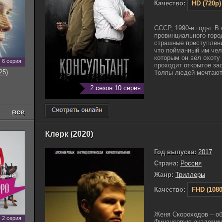
Качество:
HD (720p)
СССР, 1990-е годы. В
провинциального горо
страшные преступлени
что пойманный им чел
которым он вёл охоту
6 серия
проходит открытое за
25)
Толпы людей мечтают 
2 сезон 10 серия
все
Клерк (2020)
Год выпуска:
2017
Страна:
Россия
Жанр:
Триллеры
Качество:
FHD (1080
Женя Скороходов – об
2 серия
Финансовую академию,