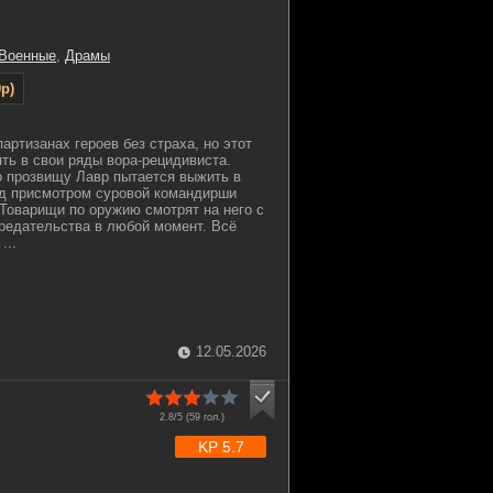
Военные
,
Драмы
p)
артизанах героев без страха, но этот
ть в свои ряды вора-рецидивиста.
 прозвищу Лавр пытается выжить в
од присмотром суровой командирши
 Товарищи по оружию смотрят на него с
редательства в любой момент. Всё
...
12.05.2026
2.8/5 (
59
гол.)
KP 5.7