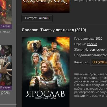
неприступной красавиц
5 серия
Ярослав. Тысячу лет назад (2010)
оспехах
Год выпуска:
2010
Страна:
Россия
Жанр:
Исторические
,
Продолжительность:
Качество:
HD (720p)
Киевская Русь, начал
земли полыхают от ме
дорогам и рекам хозя
Разбойники продают 
18 серия
рабов в низовья Волг
работорговлю молодо
 (2026)
объединить земли и н