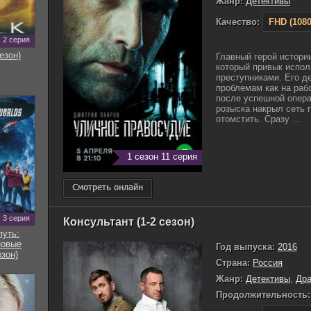
Жанр:
Детективы
Качество:
FHD (1080
2 серия
езон)
Главный герой истории
который привык испол
преступниками. Его д
проблемам как на раб
после успешной опера
розыска накрыл сеть 
отомстить. Сразу ...
1 сезон 11 серия
3 серия
Консультант (1-2 сезон)
путь:
новые
Год выпуска:
2016
езон)
Страна:
Россия
Жанр:
Детективы
,
Др
Продолжительность: