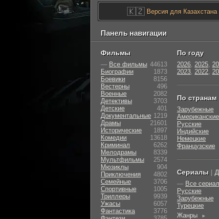
🇰🇿
Версия для Казахстана
Панель навигации
Фильмы
По году
—
Все фильмы
44613
2026
,
2025
,
20
Биографии
1873
2023
,
2022
,
20
Боевики
8156
Вестерны
496
Военные
2082
По странам
Детективы
3703
Детские
401
Зарубежные
Документальные
1219
Американские
Драмы
21601
Русские
Исторические
1897
Индийские
Комедии
13618
Немецкие
Криминал
6262
Французские
Мелодрамы
8339
Мультфильмы
2574
Мюзиклы
904
Сериалы
|
Д
Приключения
4802
Семейные
3706
—
Все сериа
Cпортивные
1005
Русские
Триллеры
9939
Зарубежные
Ужасы
6057
Турецкие
Фантастика
3776
Жанры
►
Фэнтези
3785