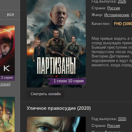
Год выпуска:
2026
Страна:
Россия
все
Жанр:
Исторические
,
Качество:
FHD (1080
Мир привык видеть в п
отряд вынужден приня
Бывший преступник по
белорусских лесах п
Виктории Дегтяренко.
подозрением и ждут п
меняется, когда отряд 
2 серия
1 сезон 10 серия
сезон)
Уличное правосудие (2020)
Год выпуска:
2020
Страна:
Россия