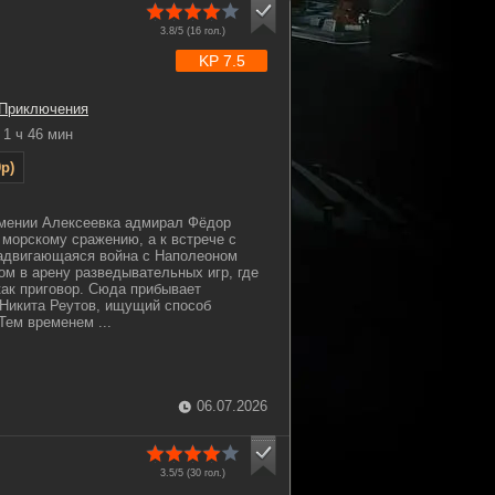
3.8/5 (
16
гол.)
KP 7.5
Приключения
1 ч 46 мин
p)
имении Алексеевка адмирал Фёдор
 морскому сражению, а к встрече с
адвигающаяся война с Наполеоном
м в арену разведывательных игр, где
как приговор. Сюда прибывает
Никита Реутов, ищущий способ
Тем временем ...
06.07.2026
3.5/5 (
30
гол.)