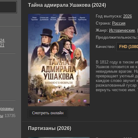
Тайна адмирала Ушакова (2024)
Год выпуска:
2026
Страна:
Россия
Жанр:
Исторические
,
Продолжительность:
24
,
21
Качество:
FHD (1080
В 1812 году в тихом 
Ушаков готовится не к
невидимым врагом. Н
превращает уютный до
каждое слово звучит 
разжалованный гусар 
вернуть честное имя. 
орамы
лы
13735
Партизаны (2026)