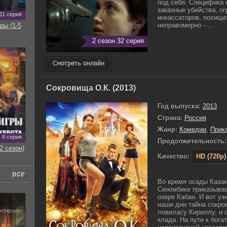
под себя. Специфика е
заказные убийства, ог
11 серия
инкассаторов, похище
неправомерно - ...
ры (1-5
2 сезон 32 серия
Сокровища О.К. (2013)
Год выпуска:
2013
Страна:
Россия
Жанр:
Комедии
,
Прик
8 серия
Продолжительность:
2 сезон)
Качество:
HD (720p)
все
Во время осады Каза
Сююмбике приказывает
озере Кабан. И вот у
наши дни тайна сокро
ловеласу Кириллу, и 
клада. На пути к бога