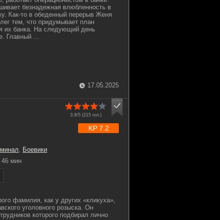
шивает безнадежная влюбленность в
ку. Как-то в обеденный перерыв Женя
ллег тем, что придумывает план
я их банка. На следующий день
. Главный ...
17.05.2025
3.9/5 (
215
гол.)
KP 7.2
иминал
,
Боевики
46 мин
рого фамилия, как у других «кликуха»,
авского уголовного розыска. Он
отрудников которого подбирал лично