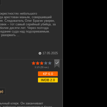
 окрестностях небольшого
да арестован маньяк, совершивший
я. Следователь Олег Брагин уверен,
овек – тот самый серийный убийца, за
 более десяти лет. Через полгода
седание суда над подозреваемым.
разорвать ...
17.05.2025
3.1/5 (
55
гол.)
KP 6.0
IMDB 2.0
p)
ычный клерк. Он заканчивает
 работает операционистом в банке.