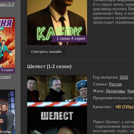
рро (1-2
Его серую жизнь скра
красавицу-коллегу Ви
развлекает Вику и ко
идеального ограблени
происходит ограбление
1 сезон 4 серия
Шелест (1-2 сезон)
4 серия
сезон)
Год выпуска:
2016
Страна:
Россия
Жанр:
Детективы
,
Кр
Продолжительность:
Качество:
HD (720p)
Павел Шелест, у кото
- подполковник яросл
возглавляет отдел, с