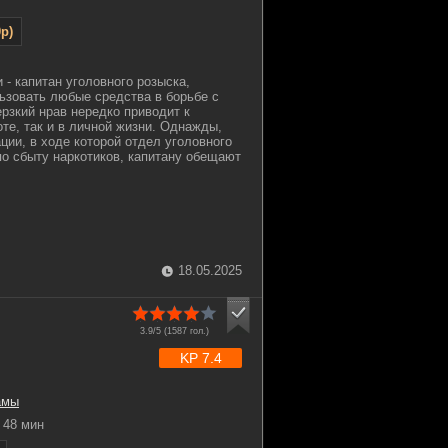
p)
 - капитан уголовного розыска,
ьзовать любые средства в борьбе с
ерзкий нрав нередко приводит к
оте, так и в личной жизни. Однажды,
ции, в ходе которой отдел уголовного
по сбыту наркотиков, капитану обещают
18.05.2025
3.9/5 (
1587
гол.)
KP 7.4
амы
48 мин