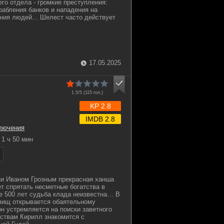
го отдела - громкие преступления:
рабления банков и нападения на
ния людей... Шелест часто действует
17.05.2025
1.5/5 (
115
гол.)
KP 2.8
IMDB 2.8
лючения
1 ч 50 мин
ни Иваном Грозным прекрасная ханша
 спрятать несметные богатства в
же 500 лет судьба клада неизвестна… В
вищ открывается обаятельному
он устремляется на поиски заветного
тствам Кирилл знакомится с