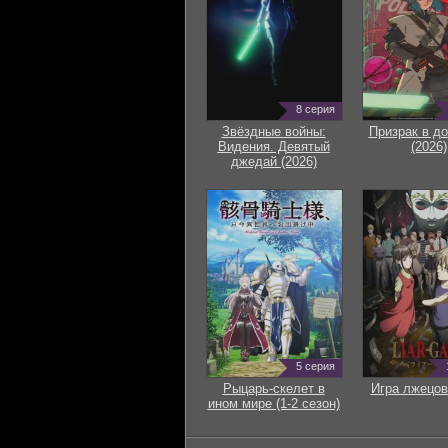
8 серия
Звёздные войны:
Призрак в д
Видения. Девятый
(2026)
джедай (2026)
5 серия
Рыцарь-скелет в
Игра лжецов
ином мире (1-2 сезон)