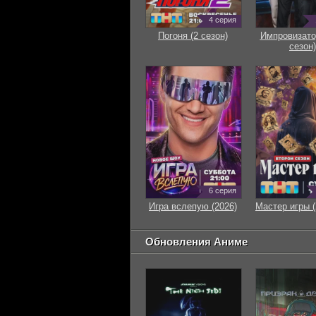
4 серия
Погоня (2 сезон)
Импровизато
сезон)
6 серия
Игра вслепую (2026)
Мастер игры (
Обновления Аниме