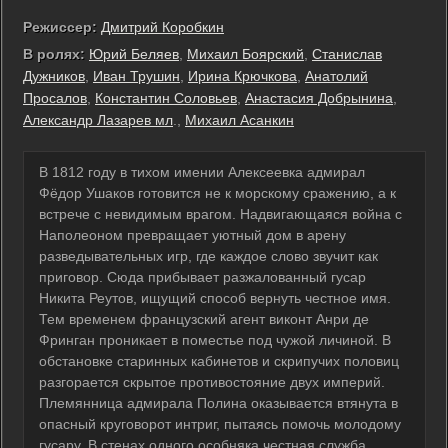
Режиссер:
Дмитрий Коробкин
В ролях:
Юрий Беляев
,
Михаил Боярский
,
Станислав
Дужников
,
Иван Трушин
,
Ирина Крючкова
,
Анатолий
Просалов
,
Константин Соловьев
,
Анастасия Добрынина
,
Александр Лазарев мл
.,
Михаил Асанкин
В 1812 году в тихом имении Алексеевка адмирал
Фёдор Ушаков готовится не к морскому сражению, а к
встрече с невидимым врагом. Надвигающаяся война с
Наполеоном превращает уютный дом в арену
разведывательных игр, где каждое слово звучит как
приговор. Сюда прибывает разжалованный гусар
Никита Реутов, ищущий способ вернуть честное имя.
Тем временем французский агент виконт Анри де
Фринган проникает в поместье под чужой личиной. В
обстановке старинных кабинетов и скрипучих половиц
разгорается скрытое противостояние двух империй.
Племянница адмирала Полина оказывается втянута в
опасный круговорот интриг, пытаясь помочь молодому
гусару. В стенах одного особняка честная служба