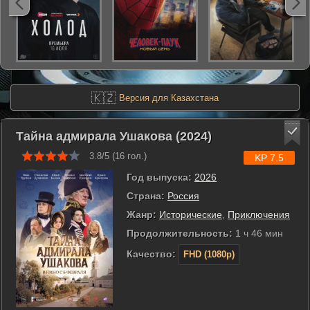
🇰🇿
Версия для Казахстана
Тайна адмирала Ушакова (2024)
3.8/5 (
16
гол.)
KP 7.5
Год выпуска:
2026
Страна:
Россия
Жанр:
Исторические
,
Приключения
Продолжительность:
1 ч 46 мин
Качество:
FHD (1080p)