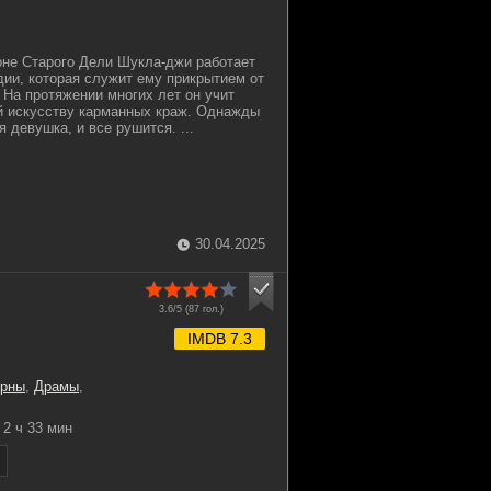
оне Старого Дели Шукла-джи работает
ии, которая служит ему прикрытием от
 На протяжении многих лет он учит
 искусству карманных краж. Однажды
я девушка, и все рушится. ...
30.04.2025
3.6/5 (
87
гол.)
IMDB 7.3
ерны
,
Драмы
,
2 ч 33 мин