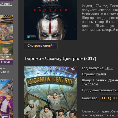
ый боец
Индия, 1764 год. Пос
получает контроль на
Несогласных с таким 
Шергар - среди приго
парень, который клян
дереве. 25 лет спустя
воин-монах, который н
Тюрьма «Лакхнау Централ» (2017)
5 серия
куш.
Год выпуска:
2017
сезон)
Страна:
Индия
Жанр:
Боевики
,
Драм
Триллеры
Продолжительность:
Качество:
FHD (1080
Сельского парня обви
приговаривают к вышк