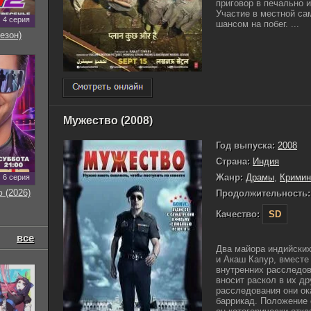
приговор в печально 
Участие в местной са
4 серия
шансом на побег. ...
езон)
Мужество (2008)
Год выпуска:
2008
Страна:
Индия
Жанр:
Драмы
,
Кримин
6 серия
 (2026)
Продолжительность:
Качество:
SD
все
Два майора индийски
и Акаш Капур, вместе
внутренних расследов
вносит раскол в их д
расследования они ок
баррикад. Положение 