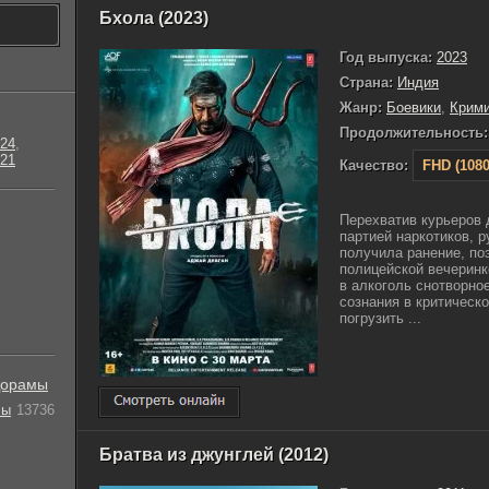
Бхола (2023)
Год выпуска:
2023
Страна:
Индия
Жанр:
Боевики
,
Крим
Продолжительность:
24
,
21
Качество:
FHD (1080
Перехватив курьеров
партией наркотиков, 
получила ранение, по
полицейской вечеринк
в алкоголь снотворно
сознания в критическ
погрузить ...
орамы
лы
13736
Братва из джунглей (2012)