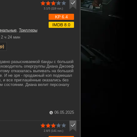
3.1/5 (
119
гол.)
KP 6.4
IMDB 8.0
инальные
,
Триллеры
2 ч 24 мин
p)
 давно разыскиваемой банды с большой
руководитель опергруппы Диана Джозеф
этому отказалась выпивать на большой
е. И не зря - продажный коп подмешал
е, и все приглашённые оказались без
ом состоянии. Диана велит персоналу
06.05.2025
2.6/5 (
141
гол.)