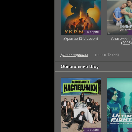
6 серия
Укрытие (1-3 сезон)
Анатомия ч
(2026)
Далее сериалы
(всего 13736)
Обновления Шоу
1 серия