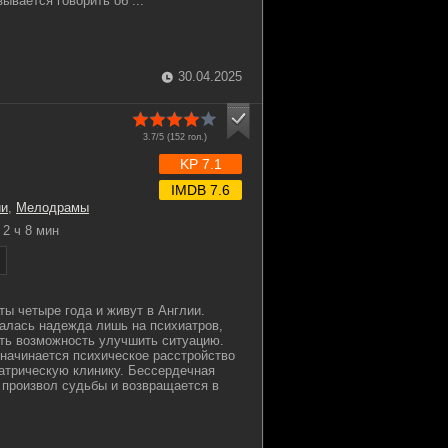
зывается говорить об ...
30.04.2025
3.7/5 (
152
гол.)
KP 7.1
IMDB 7.6
ии
,
Мелодрамы
2 ч 8 мин
ты четыре года и живут в Англии.
алась надежда лишь на психиатров,
сть возможность улучшить ситуацию.
у начинается психическое расстройство
иатрическую клинику. Бессердечная
а произвол судьбы и возвращается в