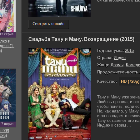
он категорически отка
13 серия
Свадьба Тану и Ману. Возвращение (2015)
улко и
двяз (1-
Год выпуска:
2015
)
Страна:
Индия
Жанр:
Драмы
,
Комед
Продолжительность:
Качество:
HD (720p)
Тану и Ману уже жена
Любовь прошла, и ост
чтобы понять, если е
Но, как назло, у Ман
и он попадает в псих
Тану оставляет его н
7 серия
Индию к своим ...
н 999
026)