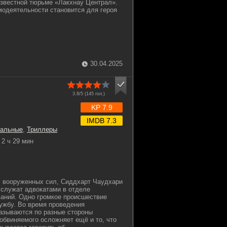
известной тюрьме «Лакхнау Централ».
модеятельности становится для героя
30.04.2025
3.8/5 (
145
гол.)
KP 7.9
IMDB 7.3
альные
,
Триллеры
2 ч 29 мин
х вооруженных сил, Сиддхарт Чаудхари
 служат адвокатами в отделе
аний. Одно громкое происшествие
ружбу. Во время проведения
азываются по разные стороны
обвиняемого осложняет ещё и то, что