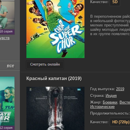
Качество:
SD
В переполненном рай
в небольшой фотостуд
мелких преступлений.
шайку молодых людей
18 серия
в их группе появляетс
увств
все
Красный капитан (2019)
Год выпуска:
2019
Страна:
Индия
Жанр:
Боевики
,
Вест
Исторические
Продолжительность:
Качество:
HD (720p)
12 серия