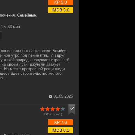
KP 5.0
IMDB 5.6
лючения
,
Семейные
,
1 ч 33 мин
 национального парка возле Бомбея -
чное утро под пение птиц. И вдруг
ку дикой природы нарушает страшный
е на своем пути, джунгли атакует
е. На месте прекрасной рощи люди
здесь идет строительство жилого
 ...
01.05.2025
3.9/5 (
117
гол.)
KP 7.6
IMDB 8.1