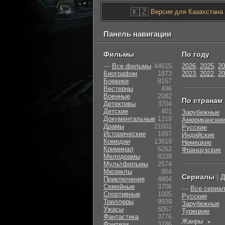
🇰🇿
Версия для Казахстана
Панель навигации
Фильмы
По году
—
Все фильмы
44615
2026
,
2025
,
20
Биографии
1873
2023
,
2022
,
20
Боевики
8157
Вестерны
496
Военные
2082
По странам
Детективы
3704
Детские
401
Зарубежные
Документальные
1219
Американские
Драмы
21601
Русские
Исторические
1897
Индийские
Комедии
13619
Немецкие
Криминал
6262
Французские
Мелодрамы
8339
Мультфильмы
2574
Мюзиклы
904
Сериалы
|
Д
Приключения
4804
Семейные
3706
—
Все сериа
Cпортивные
1005
Русские
Триллеры
9939
Зарубежные
Ужасы
6057
Турецкие
Фантастика
3776
Жанры
►
Фэнтези
3786