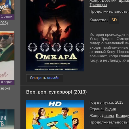
Жанр:
Боевики
,
Драм
Триллеры
Продолжительность:
1 серия
Качество:
SD
2026)
История происходит н
Уттар-Прадеш. Омкара
лидер объявленной вн
входят приближенные 
активный Кесу. Перва
возникает, когда гла
Кесу, а не Лангду. Уяз
8 серия
сезон)
Вор, вор, супервор! (2013)
Год выпуска:
2013
Страна:
Индия
Жанр:
Драмы
,
Комед
Продолжительность: