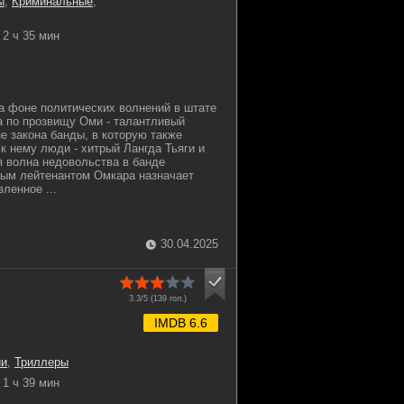
ы
,
Криминальные
,
2 ч 35 мин
а фоне политических волнений в штате
 по прозвищу Оми - талантливый
е закона банды, в которую также
к нему люди - хитрый Лангда Тьяги и
я волна недовольства в банде
вным лейтенантом Омкара назначает
вленное ...
30.04.2025
3.3/5 (
139
гол.)
IMDB 6.6
ии
,
Триллеры
1 ч 39 мин