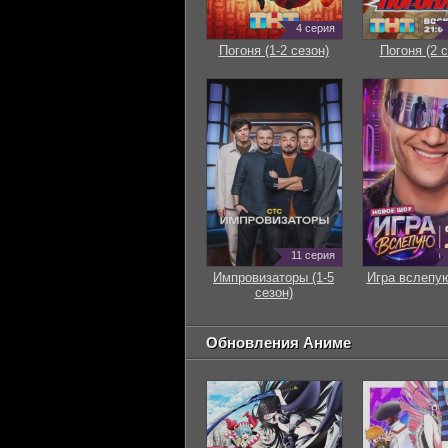
4 серия
Погоня (1-2 сезон)
Погоня (2 с
11 серия
Импровизаторы (1-5
Игра вслепую
сезон)
Обновления Аниме