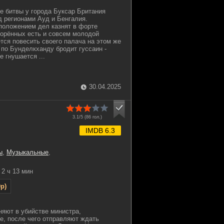
ле битвы у города Буксар Британия
д регионами Ауд и Бенгалия.
положением дел казнят в форте
ворённых есть и совсем молодой
ётся повесить своего палача на этом же
 по Бунделкханду бродит гуссаин -
е гнушается ...
30.04.2025
3.1/5 (
86
гол.)
IMDB 6.3
ы
,
Музыкальные
,
2 ч 13 мин
p)
няют в убийстве министра,
е, после чего отправляют ждать