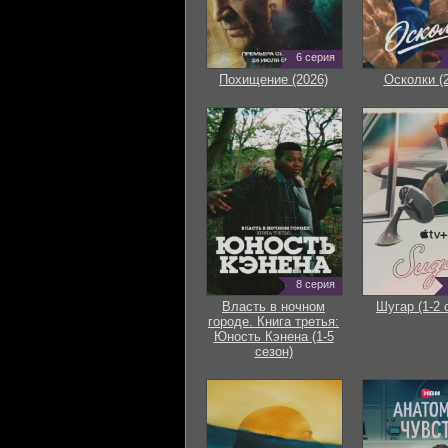
6 серия
Похищение (2026)
Осколки (
8 серия
Власть в ночном
Шугар (1-2 
городе. Книга третья:
Юность Кэнена (1-5
сезон)