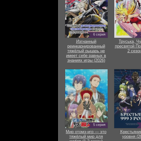
6 серия
Изгнанный
Труська, Ч
реинкарнированный
пресвятой По
тяжёлый рыцарь не
2 сезон
имеет себе равных в
знаниях игры (2026)
5 серия
Мир отомэ-игр — это
Крестьяни
тяжёлый мир для
уровня (2