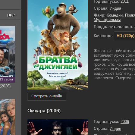
Год выпуска:
2011
Страна:
Индия
все
Жанр:
Комедии
,
Прик
Мультфильмы
Продолжительность:
Качество:
HD (720p)
Животные - обитатели
встречают яркое солне
идиллическую картин
грохот. Это, круша вс
человек на бульдозер
водружают табличку: 
комплекса. Смертельно
13 серия
(2026)
Омкара (2006)
Год выпуска:
2006
Страна:
Индия