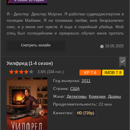
Я - Декстер. Декстер Морган. Я работаю судмедэкспертом в
полиции Майами. Я не понимаю любви, мне безразличен
секс, и у меня нет чувств. А еще я серийный убийца. Мой
отец был полицейским и прекрасно обучил меня прятать
улики. Обычным гражданам не стоит меня бояться, я
убиваю только преступников, подонков, до которых почему-
18.05.2025
либо не смогла или не ...
Уилфред (1-4 сезон)
3.8/5 (
334
гол.)
KP 7.6
IMDB 7.8
Год выпуска:
2011
Страна:
США
Жанр:
Детективы
,
Комедии
,
Драмы
Продолжительность:
22 мин
Качество:
HD (720p)