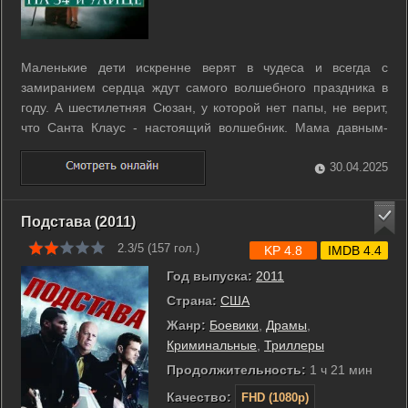
Маленькие дети искренне верят в чудеса и всегда с
замиранием сердца ждут самого волшебного праздника в
году. А шестилетняя Сюзан, у которой нет папы, не верит,
что Санта Клаус - настоящий волшебник. Мама давным-
давно открыла девочке его «секрет». И хотя Сюзан, как и
все ребята, составляет свой Рождественский список для
30.04.2025
Санты, она не рассчитывает ...
Подстава (2011)
2.3/5 (
157
гол.)
KP 4.8
IMDB 4.4
Год выпуска:
2011
Страна:
США
Жанр:
Боевики
,
Драмы
,
Криминальные
,
Триллеры
Продолжительность:
1 ч 21 мин
Качество:
FHD (1080p)