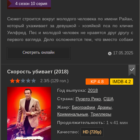
4 сезон 10 серия
Сюжет строится вокруг молодого человека по имени Райан,
который ухаживает за девушкой - хозяйкой пса по кличке
Уилфред. Пес и молодой человек не нравятся друг другу с
первого взгляда. Дело осложняется тем, что вместо собаки
Райан видит человека в собачьем костюме, который с ним
разговаривает. ...
17.05.2025
Скорость убивает (2018)
2.3/5 (
129
гол.)
KP 4.8
IMDB 4.2
Год выпуска:
2018
Страна:
Пуэрто Рико
,
США
Жанр:
Биографии
,
Драмы
,
Криминальные
,
Триллеры
Продолжительность:
1 ч 41 мин
Качество:
HD (720p)