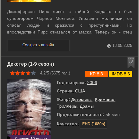
Джефферсон Пирс живёт с тайной. Когда-то он был
супергероем Чёрной Молнией. Управляя молниями, он
спасал людей и сражался с преступниками. Но
впоследствии Пирс отказался от маски. Теперь он - отец
двух дочек и директор школы, которая служит прибежищем
для трудных подростков. Но когда в городе появляется
18.05.2025
новая опасная банда, Чёрная Молния вынужден ...
Декстер (1-9 сезон)
4.2/5 (
5675
гол.)
KP 8.3
IMDB 8.6
Год выпуска:
2006
Страна:
США
Жанр:
Детективы
,
Криминал
,
Триллеры
,
Драмы
Продолжительность:
55 мин
Качество:
FHD (1080p)
9 сезон 10 серия