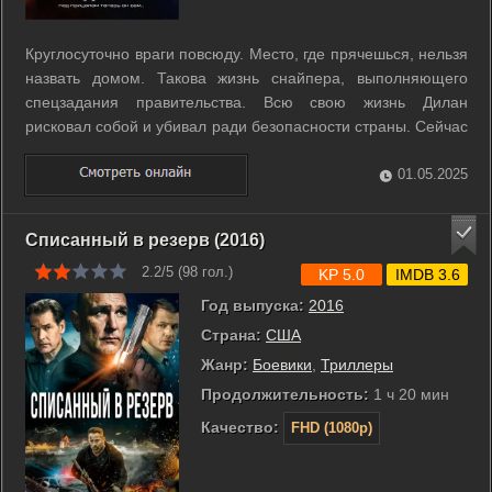
Круглосуточно враги повсюду. Место, где прячешься, нельзя
назвать домом. Такова жизнь снайпера, выполняющего
спецзадания правительства. Всю свою жизнь Дилан
рисковал собой и убивал ради безопасности страны. Сейчас
он решил отойти от дел, справедливо считая, что свой долг
перед Родиной он до конца исполнил. r r Но вместо
01.05.2025
заслуженного отдыха ему ...
Списанный в резерв (2016)
2.2/5 (
98
гол.)
KP 5.0
IMDB 3.6
Год выпуска:
2016
Страна:
США
Жанр:
Боевики
,
Триллеры
Продолжительность:
1 ч 20 мин
Качество:
FHD (1080p)