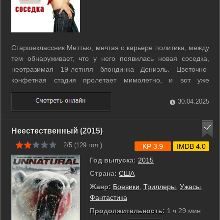
Старшеклассник Меттью, мечтая о карьере политика, между
тем обнаруживает, что у него появилась новая соседка,
неотразимая 19-летняя блондинка Дениэль. Цветочно-
конфетная стадия пролетает мимолетно, и вот уже
ослепленной любовью Меттью уверен, что он нашел
женщину всей своей жизни. Каково же было его изумление,
30.04.2025
когда он вместе со всем городом ...
Неестественный (2015)
2/5 (
129
гол.)
KP 3.9
IMDB 4.0
Год выпуска:
2015
Страна:
США
Жанр:
Боевики
,
Триллеры
,
Ужасы
,
Фантастика
Продолжительность:
1 ч 29 мин