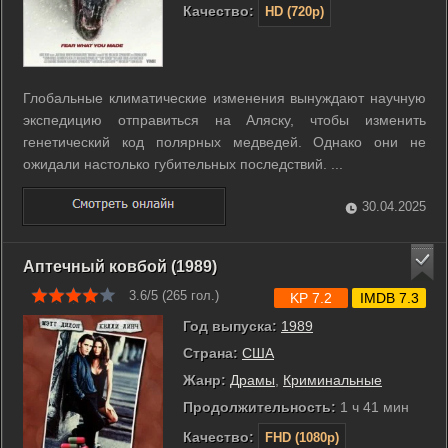
Качество:
HD (720p)
Глобальные климатические изменения вынуждают научную
экспедицию отправиться на Аляску, чтобы изменить
генетический код полярных медведей. Однако они не
ожидали настолько губительных последствий. ...
30.04.2025
Аптечный ковбой (1989)
3.6/5 (
265
гол.)
KP 7.2
IMDB 7.3
Год выпуска:
1989
Страна:
США
Жанр:
Драмы
,
Криминальные
Продолжительность:
1 ч 41 мин
Качество:
FHD (1080p)