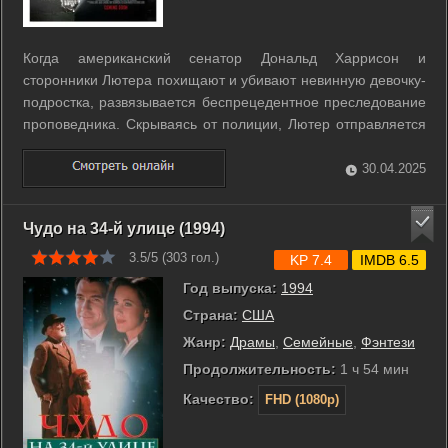
Когда американский сенатор Дональд Харрисон и
сторонники Лютера похищают и убивают невинную девочку-
подростка, развязывается беспрецедентное преследование
проповедника. Скрываясь от полиции, Лютер отправляется
на поиски правды, и в результате беглый евангелист
сталкивается с шокирующей истиной. А в это же время
30.04.2025
развязанная кампания по его ...
Чудо на 34-й улице (1994)
3.5/5 (
303
гол.)
KP 7.4
IMDB 6.5
Год выпуска:
1994
Страна:
США
Жанр:
Драмы
,
Семейные
,
Фэнтези
Продолжительность:
1 ч 54 мин
Качество:
FHD (1080p)