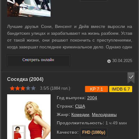
Лучшие друзья Сони, Винсент и Дейв вместе выросли на
бандитских улицах и зарабатывают на жизнь разбоем. Устав
от такой жизни, они решают покончить с преступлениями,
когда завершат последнее криминальное дело. Однако один
из них решил прекратить преступный путь двоих других в
полном смысле слова. После удачного, но кровавого
30.04.2025
похищения алмазов ...
Соседка (2004)
3.5/5 (
1884
гол.)
KP 7.1
IMDB 6.7
Год выпуска:
2004
Страна:
США
Жанр:
Комедии
,
Мелодрамы
Продолжительность:
1 ч 49 мин
Качество:
FHD (1080p)