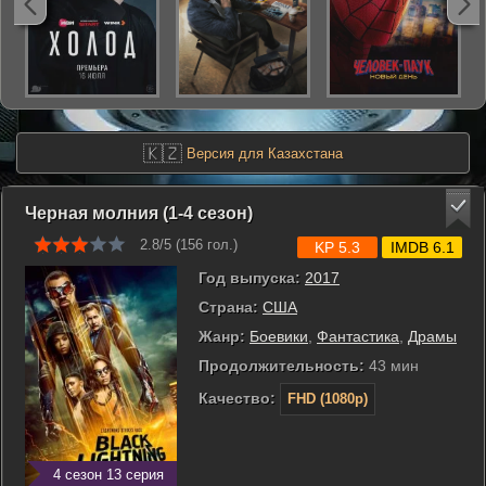
🇰🇿
Версия для Казахстана
Черная молния (1-4 сезон)
2.8/5 (
156
гол.)
KP 5.3
IMDB 6.1
Год выпуска:
2017
Страна:
США
Жанр:
Боевики
,
Фантастика
,
Драмы
Продолжительность:
43 мин
Качество:
FHD (1080p)
4 сезон 13 серия