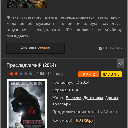
Жизнь отставного агента переворачивается вверх дном,
когда он обнаруживает, что его используют как козла
отпущения в задуманном ЦРУ заговоре по убийству
президента. ...
01.05.2025
Преследуемый (2014)
1.9/5 (
149
гол.)
KP 4.2
IMDB 3.5
Год выпуска:
2014
Страна:
США
Жанр:
Боевики
,
Детективы
,
Драмы
,
Триллеры
Продолжительность:
1 ч 33 мин
Качество:
HD (720p)