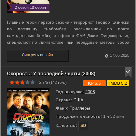
2 сезон 10 серия
Главные герои первого сезона - террорист Теодор Казински
по прозвищу Унабомбер, рассылавший по почте
самодельные бомбы, и офицер ФБР Джим Фицджеральд,
специалист по лингвистике, чьи передовые методы сбора
данных помогли схватить преступника после двадцати лет
бесплодных поисков. Второй сезон посвящён историям
17.05.2025
Ричарда Джуэлла и Эрика Рудольфа. ...
Скорость: У последней черты (2008)
2.7/5 (
142
гол.)
KP 5.5
IMDB 5.2
Год выпуска:
2008
Страна:
США
Жанр:
Триллеры
Продолжительность:
1 ч 32 мин
Качество:
SD