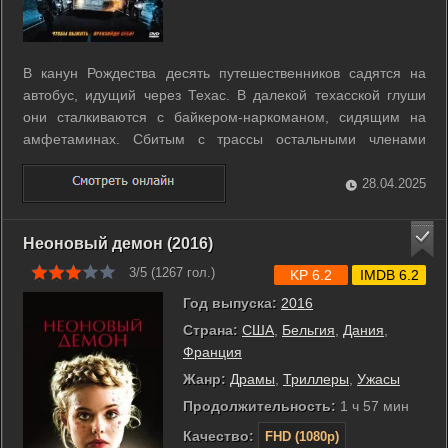
В канун Рождества десять путешественников садятся на
автобус, идущий через Техас. В далекой техасской глуши
они сталкиваются с байкером-наркоманом, сидящим на
амфетаминах. Сбитым с трассы остальными членами
байкерской банды, пассажирам автобуса приходится занять
оборону на ужасающей воображение заброшенной
28.04.2025
автосвалке. Они используют самодельное ...
Неоновый демон (2016)
3/5 (
1267
гол.)
KP 6.2
IMDB 6.2
Год выпуска:
2016
Страна:
США
,
Бельгия
,
Дания
,
Франция
Жанр:
Драмы
,
Триллеры
,
Ужасы
Продолжительность:
1 ч 57 мин
Качество:
FHD (1080p)