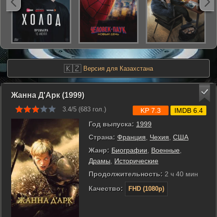
🇰🇿
Версия для Казахстана
Жанна Д'Арк (1999)
3.4/5 (
683
гол.)
KP 7.3
IMDB 6.4
Год выпуска:
1999
Страна:
Франция
,
Чехия
,
США
Жанр:
Биографии
,
Военные
,
Драмы
,
Исторические
Продолжительность:
2 ч 40 мин
Качество:
FHD (1080p)