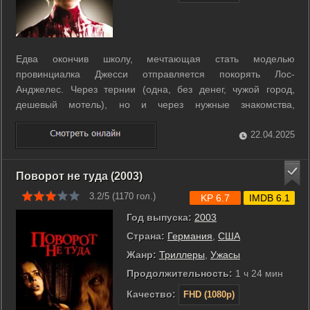
Едва окончив школу, мечтающая стать моделью
провинциалка Джесси отправляется покорять Лос-
Анджелес. Через тернии (одна, без денег, чужой город,
дешевый мотель), но и через нужные знакомства,
фотосессии, вечеринки - к звездам. И вот, это сладкое слово
«слава» становится былью для юной красавицы. ...
22.04.2025
Поворот не туда (2003)
3.2/5 (
1170
гол.)
KP 6.7
IMDB 6.1
Год выпуска:
2003
Страна:
Германия
,
США
Жанр:
Триллеры
,
Ужасы
Продолжительность:
1 ч 24 мин
Качество:
FHD (1080p)