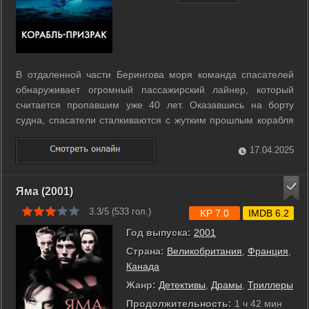
В отдаленной части Берингова моря команда спасателей
обнаруживает огромный пассажирский лайнер, который
считается пропавшим уже 40 лет. Оказавшись на борту
судна, спасатели сталкиваются с жутким прошлым корабля
и теперь им придётся вступить в смертельную схватку с
неизвестным. ...
17.04.2025
Яма (2001)
3.3/5 (
533
гол.)
KP 7.0
IMDB 6.2
Год выпуска:
2001
Страна:
Великобритания
,
Франция
,
Канада
Жанр:
Детективы
,
Драмы
,
Триллеры
Продолжительность:
1 ч 42 мин