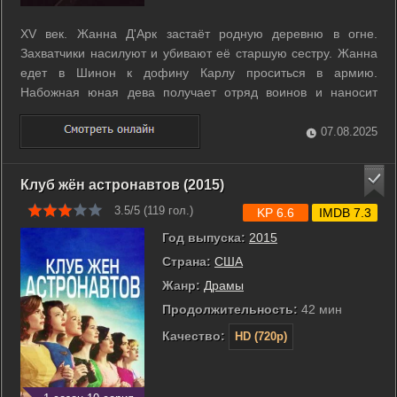
XV век. Жанна Д'Арк застаёт родную деревню в огне.
Захватчики насилуют и убивают её старшую сестру. Жанна
едет в Шинон к дофину Карлу проситься в армию.
Набожная юная дева получает отряд воинов и наносит
несколько поражений англичанам и снимает осаду
Орлеана. Имя Жанны Д'Арк у всех на устах, солдаты верят в
07.08.2025
неё и готовы на новые подвиги. ...
Клуб жён астронавтов (2015)
3.5/5 (
119
гол.)
KP 6.6
IMDB 7.3
Год выпуска:
2015
Страна:
США
Жанр:
Драмы
Продолжительность:
42 мин
Качество:
HD (720p)