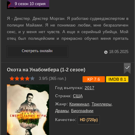
9 сезон 10 серия
Я - Декстер. Декстер Морган. Я работаю судмедэкспертом в
полиции Майами. Я не понимаю любви, мне безразличен
секс, и у меня нет чувств. А еще я серийный убийца. Мой
отец был полицейским и прекрасно обучил меня прятать
улики. Обычным гражданам не стоит меня бояться, я
убиваю только преступников, подонков, до которых почему-
18.05.2025
либо не смогла или не ...
Охота на Унабомбера (1-2 сезон)
3.9/5 (
365
гол.)
KP 7.6
IMDB 8.1
Год выпуска:
2017
Страна:
США
Жанр:
Криминал
,
Триллеры
,
Драмы
,
Биографии
Качество:
HD (720p)