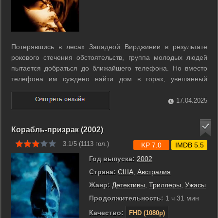
Потерявшись в лесах Западной Вирджинии в результате
рокового стечения обстоятельств, группа молодых людей
пытается добраться до ближайшего телефона. Но вместо
телефона им суждено найти дом в горах, увешанный
страшным оружием и отвратительными трофеями. Кто или
что живёт в этом доме? Молодые люди начинают понимать,
17.04.2025
что все их злоключения – способ ...
Корабль-призрак (2002)
3.1/5 (
1113
гол.)
KP 7.0
IMDB 5.5
Год выпуска:
2002
Страна:
США
,
Австралия
Жанр:
Детективы
,
Триллеры
,
Ужасы
Продолжительность:
1 ч 31 мин
Качество:
FHD (1080p)