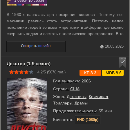
1 сезон 10 серия
В 1960-х началась эра покорения космоса. Поэтому все
мальчики рвались стать астронавтами. Поэтому целое
поколение людей во всем мире жили в эйфории, где можно
свершить подвиг и слетать в космическое пространство. В то
время стать женой астронавта, была мечтой всех девушек,
так как это считалось крайне престижным, так как в ту пору,
18.05.2025
космонавты ...
Декстер (1-9 сезон)
4.2/5 (
5676
гол.)
KP 8.3
IMDB 8.6
Год выпуска:
2006
Страна:
США
Жанр:
Детективы
,
Криминал
,
Триллеры
,
Драмы
Продолжительность:
55 мин
Качество:
FHD (1080p)