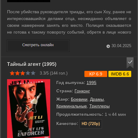
После убийства руководителя триады, его сын Хоу, ранее не
интересовавшийся делами отца, неожиданно объявляет о
своем намерении занять его место. Полиция оказывается
не готова к такому повороту событий, обретя в лице нового
мафиози грозного и неуловимого противника. Теперь все
надежды возлагаются на молодого полицейского, который,
30.04.2025
рискуя жизнью, ...
Тайный агент (1995)
3.3/5 (
144
гол.)
KP 6.9
IMDB 6.6
Год выпуска:
1995
Страна:
Гонконг
Жанр:
Боевики
,
Драмы
,
Криминальные
,
Триллеры
Продолжительность:
1 ч 44 мин
Качество:
HD (720p)