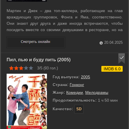
Мартин и Джек – два топ-киллера, работающие на глав
враждующих группировок, Фонга и Яма, соответственно.
Они знают друг друга и даже иногда встречаются, чтобы
посидеть вместе со своими девушками в ресторане, но на
поле боя все всегда меняется. Во время одной из
неожиданных атак, устроенной Мартином на босса Джека,
20.04.2025
Яма, ситуация выходит из-под ...
Пил, пью и буду пить (2005)
3/5 (
93
гол.)
IMDB 6.0
Год выпуска:
2005
Страна:
Гонконг
Жанр:
Комедии
,
Мелодрамы
Продолжительность:
1 ч 50 мин
Качество:
SD