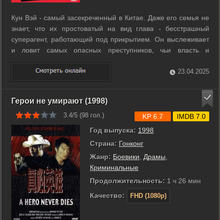
Кун Вэй - самый засекреченный в Китае. Даже его семья не
знает, что их простоватый на вид глава - бесстрашный
суперагент, работающий под прикрытием. Он выслеживает
и ловит самых опасных преступников, чьи власть и
богатство не позволяют закону дотянуться до них обычным
образом. Однажды, когда Кун Вэй выдавал себя за бандита,
23.04.2025
входя в доверие к боссу ...
Герои не умирают (1998)
3.4/5 (
98
гол.)
KP 6.7
IMDB 7.0
Год выпуска:
1998
Страна:
Гонконг
Жанр:
Боевики
,
Драмы
,
Криминальные
Продолжительность:
1 ч 26 мин
Качество:
FHD (1080p)