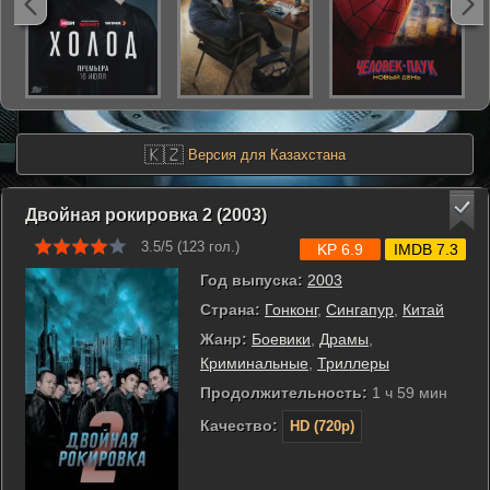
🇰🇿
Версия для Казахстана
Двойная рокировка 2 (2003)
3.5/5 (
123
гол.)
KP 6.9
IMDB 7.3
Год выпуска:
2003
Страна:
Гонконг
,
Сингапур
,
Китай
Жанр:
Боевики
,
Драмы
,
Криминальные
,
Триллеры
Продолжительность:
1 ч 59 мин
Качество:
HD (720p)