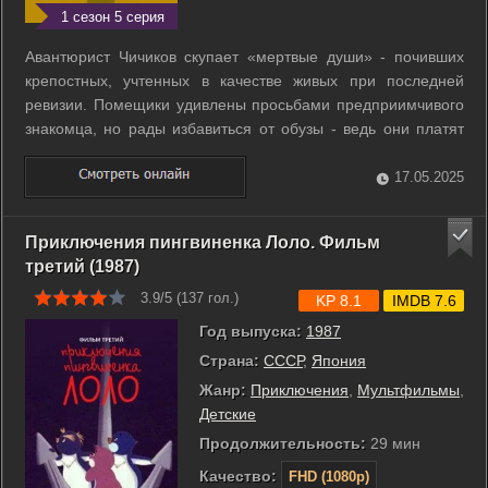
1 сезон 5 серия
Авантюрист Чичиков скупает «мертвые души» - почивших
крепостных, учтенных в качестве живых при последней
ревизии. Помещики удивлены просьбами предприимчивого
знакомца, но рады избавиться от обузы - ведь они платят
налоги за учтенных в ревизских сказках крестьян как за
живых. В дальнейшем Павел Иванович планирует
17.05.2025
совершить с купчими ряд махинаций и ...
Приключения пингвиненка Лоло. Фильм
третий (1987)
3.9/5 (
137
гол.)
KP 8.1
IMDB 7.6
Год выпуска:
1987
Страна:
СССР
,
Япония
Жанр:
Приключения
,
Мультфильмы
,
Детские
Продолжительность:
29 мин
Качество:
FHD (1080p)