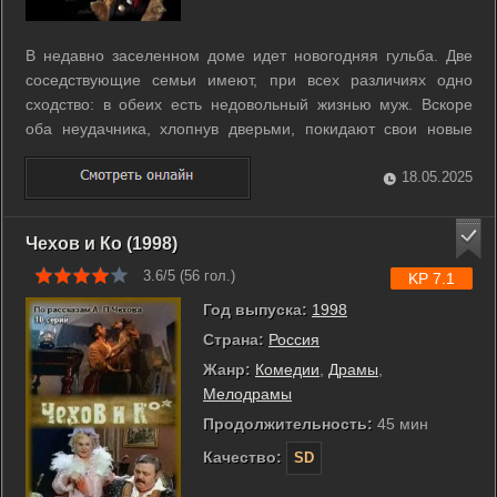
В недавно заселенном доме идет новогодняя гульба. Две
соседствующие семьи имеют, при всех различиях одно
сходство: в обеих есть недовольный жизнью муж. Вскоре
оба неудачника, хлопнув дверьми, покидают свои новые
квартиры – чтобы вскоре найти успокоение в тесной
мужской компании. ...
18.05.2025
Чехов и Ко (1998)
3.6/5 (
56
гол.)
KP 7.1
Год выпуска:
1998
Страна:
Россия
Жанр:
Комедии
,
Драмы
,
Мелодрамы
Продолжительность:
45 мин
Качество:
SD