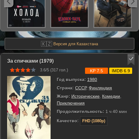
🇰🇿
Версия для Казахстана
За спичками (1979)
3.6/5 (
317
гол.)
KP 7.5
IMDB 6.9
Год выпуска:
1980
Страна:
СССР
,
Финляндия
Жанр:
Исторические
,
Комедии
,
Приключения
Продолжительность:
1 ч 40 мин
Качество:
FHD (1080p)