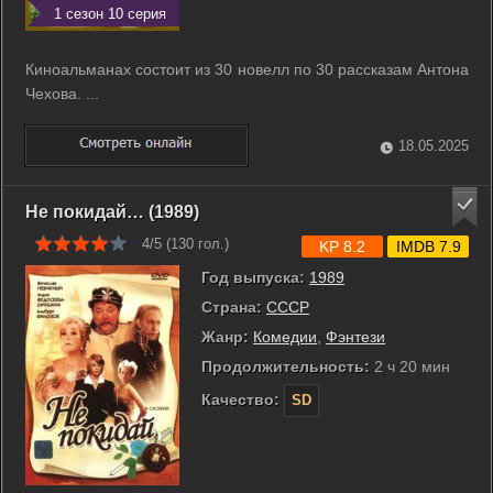
1 сезон 10 серия
Киноальманах состоит из 30 новелл по 30 рассказам Антона
Чехова. ...
18.05.2025
Не покидай… (1989)
4/5 (
130
гол.)
KP 8.2
IMDB 7.9
Год выпуска:
1989
Страна:
СССР
Жанр:
Комедии
,
Фэнтези
Продолжительность:
2 ч 20 мин
Качество:
SD