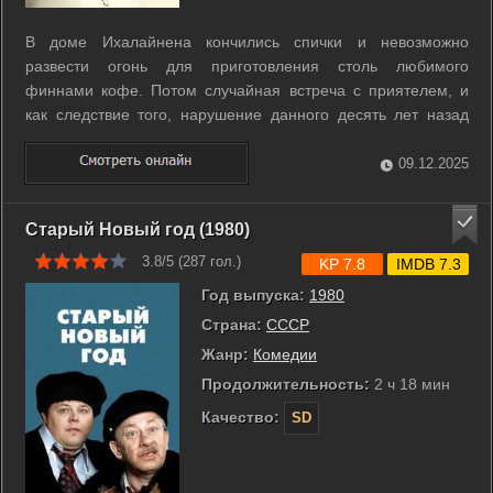
В доме Ихалайнена кончились спички и невозможно
развести огонь для приготовления столь любимого
финнами кофе. Потом случайная встреча с приятелем, и
как следствие того, нарушение данного десять лет назад
зарока не брать в рот спиртного. Затем неожиданное
свидание в городе Юсси Ватанена со своей старой
09.12.2025
подружкой… ...
Старый Новый год (1980)
3.8/5 (
287
гол.)
KP 7.8
IMDB 7.3
Год выпуска:
1980
Страна:
СССР
Жанр:
Комедии
Продолжительность:
2 ч 18 мин
Качество:
SD