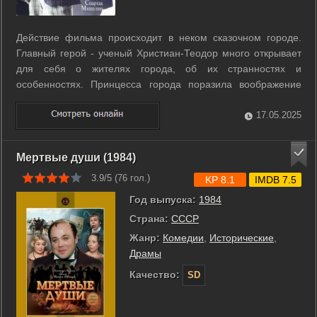
Действие фильма происходит в неком сказочном городе.
Главный герой - ученый Христиан-Теодор много открывает
для себя о жителях города, об их странностях и
особенностях. Принцесса города поразила воображение
Христиана-Теодора, но он не замечает, что небезразличен
доброй девушке Аннунциате. Ученый становится жертвой
17.05.2025
дворцовых козней и интриг. ...
Мертвые души (1984)
3.9/5 (
76
гол.)
KP 8.1
IMDB 7.5
Год выпуска:
1984
Страна:
СССР
Жанр:
Комедии
,
Исторические
,
Драмы
Качество:
SD