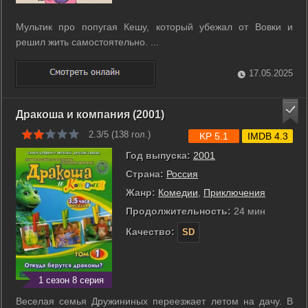
Мультик про попугая Кешу, который убежал от Вовки и
решил жить самостоятельно. ...
17.05.2025
Дракоша и компания (2001)
2.3/5 (
138
гол.)
KP 5.1
IMDB 4.3
Год выпуска:
2001
Страна:
Россия
Жанр:
Комедии
,
Приключения
Продолжительность:
24 мин
Качество:
SD
1 сезон 8 серия
Веселая семья Дружининых переезжает летом на дачу. В