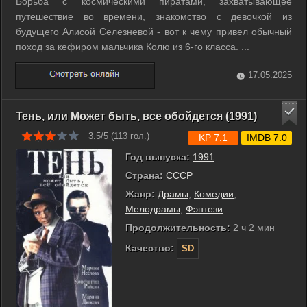
Борьба с космическими пиратами, захватывающее
путешествие во времени, знакомство с девочкой из
будущего Алисой Селезневой - вот к чему привел обычный
поход за кефиром мальчика Колю из 6-го класса. ...
17.05.2025
Тень, или Может быть, все обойдется (1991)
3.5/5 (
113
гол.)
KP 7.1
IMDB 7.0
Год выпуска:
1991
Страна:
СССР
Жанр:
Драмы
,
Комедии
,
Мелодрамы
,
Фэнтези
Продолжительность:
2 ч 2 мин
Качество:
SD