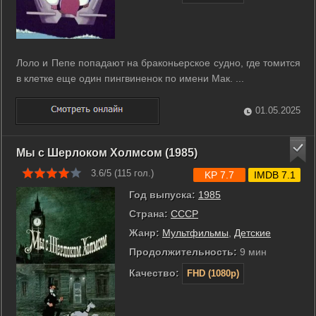
Лоло и Пепе попадают на браконьерское судно, где томится
в клетке еще один пингвиненок по имени Мак. ...
01.05.2025
Мы с Шерлоком Холмсом (1985)
3.6/5 (
115
гол.)
KP 7.7
IMDB 7.1
Год выпуска:
1985
Страна:
СССР
Жанр:
Мультфильмы
,
Детские
Продолжительность:
9 мин
Качество:
FHD (1080p)