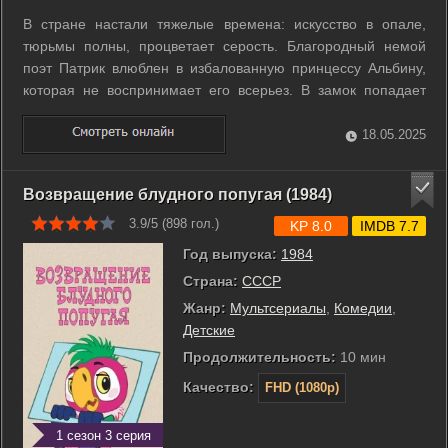
В стране настали тяжелые времена: искусство в опале,
тюрьмы полны, процветает серость. Благородный немой
поэт Патрик влюблен в избалованную принцессу Альбину,
которая не воспринимает его всерьез. В замок попадает
сундук бродячих музыкантов, где служанка находит
волшебную голубую розу, заставляющую всех говорить
18.05.2025
правду. Наружу выходят секреты, о ...
Возвращение блудного попугая (1984)
3.9/5 (
898
гол.)
KP 8.0
IMDB 7.7
Год выпуска:
1984
Страна:
СССР
Жанр:
Мультсериалы
,
Комедии
,
Детские
Продолжительность:
10 мин
Качество:
FHD (1080p)
1 сезон 3 серия