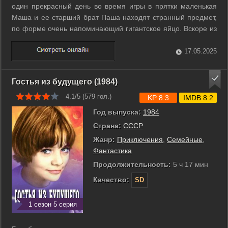
один прекрасный день во время игры в прятки маленькая
Маша и ее старший брат Паша находят странный предмет,
по форме очень напоминающий гигантское яйцо. Вскоре из
него вылупляется обаятельный, милый, ласковый и очень
любопытный дракончик Дракоша. Так начинаются
17.05.2025
невероятные и весьма увлекательные ...
Гостья из будущего (1984)
4.1/5 (
579
гол.)
KP 8.3
IMDB 8.2
Год выпуска:
1984
Страна:
СССР
Жанр:
Приключения
,
Семейные
,
Фантастика
Продолжительность:
5 ч 17 мин
Качество:
SD
1 сезон 5 серия