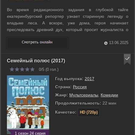
Во время редакционного задания в глубокой тайге
екатеринбургский репортер узнает старинную легенду о
владыке леса. А вскоре, уже дома, героя начинает
преследовать древний дух, который просит журналиста о
спасении исчезающих фантастических тварей. Взяв с собой
12-летнюю дочь, приехавшую к нему на каникулы из
13.06.2025
столицы, герой отправляется в далекие от ...
Семейный полюс (2017)
0/5 (
0
гол.)
Год выпуска:
2017
Страна:
Россия
Жанр:
Мультсериалы
,
Комедии
Продолжительность:
22 мин
Качество:
HD (720p)
1 сезон 24 серия