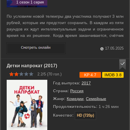
1 сезон 1 серия
По условиям новой телеигры два участника получают 3 млн
рублей, которые им предстоит сохранить. В каждом из пяти
раундов их ждут интеллектуальные задачи и ограниченное
время на их решение. Когда время заканчивается, счётчик
начинает списывать деньги. В случае неверного ответа
игроки также теряют крупную сумму. В финале звёзды
17.05.2025
играют друг против ...
Детки напрокат (2017)
2.2/5 (
70
гол.)
KP 4.7
IMDB 3.8
Год выпуска:
2017
Страна:
Россия
Жанр:
Комедии
,
Семейные
Продолжительность:
1 ч 26 мин
Качество:
HD (720p)