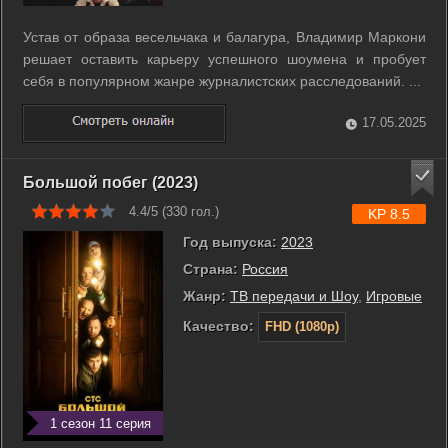
Устав от образа весельчака и балагура, Владимир Маркони
решает оставить карьеру успешного шоумена и пробует
себя в популярном жанре журналистских расследований. ...
17.05.2025
Большой побег (2023)
4.4/5 (
330
гол.)
KP 8.5
Год выпуска:
2023
Страна:
Россия
Жанр:
ТВ передачи и Шоу
,
Игровые
Качество:
FHD (1080p)
1 сезон 11 серия