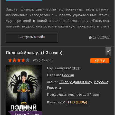
Законы физики, химические эксперименты, игры разума,
любопытные исследования и просто удивительные факты
ждут зрителей в новой версии любимого шоу. «Галилео»
поможет подросткам освоить школьную программу и стать
звездой ЕГЭ, а их родителям - узнать ответы на
любопытные вопросы об окружающем мире. ...
17.05.2025
Полный блэкаут (1-3 сезон)
4/5 (
149
гол.)
KP 7.8
Год выпуска:
2020
Страна:
Россия
Жанр:
ТВ передачи и Шоу
,
Игровые
,
Реалити
Продолжительность:
24 мин
Качество:
FHD (1080p)
3 сезон 7 серия