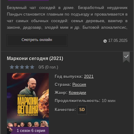
Безумный чат соседей в доме. Безработный неудачник
Пандыч становится главным по подъезду и проваливается в
чат самых обычных соседей: семья деревьев, вампир в
законе, дедозавр, злодей мим и др. Бытовой апокалипсис,
скринлайф-скандалы и поиски смысла жизни в масштабах
убитого подъезда. ...
17.05.2025
Маркони сегодня (2021)
0/5 (
0
гол.)
Год выпуска:
2021
Страна:
Россия
Жанр:
Комедии
Продолжительность:
10 мин
Качество:
SD
1 сезон 6 серия