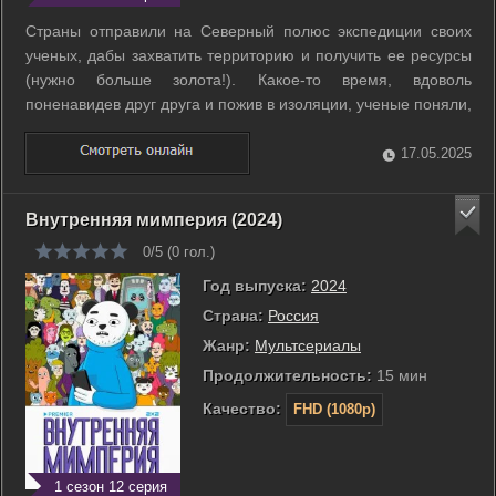
Страны отправили на Северный полюс экспедиции своих
ученых, дабы захватить территорию и получить ее ресурсы
(нужно больше золота!). Какое-то время, вдоволь
поненавидев друг друга и пожив в изоляции, ученые поняли,
что вместе выживается легче, и основали город «Южный»,
самый северный город мира. Именно сюда приезжают
17.05.2025
Беловы - семья исследователей ...
Внутренняя мимперия (2024)
0/5 (
0
гол.)
Год выпуска:
2024
Страна:
Россия
Жанр:
Мультсериалы
Продолжительность:
15 мин
Качество:
FHD (1080p)
1 сезон 12 серия