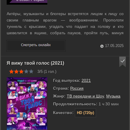
Актёры, музыканты и блогеры встретятся лицом к лицу со
своим главным врагом — воображением. Проползти
туннель с крысами, угадать что падает на голову и кто
шевелится в ящике, собрать пауков, пройти путь, минуя
мышеловки, узнать странные запахи — эти и многие другие
неожиданные испытания ждут звёзд в тёмной комнате. ...
17.05.2025
Я вижу твой голос (2021)
3/5 (
1
гол.)
Год выпуска:
2021
Страна:
Россия
Жанр:
ТВ передачи и Шоу
,
Музыка
Продолжительность:
1 ч 30 мин
Качество:
HD (720p)