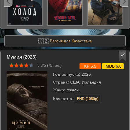
🇰🇿
Версия для Казахстана
Мумия (2026)
3.8/5 (
75
гол.)
KP 6.5
IMDB 6.6
Год выпуска:
2026
Страна:
США
,
Ирландия
Жанр:
Ужасы
Качество:
FHD (1080p)