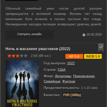
Обычный семейный ужин после долгой разлуки
превращается в затяжной кошмар. Восемь лет назад
маленькая Кэти исчезла в песках пустыни без следа.
Неожиданная находка полиции возвращает девочку домой,
но вместе с ней в дом проникает древнее нечеловеческое
зло. Тело дочери остается прежним, однако её искаженные
18.05.2026
движения и пустые глаза выдают ...
Ночь в магазине ужастиков (2022)
2.5/5 (
99
гол.)
KP 5.6
IMDB 5.8
Год выпуска:
2022
Страна:
США
Жанр:
Детективы
,
Приключения
,
Семейные
,
Фэнтези
Продолжительность:
1 ч 21 мин
Качество:
FHD (1080p)