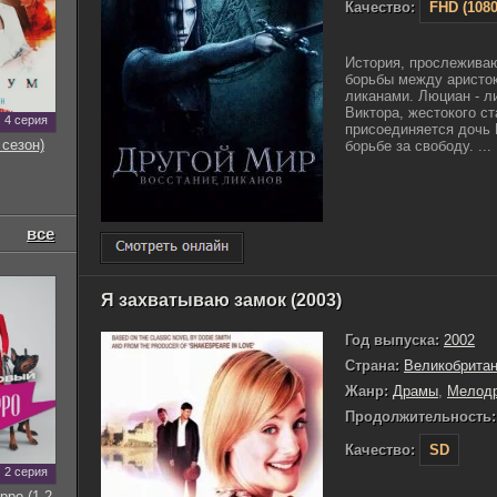
Качество:
FHD (1080
История, прослежива
борьбы между аристо
ликанами. Люциан - л
Виктора, жестокого с
4 серия
присоединяется дочь 
 сезон)
борьбе за свободу. ...
все
Я захватываю замок (2003)
Год выпуска:
2002
Страна:
Великобрита
Жанр:
Драмы
,
Мелод
Продолжительность:
Качество:
SD
2 серия
рро (1-2