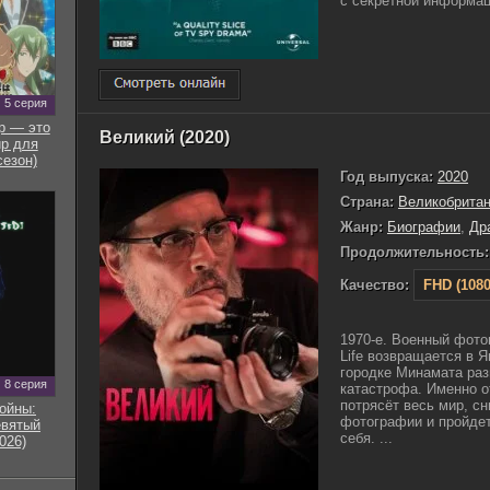
с секретной информаци
5 серия
р — это
Великий (2020)
р для
сезон)
Год выпуска:
2020
Страна:
Великобрита
Жанр:
Биографии
,
Др
Продолжительность:
Качество:
FHD (1080
1970-е. Военный фот
Life возвращается в 
городке Минамата раз
8 серия
катастрофа. Именно о
потрясёт весь мир, с
ойны:
фотографии и пройдет
евятый
себя. ...
026)