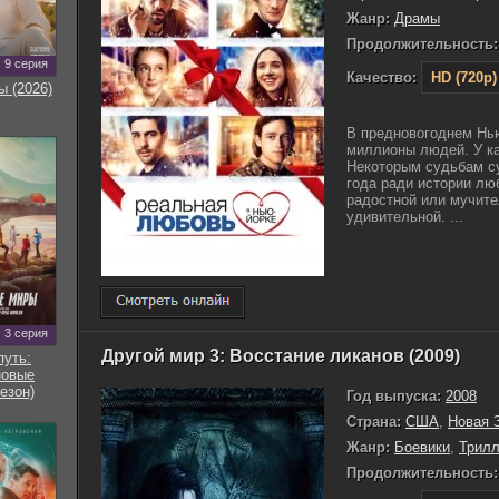
Жанр:
Драмы
Продолжительность:
9 серия
Качество:
HD (720p)
ы (2026)
В предновогоднем Нью
миллионы людей. У ка
Некоторым судьбам с
года ради истории люб
радостной или мучител
удивительной. ...
3 серия
Другой мир 3: Восстание ликанов (2009)
путь:
новые
езон)
Год выпуска:
2008
Страна:
США
,
Новая 
Жанр:
Боевики
,
Трил
Продолжительность: