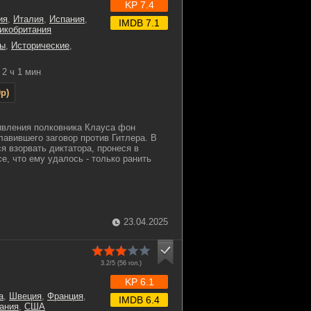
KP 7.4
ия
,
Италия
,
Испания
,
IMDB 7.1
икобритания
ы
,
Исторические
,
2 ч 1 мин
p)
ивления полковника Клауса фон
авившего заговор против Гитлера. В
я взорвать диктатора, пронеся в
е, что ему удалось - только ранить
23.04.2025
3.2/5 (
56
гол.)
KP 6.1
а
,
Швеция
,
Франция
,
IMDB 6.4
ания
,
США