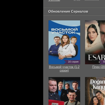
Обновления Сериалов
16 серия
5
Восьмой участок (1-2
Плен (20
сезон)