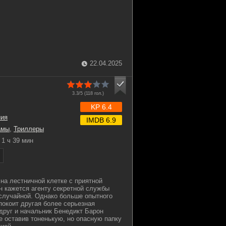
22.04.2025
3.3/5 (
118
гол.)
KP 6.4
ния
IMDB 6.9
амы
,
Триллеры
1 ч 39 мин
на лестничной клетке с приятной
 кажется агенту секретной службы
случайной. Однако больше опытного
покоит другая более серьезная
друг и начальник Бенедикт Барон
е оставив тоненькую, но опасную папку