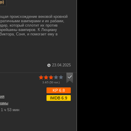
p)
ющая происхождение вековой кровной
кратичными вампирами и их рабами,
идер, который сплотит их против
тарейшины вампиров. К Люциану
Виктора, Соня, и помогает ему в
23.04.2025
3.4/5 (
50
гол.)
KP 6.8
ния
IMDB 6.9
рамы
1 ч 53 мин