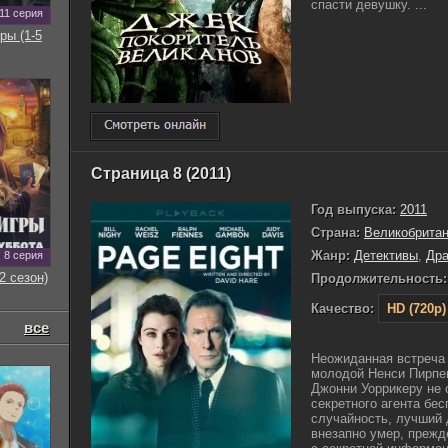
спасти девушку. ...
11 серия
ры (1-5
Страница 8 (2011)
Год выпуска:
2011
Страна:
Великобрита
Жанр:
Детективы
,
Др
8 серия
2 сезон)
Продолжительность:
Качество:
HD (720p)
все
Неожиданная встреча 
молодой Ненси Пирпен
Джонни Уоррикеру не 
секретного агента бес
случайность, лучший 
внезапно умер, прежд