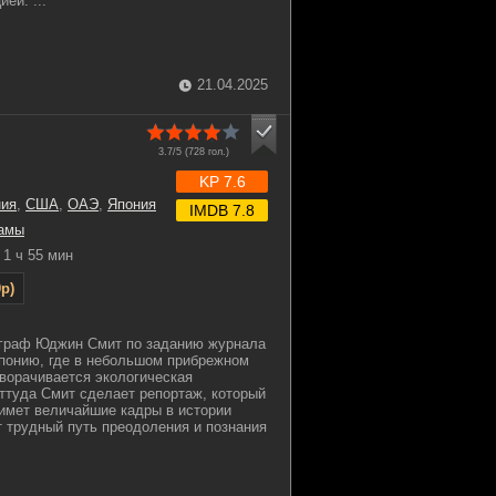
ей. ...
21.04.2025
3.7/5 (
728
гол.)
KP 7.6
ния
,
США
,
ОАЭ
,
Япония
IMDB 7.8
амы
1 ч 55 мин
p)
ограф Юджин Смит по заданию журнала
Японию, где в небольшом прибрежном
ворачивается экологическая
ттуда Смит сделает репортаж, который
нимет величайшие кадры в истории
 трудный путь преодоления и познания