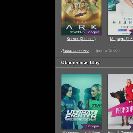
2 серия
Ковчег (3 сезон)
Медиум (1-5
Далее сериалы
(всего 13735)
Обновления Шоу
12 серия
Универсальный боец
Новый Ревизо