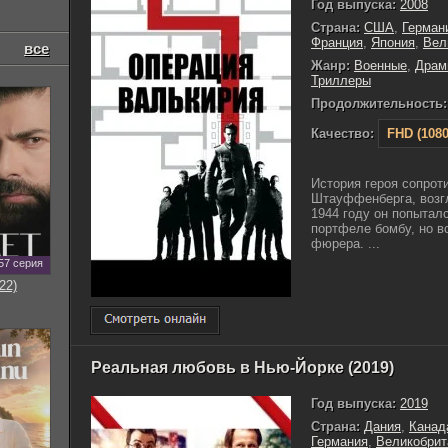
Год выпуска:
2008
Страна:
США
,
Герман
Франция
,
Япония
,
Вел
все
Жанр:
Военные
,
Драм
Триллеры
Продолжительность:
Качество:
FHD (1080
История героя сопрот
Штауффенберга, возгл
1944 году он попыталс
портфеле бомбу, но вс
фюрера. ...
57 серия
22)
Реальная любовь в Нью-Йорке (2019)
Год выпуска:
2019
Страна:
Дания
,
Канад
Германия
,
Великобрит