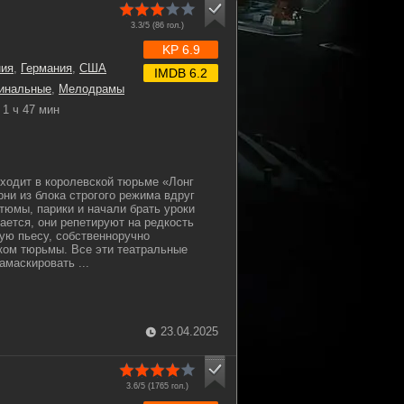
3.3/5 (
86
гол.)
KP 6.9
ния
,
Германия
,
США
IMDB 6.2
инальные
,
Мелодрамы
1 ч 47 мин
сходит в королевской тюрьме «Лонг
ни из блока строгого режима вдруг
тюмы, парики и начали брать уроки
ается, они репетируют на редкость
ую пьесу, собственноручно
ком тюрьмы. Все эти театральные
маскировать ...
23.04.2025
3.6/5 (
1765
гол.)