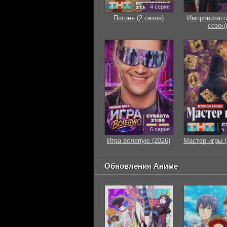
4 серия
Погоня (2 сезон)
Импровизато
сезон)
6 серия
Игра вслепую (2026)
Мастер игры (
Обновления Аниме