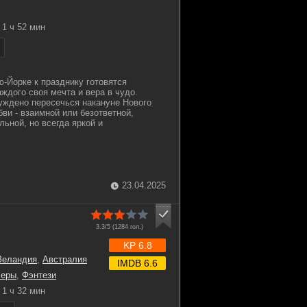
1 ч 52 мин
-Йорке к празднику готовятся
ждого своя мечта и вера в чудо.
уждено пересечься накануне Нового
ви - взаимной или безответной,
ьной, но всегда яркой и
23.04.2025
3.3/5 (
1284
гол.)
KP 6.8
Зеландия
,
Австралия
IMDB 6.6
леры
,
Фэнтези
1 ч 32 мин