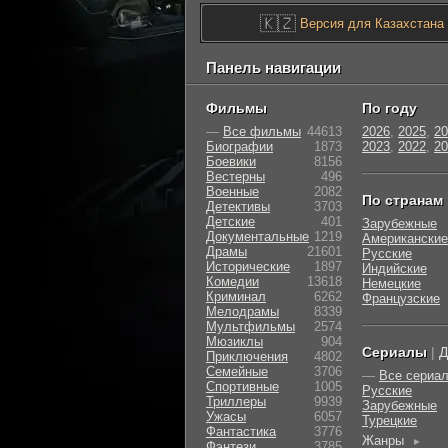
🇰🇿
Версия для Казахстана
Панель навигации
Фильмы
По году
—
Все фильмы
44613
2026
,
2025
,
20
Биографии
1873
2023
,
2022
,
20
Боевики
8156
Вестерны
496
Военные
2082
По странам
Детективы
3703
Детские
401
Зарубежные
Документальные
1219
Американские
Драмы
21601
Русские
Исторические
1897
Индийские
Комедии
13618
Немецкие
Криминал
6262
Французские
Мелодрамы
8339
Мультфильмы
2574
Мюзиклы
904
Сериалы
|
Д
Приключения
4802
Семейные
3706
—
Все сериа
Cпортивные
1005
Русские
Триллеры
9939
Зарубежные
Ужасы
6057
Турецкие
Фантастика
3776
Жанры
►
Фэнтези
3785