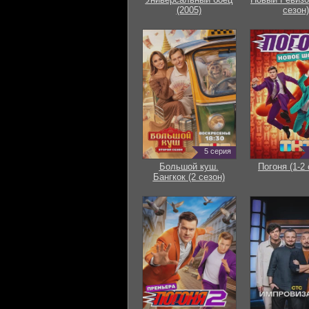
(2005)
сезон)
5 серия
Большой куш.
Погоня (1-2 
Бангкок (2 сезон)