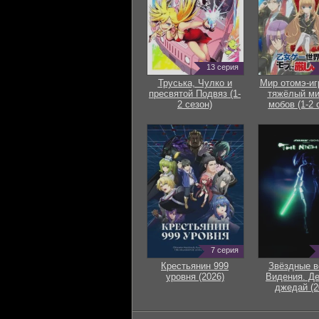
13 серия
Труська, Чулко и
Мир отомэ-иг
пресвятой Подвяз (1-
тяжёлый ми
2 сезон)
мобов (1-2 
7 серия
Крестьянин 999
Звёздные в
уровня (2026)
Видения. Д
джедай (2