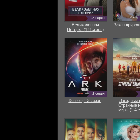
28 серия
Великолепная
Закон природ
Пятерка (1-8 сезон)
2 серия
Ковчег (1-3 сезон)
Звёздный 
Странные 
миры (1-4 с