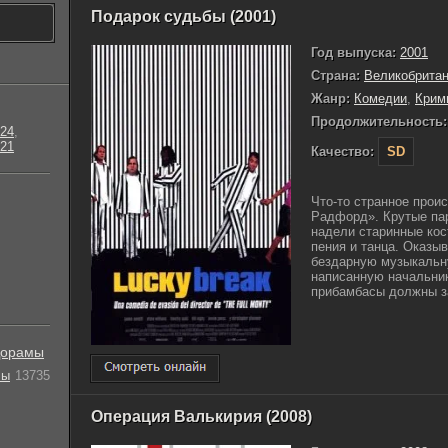
Подарок судьбы (2001)
Год выпуска:
2001
Страна:
Великобрита
Жанр:
Комедии
,
Крим
Продолжительность:
24
,
21
Качество:
SD
Что-то странное прои
Радфорд». Крутые пар
надели старинные кос
пения и танца. Оказыв
бездарную музыкальн
написанную начальни
прибамбасы должны за
орамы
лы
13735
Операция Валькирия (2008)