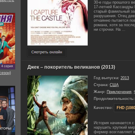
30-е годы прошлого в
17-летней Кассандры 
старый фамильный зам
разрушения. Отец де
отчаянно пытается по
романа, хотя за посл
ни строчки. На ...
4 серия
Джек – покоритель великанов (2013)
сезон)
Год выпуска:
2013
Страна:
США
Жанр:
Приключения
,
Продолжительность:
Качество:
FHD (1080
История начинается с
нарушить хрупкий ми
фермер возглавляет в