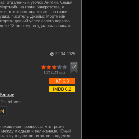
ека, отдаленный уголок Англии. Семья
Мортмэйн на грани банкротства, а
ок, в котором она живет - на грани
вушки, писатель Джеймс Мортмэйн
вторять давний успех своего первого
едние 12 лет ему не удалось написать
22.04.2025
3.2/5 (
1172
гол.)
KP 6.3
IMDB 6.2
Фэнтези
1 ч 54 мин
p)
 похищения принцессы, что грозит
р между людьми и великанами. Юный
ылазку в царство гигантов в надежде