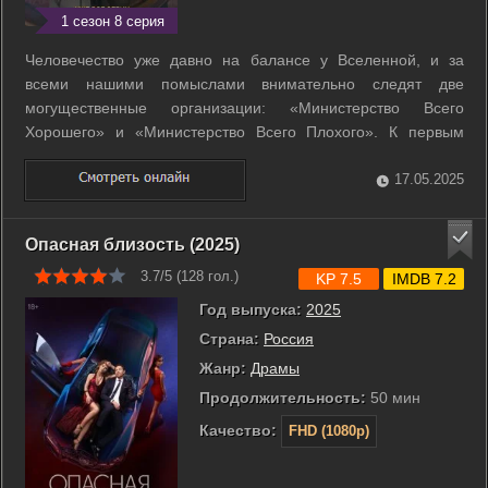
1 сезон 8 серия
Человечество уже давно на балансе у Вселенной, и за
всеми нашими помыслами внимательно следят две
могущественные организации: «Министерство Всего
Хорошего» и «Министерство Всего Плохого». К первым
попадают наши самые добрые и хорошие желания, а ко
вторым ― только самые злые. Сотрудники министерств
17.05.2025
днём и ночью обрабатывают запросы обычных людей и ...
Опасная близость (2025)
3.7/5 (
128
гол.)
KP 7.5
IMDB 7.2
Год выпуска:
2025
Страна:
Россия
Жанр:
Драмы
Продолжительность:
50 мин
Качество:
FHD (1080p)