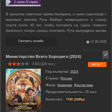
1 сезон 9 серия
В прошлом советская прима-балерина, а ныне хореограф с
мировым именем Рута Майерс возвращается в страну
спустя почти 40 лет, чтобы поставить на сцене главного
балетного театра страны спектакль. Рута вынуждена заново
выстраивать отношения с друзьями и врагами, за
прошедшее время ставшими ключевыми людьми в русском
17.05.2025
балете, но главное - с худруком ...
Министерство Всего Хорошего (2024)
3.5/5 (
120
гол.)
KP 6.7
Год выпуска:
2024
Страна:
Россия
Жанр:
Комедии
,
Фантастика
Продолжительность:
35 мин
Качество:
FHD (1080p)