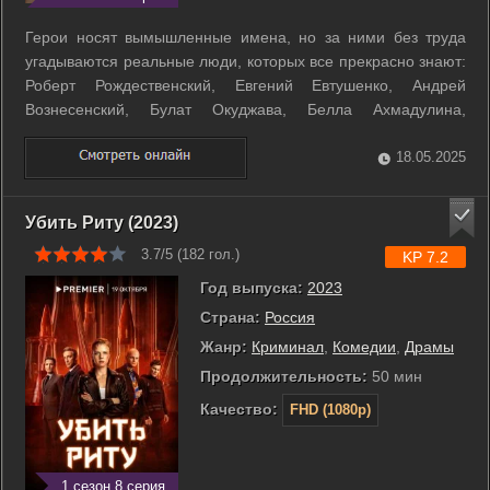
Герои носят вымышленные имена, но за ними без труда
угадываются реальные люди, которых все прекрасно знают:
Роберт Рождественский, Евгений Евтушенко, Андрей
Вознесенский, Булат Окуджава, Белла Ахмадулина,
Владимир Высоцкий, Эрнст Неизвестный, сам Василий
Аксёнов и другие. Фильм рассказывает о том, как жили эти
18.05.2025
люди – сопротивлялись власти или ...
Убить Риту (2023)
3.7/5 (
182
гол.)
KP 7.2
Год выпуска:
2023
Страна:
Россия
Жанр:
Криминал
,
Комедии
,
Драмы
Продолжительность:
50 мин
Качество:
FHD (1080p)
1 сезон 8 серия