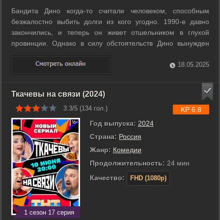
Бандита Дино когда-то считали человеком, способным
безжалостно выбить долги из кого угодно. 1990-е давно
закончились, и теперь он живет отшельником в глухой
провинции. Однако в силу обстоятельств Дино вынужден
вернуться в большой город к своей старой «профессии», но
теперь ему предстоит рассчитаться со своими долгами. ...
18.05.2025
Ткачевы на связи (2024)
3.3/5 (
134
гол.)
KP 6.8
Год выпуска:
2024
Страна:
Россия
Жанр:
Комедии
Продолжительность:
24 мин
Качество:
FHD (1080p)
1 сезон 17 серия