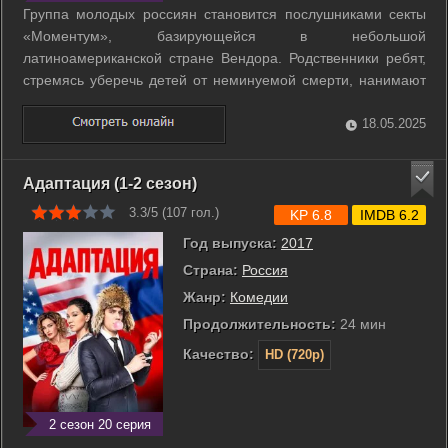
Группа молодых россиян становится послушниками секты
«Моментум», базирующейся в небольшой
латиноамериканской стране Вендора. Родственники ребят,
стремясь уберечь детей от неминуемой смерти, нанимают
профессионального военного. Полностью доверившись ему,
прибывают в Вендору. Однако вскоре становится ясно, что у
18.05.2025
нанятого профессионала есть свои ...
Адаптация (1-2 сезон)
3.3/5 (
107
гол.)
KP 6.8
IMDB 6.2
Год выпуска:
2017
Страна:
Россия
Жанр:
Комедии
Продолжительность:
24 мин
Качество:
HD (720p)
2 сезон 20 серия