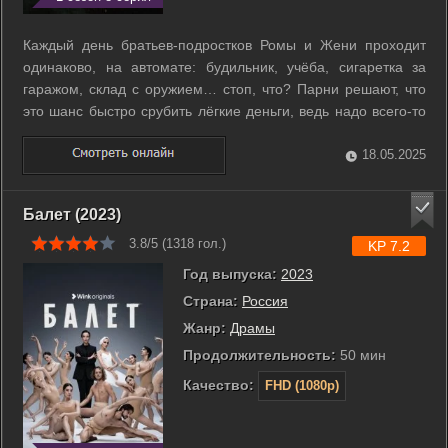
Каждый день братьев-подростков Ромы и Жени проходит
одинаково, на автомате: будильник, учёба, сигаретка за
гаражом, склад с оружием… стоп, что? Парни решают, что
это шанс быстро срубить лёгкие деньги, ведь надо всего-то
продать автоматы в даркнете. Но где оружие, там и опасные
люди - тут-то и начинается самое интересное. Очень скоро
18.05.2025
в истории ...
Балет (2023)
3.8/5 (
1318
гол.)
KP 7.2
Год выпуска:
2023
Страна:
Россия
Жанр:
Драмы
Продолжительность:
50 мин
Качество:
FHD (1080p)