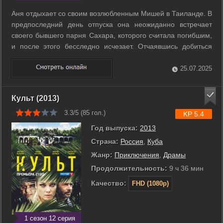
Аня отдыхает со своим возлюбленным Мишей в Таиланде. В
предпоследний день отпуска она неожиданно встречает
своего бывшего парня Сахара, которого считала погибшим,
и после этого бесследно исчезает. Отчаявшись добиться
помощи от полиции, Миша начинает собственное
расследование и выясняет, что Аня многое от него
25.07.2025
скрывала. В процессе поисков Миша ...
Культ (2013)
3.3/5 (
85
гол.)
KP 5.4
Год выпуска:
2013
Страна:
Россия
,
Куба
Жанр:
Приключения
,
Драмы
Продолжительность:
9 ч 36 мин
Качество:
FHD (1080p)
1 сезон 12 серия