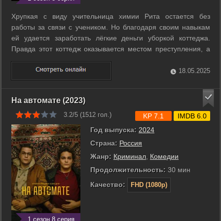
Хрупкая с виду учительница химии Рита остается без
работы за связи с учеником. Но благодаря своим навыкам
ей удается заработать лёгкие деньги уборкой коттеджа.
Правда этот коттедж оказывается местом преступления, а
сама Рита оказывается в эпицентре криминальных разборок
местных бандитов. Однако Рита не так проста - все это
18.05.2025
время она жила под ...
На автомате (2023)
3.2/5 (
1512
гол.)
KP 7.1
IMDB 6.0
Год выпуска:
2024
Страна:
Россия
Жанр:
Криминал
,
Комедии
Продолжительность:
30 мин
Качество:
FHD (1080p)
1 сезон 8 серия