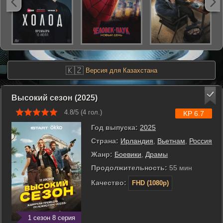
🇰🇿
Версия для Казахстана
Высокий сезон (2025)
4.8/5 (
4
гол.)
KP 6.7
Год выпуска:
2025
Страна:
Ирландия
,
Вьетнам
,
Россия
Жанр:
Боевики
,
Драмы
Продолжительность:
55 мин
Качество:
FHD (1080p)
1 сезон 8 серия