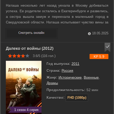
Наташа несколько лет назад уехала в Москву добиваться
успеха. Ее родители остались в Екатеринбурге и развелись,
а сестра вышла замуж и переехала в маленький город в
Свердловской области. Наташа испытывает чувство вины за
то, что бросила семью, и постоянно старается решать все
их проблемы на расстоянии. Она живет с мужчиной намного
18.05.2025
старше себя, о ...
Далеко от войны (2012)
3.6/5 (
116
гол.)
KP 5.9
Год выпуска:
2011
Страна:
Россия
Жанр:
Исторические
,
Военные
,
Драмы
Продолжительность:
52 мин
Качество:
FHD (1080p)
1 сезон 4 серия