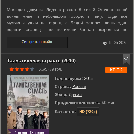
Молодая девушка Лида в разгар Великой Отечественной
войны живет в небольшом городе, в тылу. Когда все
мужчины ушли на фронт, с Лидой остался лишь один
верный товарищ - пес по имени Каштан, безродный, но
очень преданный. Но однажды суровая война добралась и
до Лидиного друга. Каштана увидели на улице и
18.05.2025
«мобилизовали» в ряды советской армии и ...
Таинственная страсть (2016)
3.6/5 (
79
гол.)
KP 7.2
Год выпуска:
2015
Страна:
Россия
Жанр:
Драмы
Продолжительность:
50 мин
Качество:
HD (720p)
1 сезон 13 серия