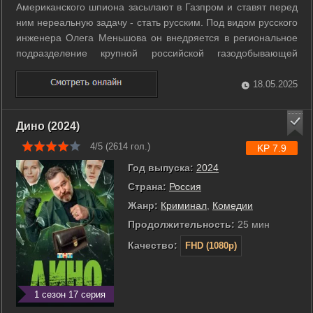
Американского шпиона засылают в Газпром и ставят перед
ним нереальную задачу - стать русским. Под видом русского
инженера Олега Меньшова он внедряется в региональное
подразделение крупной российской газодобывающей
компании в городе Ноябрьск, чтобы получить секретную
информацию о новейшей разработке российских ученых в
18.05.2025
области добычи газа. В ...
Дино (2024)
4/5 (
2614
гол.)
KP 7.9
Год выпуска:
2024
Страна:
Россия
Жанр:
Криминал
,
Комедии
Продолжительность:
25 мин
Качество:
FHD (1080p)
1 сезон 17 серия