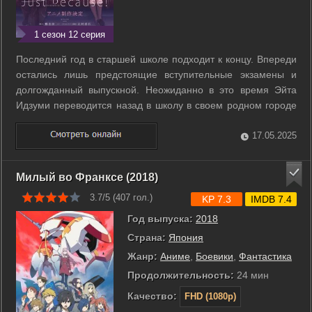
1 сезон 12 серия
Последний год в старшей школе подходит к концу. Впереди
остались лишь предстоящие вступительные экзамены и
долгожданный выпускной. Неожиданно в это время Эйта
Идзуми переводится назад в школу в своем родном городе
спустя четыре года, как покинул его. Его возвращение и
воссоединение с друзьями со средней школы оказывает
17.05.2025
влияние не только на его ...
Милый во Франкcе (2018)
3.7/5 (
407
гол.)
KP 7.3
IMDB 7.4
Год выпуска:
2018
Страна:
Япония
Жанр:
Аниме
,
Боевики
,
Фантастика
Продолжительность:
24 мин
Качество:
FHD (1080p)