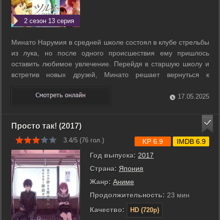
2 сезон 13 серия
Минато Нарумия в средней школе состоял в клубе стрельбы
из лука, но после одного происшествия ему пришлось
оставить любимое увлечение. Перейдя в старшую школу и
встретив новых друзей, Минато решает вернуться к
стрельбе и одержать победу на соревнованиях префектуры.
...
17.05.2025
Просто так! (2017)
3.4/5 (
76
гол.)
KP 6.9
IMDB 6.9
Год выпуска:
2017
Страна:
Япония
Жанр:
Аниме
Продолжительность:
23 мин
Качество:
HD (720p)