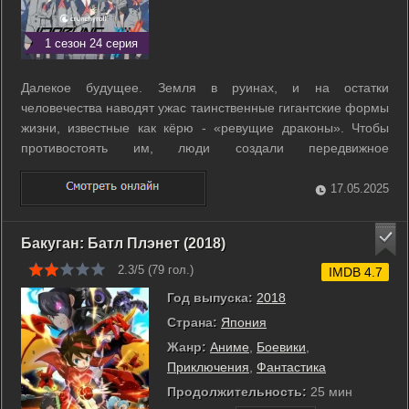
1 сезон 24 серия
Далекое будущее. Земля в руинах, и на остатки
человечества наводят ужас таинственные гигантские формы
жизни, известные как кёрю - «ревущие драконы». Чтобы
противостоять им, люди создали передвижное
фортификационное сооружение, названное Плантацией,
где растут и обучаются юные пилоты роботов Франкс.
17.05.2025
Единственная цель, ради которой живут эти дети, - ...
Бакуган: Батл Плэнет (2018)
2.3/5 (
79
гол.)
IMDB 4.7
Год выпуска:
2018
Страна:
Япония
Жанр:
Аниме
,
Боевики
,
Приключения
,
Фантастика
Продолжительность:
25 мин