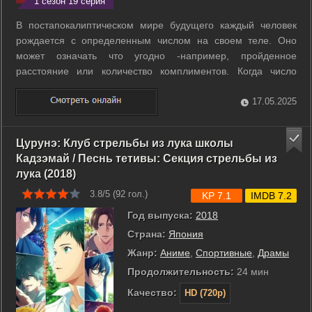
1 сезон 19 серия
В постапокалиптическом мире будущего каждый человек
рождается с определенным числом на своем теле. Оно
может означать что угодно -например, пройденное
расстояние или количество комплиментов. Когда число
становится равным нулю, человек отправляется в Бездну.
Именно это случилось с матерью Хины. Перед тем как
17.05.2025
исчезнуть, женщина просит дочь найти ...
Цурунэ: Клуб стрельбы из лука школы
Кадзэмай / Песнь тетивы: Секция стрельбы из
лука (2018)
3.8/5 (
92
гол.)
KP 7.1
IMDB 7.2
Год выпуска:
2018
Страна:
Япония
Жанр:
Аниме
,
Cпортивные
,
Драмы
Продолжительность:
24 мин
Качество:
HD (720p)