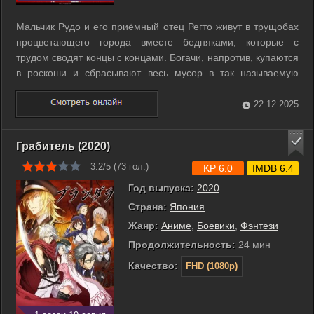
Мальчик Рудо и его приёмный отец Регто живут в трущобах
процветающего города вместе бедняками, которые с
трудом сводят концы с концами. Богачи, напротив, купаются
в роскоши и сбрасывают весь мусор в так называемую
«Бездну». Однажды Рудо ложно обвиняют в убийстве Регто
и приговаривают к ужасному наказанию - изгнанию в
22.12.2025
«Бездну», где мусор, ...
Грабитель (2020)
3.2/5 (
73
гол.)
KP 6.0
IMDB 6.4
Год выпуска:
2020
Страна:
Япония
Жанр:
Аниме
,
Боевики
,
Фэнтези
Продолжительность:
24 мин
Качество:
FHD (1080p)