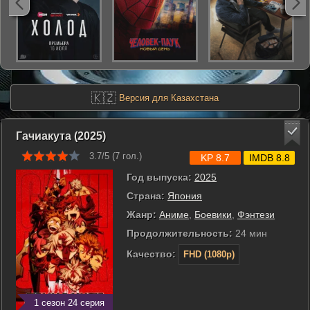
🇰🇿
Версия для Казахстана
Гачиакута (2025)
3.7/5 (
7
гол.)
KP 8.7
IMDB 8.8
Год выпуска:
2025
Страна:
Япония
Жанр:
Аниме
,
Боевики
,
Фэнтези
Продолжительность:
24 мин
Качество:
FHD (1080p)
1 сезон 24 серия