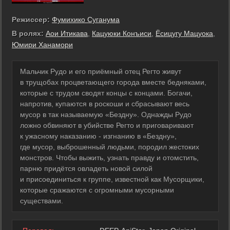
Режиссер:
Фумихико Суганума
В ролях:
Аои Итикава
,
Кацуюки Конъиси
,
Ёсицугу Мацуока
,
Юмири Ханамори
Мальчик Рудо и его приёмный отец Регто живут
в трущобах процветающего города вместе бедняками,
которые с трудом сводят концы с концами. Богачи,
напротив, купаются в роскоши и сбрасывают весь
мусор в так называемую «Бездну». Однажды Рудо
ложно обвиняют в убийстве Регто и приговаривают
к ужасному наказанию - изгнанию в «Бездну»,
где мусор, выброшенный людьми, породил жестоких
монстров. Чтобы выжить, узнать правду и отомстить,
парню придётся овладеть новой силой
и присоединиться к группе, известной как Мусорщики,
которые сражаются с огромными мусорными
существами.