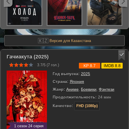
🇰🇿
Версия для Казахстана
Гачиакута (2025)
3.7/5 (
7
гол.)
KP 8.7
IMDB 8.8
Год выпуска:
2025
Страна:
Япония
Жанр:
Аниме
,
Боевики
,
Фэнтези
Продолжительность:
24 мин
Качество:
FHD (1080p)
1 сезон 24 серия