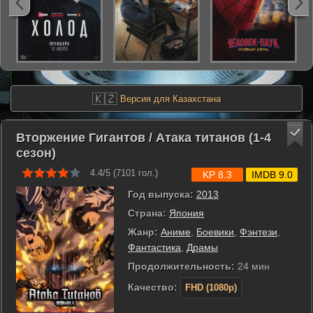
🇰🇿
Версия для Казахстана
Вторжение Гигантов / Атака титанов (1-4
сезон)
4.4/5 (
7101
гол.)
KP 8.3
IMDB 9.0
Год выпуска:
2013
Страна:
Япония
Жанр:
Аниме
,
Боевики
,
Фэнтези
,
Фантастика
,
Драмы
Продолжительность:
24 мин
Качество:
FHD (1080p)