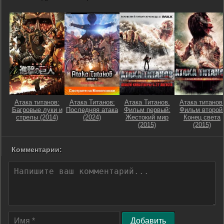
Атака титанов:
Атака Титанов:
Атака Титанов.
Атака титанов
Багровые луки и
Последняя атака
Фильм первый:
Фильм второй
стрелы (2014)
(2024)
Жестокий мир
Конец света
(2015)
(2015)
Комментарии:
Добавить