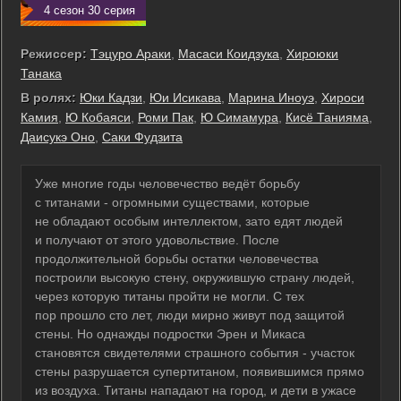
4 сезон 30 серия
Режиссер:
Тэцуро Араки
,
Масаси Коидзука
,
Хироюки
Танака
В ролях:
Юки Кадзи
,
Юи Исикава
,
Марина Иноуэ
,
Хироси
Камия
,
Ю Кобаяси
,
Роми Пак
,
Ю Симамура
,
Кисё Танияма
,
Даисукэ Оно
,
Саки Фудзита
Уже многие годы человечество ведёт борьбу
с титанами - огромными существами, которые
не обладают особым интеллектом, зато едят людей
и получают от этого удовольствие. После
продолжительной борьбы остатки человечества
построили высокую стену, окружившую страну людей,
через которую титаны пройти не могли. С тех
пор прошло сто лет, люди мирно живут под защитой
стены. Но однажды подростки Эрен и Микаса
становятся свидетелями страшного события - участок
стены разрушается супертитаном, появившимся прямо
из воздуха. Титаны нападают на город, и дети в ужасе