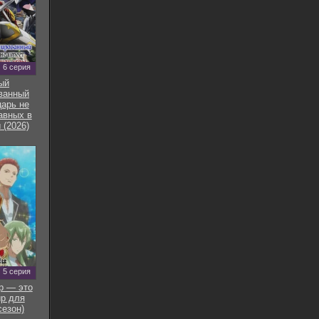
6 серия
ый
ванный
арь не
авных в
 (2026)
5 серия
р — это
р для
сезон)