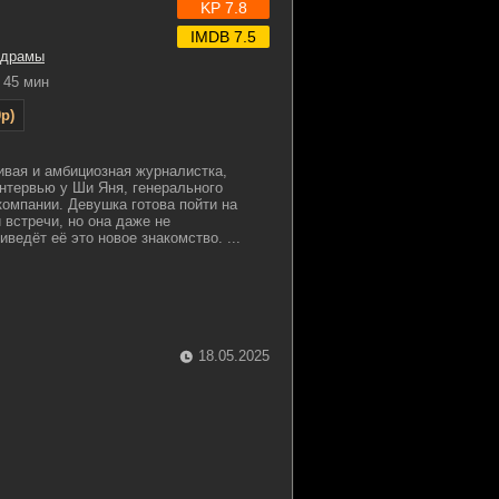
KP 7.8
IMDB 7.5
драмы
45 мин
p)
вая и амбициозная журналистка,
интервью у Ши Яня, генерального
компании. Девушка готова пойти на
 встречи, но она даже не
иведёт её это новое знакомство. ...
18.05.2025