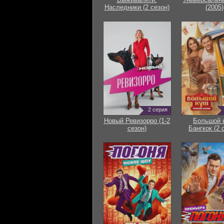
Наследники (2 сезон)
(2005)
2 серия
Новый Ревизорро (1-2
Большой 
сезон)
Бангкок (2 