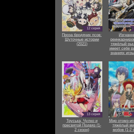
12 серия
Проза бродячих псов:
Изгнанн
Шуточные истории
реинкарниро
(2021)
тяжёлый рыц
имеет себе р
знаниях игры
13 серия
Труська, Чулко и
Мир отомэ-иг
пресвятой Подвяз (1-
тяжёлый ми
2 сезон)
мобов (1-2 