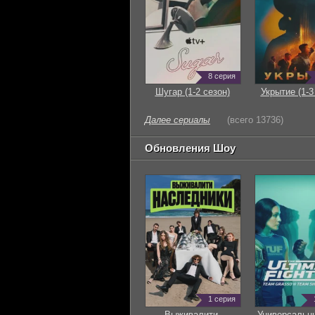
8 серия
Шугар (1-2 сезон)
Укрытие (1-3
Далее сериалы
(всего 13736)
Обновления Шоу
1 серия
Выживалити.
Универсальн