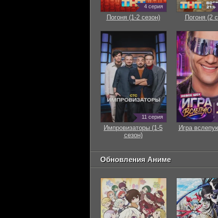
4 серия
Погоня (1-2 сезон)
Погоня (2 с
11 серия
Импровизаторы (1-5
Игра вслепую
сезон)
Обновления Аниме