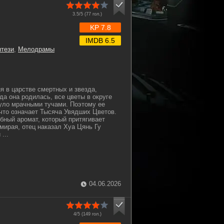
3.5/5 (
77
гол.)
KP 7.8
IMDB 6.5
тези
,
Мелодрамы
я в царстве смертных и звезда,
да она родилась, все цветы в округе
нуло мрачными тучами. Поэтому ее
 что означает Тысяча Увядших Цветов.
бный аромат, который притягивает
мирая, отец наказал Хуа Цянь Гу
...
04.06.2026
4/5 (
149
гол.)