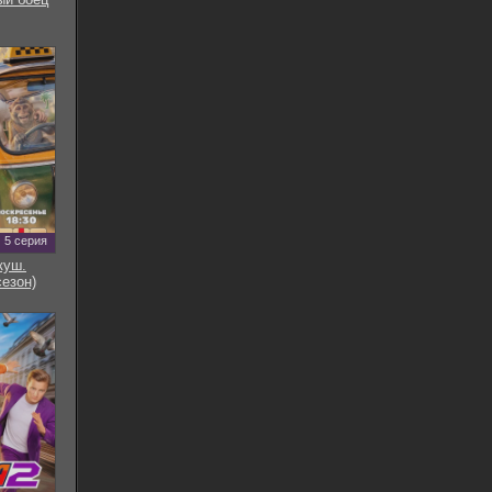
5 серия
куш.
сезон)