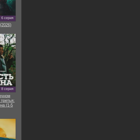
6 серия
(2026)
8 серия
очном
 третья:
на (1-5