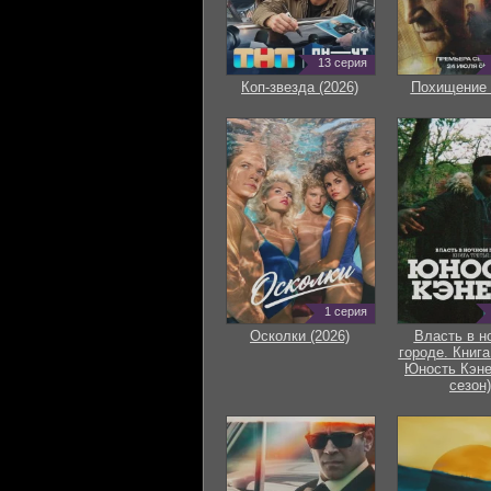
13 серия
Коп-звезда (2026)
Похищение 
1 серия
Осколки (2026)
Власть в н
городе. Книга
Юность Кэне
сезон)