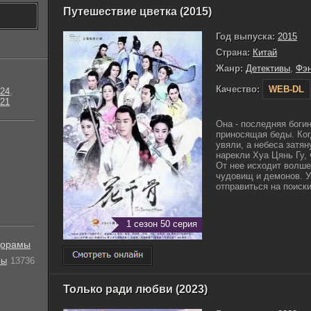
Путешествие цветка (2015)
Год выпуска:
2015
Страна:
Китай
Жанр:
Детективы
,
Фэн
Качество:
WEB-DL
24
,
21
Она - последняя богин
приносящая беды. Ког
увяли, а небеса затя
нарекли Хуа Цянь Гу,
От нее исходит волше
чудовищ и демонов. У
отправиться на поиски 
1 сезон 50 серия
орамы
лы
13736
Только ради любви (2023)