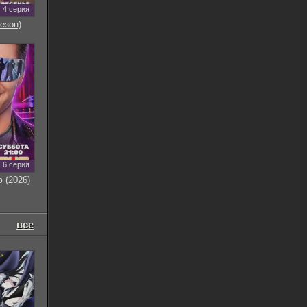
4 серия
езон)
6 серия
 (2026)
все