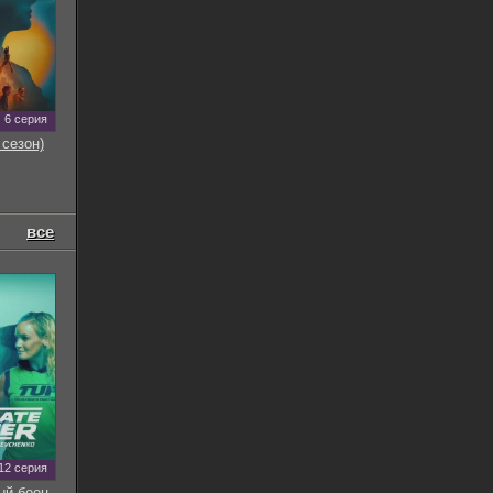
6 серия
 сезон)
все
12 серия
ый боец