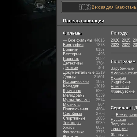
🇰🇿
Версия для Казахстана
Панель навигации
Фильмы
По году
—
Все фильмы
44615
2026
,
2025
,
20
Биографии
1873
2023
,
2022
,
20
Боевики
8157
Вестерны
496
Военные
2082
По странам
Детективы
3704
Детские
401
Зарубежные
Документальные
1219
Американские
Драмы
21601
Русские
Исторические
1897
Индийские
Комедии
13619
Немецкие
Криминал
6262
Французские
Мелодрамы
8339
Мультфильмы
2574
Мюзиклы
904
Сериалы
|
Д
Приключения
4804
Семейные
3706
—
Все сериа
Cпортивные
1005
Русские
Триллеры
9939
Зарубежные
Ужасы
6057
Турецкие
Фантастика
3776
Жанры
►
Фэнтези
3786