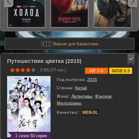
🇰🇿
Версия для Казахстана
Путешествие цветка (2015)
3.5/5 (
77
гол.)
KP 7.8
IMDB 6.5
Год выпуска:
2015
Страна:
Китай
Жанр:
Детективы
,
Фэнтези
,
Мелодрамы
Качество:
WEB-DL
1 сезон 50 серия