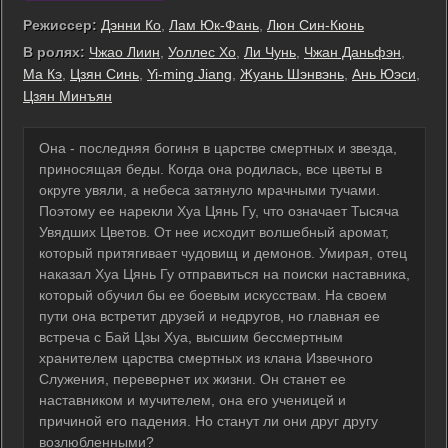
Режиссер:
Дэнни Ко
,
Лам Юк-Фань
,
Люн Син-Кюнь
В ролях:
Чжао Лиин
,
Уоллес Хо
,
Ли Чунь
,
Чжан Даньфэн
,
Ма Кэ
,
Цзян Синь
,
Yi-ming Jiang
,
Жуань Шэнвэнь
,
Ань Юэси
,
Цзян Минъян
Она - последняя богиня в царстве смертных и звезда,
приносящая беды. Когда она родилась, все цветы в
округе увяли, а небеса затянуло мрачными тучами.
Поэтому ее нарекли Хуа Цянь Гу, что означает Тысяча
Увядших Цветов. От нее исходит волшебный аромат,
который притягивает чудовищ и демонов. Умирая, отец
наказал Хуа Цянь Гу отправиться на поиски наставника,
который обучил бы ее боевым искусствам. На своем
пути она встретит друзей и недругов, но главная ее
встреча с Бай Цзы Хуа, высшим бессмертным
хранителем царства смертных из клана Извечного
Служения, перевернет их жизни. Он станет ее
наставником и мучителем, она его ученицей и
причиной его падения. Но станут ли они друг другу
возлюбленными?