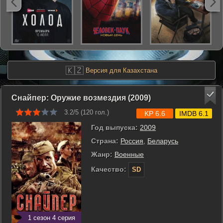
🇰🇿
Версия для Казахстана
Снайпер: Оружие возмездия (2009)
3.2/5 (
120
гол.)
KP 6.6
IMDB 6.1
Год выпуска:
2009
Страна:
Россия
,
Беларусь
Жанр:
Военные
Качество:
SD
1 сезон 4 серия