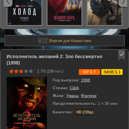
🇰🇿
Версия для Казахстана
Исполнитель желаний 2: Зло бессмертно
(1998)
2.7/5 (
109
гол.)
KP 5.7
IMDB 5.1
Год выпуска:
1998
Страна:
США
Жанр:
Ужасы
,
Фэнтези
Продолжительность:
1 ч 36 мин
Качество:
HD (720p)