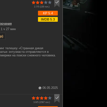
2.7/5 (
130
гол.)
KP 5.4
IMDB 5.3
лючения
1 ч 27 мин
p)
инг телешоу «Странная дикая
ватых энтузиаста отправляются в
мерики на поиски снежного человека.
06.05.2025
3.6/5 (
1567
гол.)