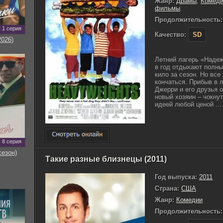
Жанр:
Драмы
,
Комед
фильмы
Продолжительность:
1 серия
Качество:
SD
2026)
Летний лагерь «Надежд
в год отдыхают полны
кило за сезон. Но все
кончаться. Прибыв в 
Джерри и его друзья 
новый хозяин – чокну
идеей любой ценой ...
8 серия
сезон)
Такие разные близнецы (2011)
Год выпуска:
2011
Страна:
США
Жанр:
Комедии
Продолжительность: