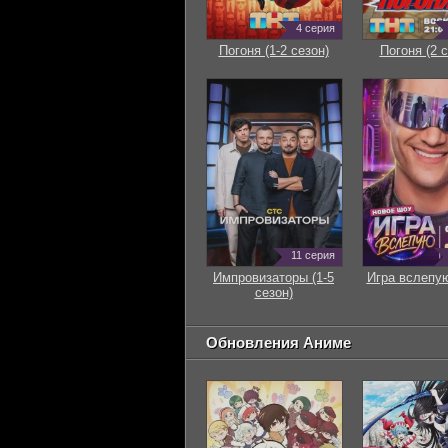
4 серия
Погоня (1-2 сезон)
Погоня (2 с
11 серия
Импровизаторы (1-5
Игра вслепую
сезон)
Обновления Аниме