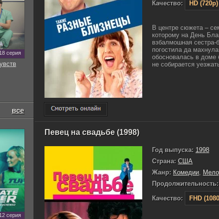
Качество:
HD (720p)
В центре сюжета – се
которому на День Бла
взбалмошная сестра-
погостила да махнула
18 серия
обосновалась в доме 
увств
не собирается уезжать.
все
Певец на свадьбе (1998)
Год выпуска:
1998
Страна:
США
Жанр:
Комедии
,
Мело
Продолжительность:
Качество:
FHD (1080
12 серия