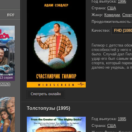
Год выпуска:
1996
Страна:
США
все
Жанр:
Комедии
,
Спор
Продолжительность:
Качество:
FHD (1080
Гилмор с детства обож
способностей у него 
было. Случай дал Гил
удар его был самым 
спорта, который парен
далеко не уедешь, а п
13 серия
(2026)
Толстопузы (1995)
Год выпуска:
1995
Страна:
США