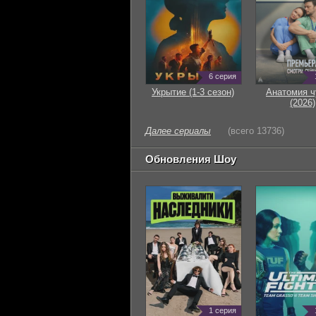
6 серия
Укрытие (1-3 сезон)
Анатомия ч
(2026)
Далее сериалы
(всего 13736)
Обновления Шоу
1 серия