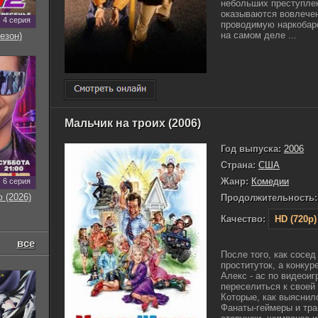
небольших преступлен
оказываются вовлече
4 серия
проводимую наркобаро
на самом деле ...
езон)
Мальчик на троих (2006)
Год выпуска:
2006
Страна:
США
Жанр:
Комедии
6 серия
 (2026)
Продолжительность:
Качество:
HD (720p)
все
После того, как сосед
проституток, а конкур
Алекс - ас по видеоиг
переселиться к своей
Которые, как выяснило
Фанаты-геймеры и трав