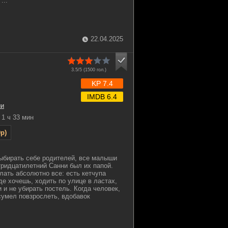
...
22.04.2025
3.5/5 (
1500
гол.)
KP 7.4
IMDB 6.4
ии
1 ч 33 мин
p)
ыбирать себе родителей, все малыши
тридцатилетний Санни был их папой.
лать абсолютно все: есть кетчупа
де хочешь, ходить по улице в ластах,
и и не убирать постель. Когда человек,
 сумел повзрослеть, вдобавок