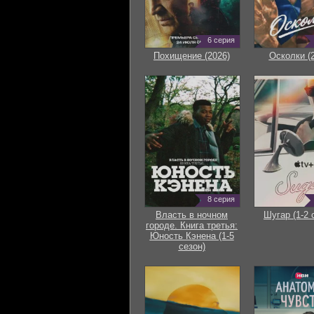
6 серия
Похищение (2026)
Осколки (
8 серия
Власть в ночном
Шугар (1-2 
городе. Книга третья:
Юность Кэнена (1-5
сезон)