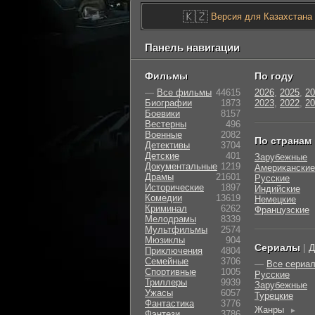
🇰🇿
Версия для Казахстана
Панель навигации
Фильмы
По году
—
Все фильмы
44615
2026
,
2025
,
20
Биографии
1873
2023
,
2022
,
20
Боевики
8157
Вестерны
496
Военные
2082
По странам
Детективы
3704
Детские
401
Зарубежные
Документальные
1219
Американские
Драмы
21601
Русские
Исторические
1897
Индийские
Комедии
13619
Немецкие
Криминал
6262
Французские
Мелодрамы
8339
Мультфильмы
2574
Мюзиклы
904
Сериалы
|
Д
Приключения
4804
Семейные
3706
—
Все сериа
Cпортивные
1005
Русские
Триллеры
9939
Зарубежные
Ужасы
6057
Турецкие
Фантастика
3776
Жанры
►
Фэнтези
3786