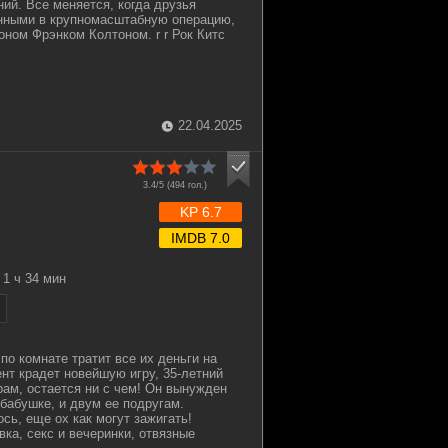
ий. Все меняется, когда друзья
нными в крупномасштабную операцию,
ном Фрэнком Колтоном. r r Рок Китс
22.04.2025
3.4/5 (
494
гол.)
KP 6.7
IMDB 7.0
1 ч 34 мин
 по комнате тратит все их деньги на
ент крадет новейшую игру, 35-летний
рам, остается ни с чем! Он вынужден
 бабушке, и двум ее подругам.
сь, еще ох как могут зажигать!
ка, секс и вечеринки, отвязные