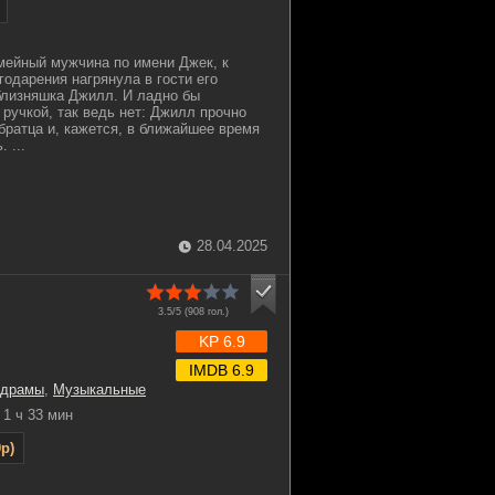
мейный мужчина по имени Джек, к
годарения нагрянула в гости его
близняшка Джилл. И ладно бы
 ручкой, так ведь нет: Джилл прочно
братца и, кажется, в ближайшее время
 ...
28.04.2025
3.5/5 (
908
гол.)
KP 6.9
IMDB 6.9
драмы
,
Музыкальные
1 ч 33 мин
p)