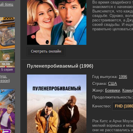
Во время свадебного 
ый боец
знакомится с начина
Выясняется, что кажд
свадьбе. Однако, вол
расстраивается, а Дж
своей свадьбы. И еще
правильно целоваться..
Пуленепробиваемый (1996)
5 серия
куш.
Год выпуска:
1996
сезон)
Страна:
США
Жанр:
Боевики
,
Коме
Продолжительность:
Качество:
FHD (1080
Рок Китс и Арчи Моуз
мелкий воришка и мош
они не расставались 