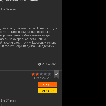
ии
,
Семейные
,
Спортивные
1 ч 37 мин
а» - рай для толстяков. В нем из года
е дети, мирно скидывая несколько
 хорошее имеет обыкновение когда-то
лагерь на очередное лето, юный
обнаруживают, что у «Надежды» теперь
тый фанат бодибилдинга. Он одержим
29.04.2025
2.1/5 (
732
гол.)
KP 5.2
IMDB 3.3
1 ч 34 мин