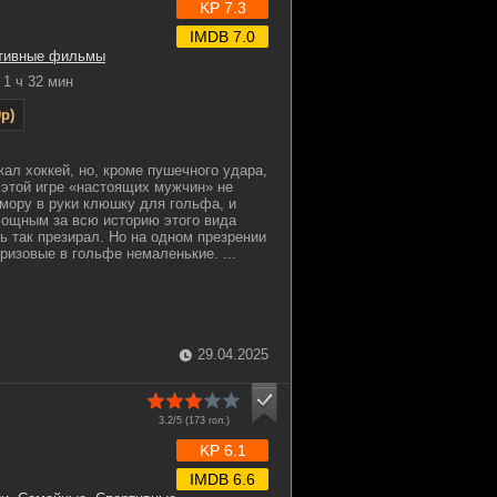
KP 7.3
IMDB 7.0
тивные фильмы
1 ч 32 мин
p)
ал хоккей, но, кроме пушечного удара,
к этой игре «настоящих мужчин» не
мору в руки клюшку для гольфа, и
мощным за всю историю этого вида
ь так презирал. Но на одном презрении
ризовые в гольфе немаленькие. ...
29.04.2025
3.2/5 (
173
гол.)
KP 6.1
IMDB 6.6