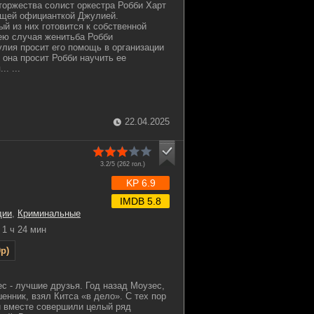
торжества солист оркестра Робби Харт
ющей официанткой Джулией.
ый из них готовится к собственной
ею случая женитьба Робби
улия просит его помощь в организации
 она просит Робби научить ее
. ...
22.04.2025
3.2/5 (
262
гол.)
KP 6.9
IMDB 5.8
дии
,
Криминальные
1 ч 24 мин
p)
ес - лучшие друзья. Год назад Моузес,
енник, взял Китса «в дело». С тех пор
и вместе совершили целый ряд