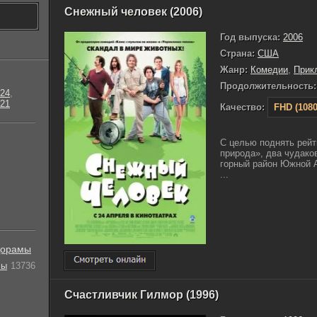
Снежный человек (2006)
Год выпуска:
2006
Страна:
США
Жанр:
Комедии
,
Прик
Продолжительность:
24
,
21
Качество:
FHD (1080
С целью поднять рейт
природа», два чудако
горный район Южной А
...
орамы
лы
13736
Счастливчик Гилмор (1996)