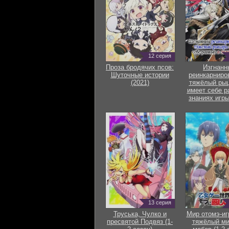
12 серия
Проза бродячих псов:
Изгнанн
Шуточные истории
реинкарниро
(2021)
тяжёлый рыц
имеет себе р
знаниях игры
13 серия
Труська, Чулко и
Мир отомэ-иг
пресвятой Подвяз (1-
тяжёлый ми