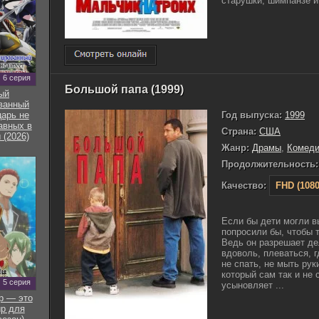
старушки, шимпанзе и 
6 серия
Большой папа (1999)
ый
ванный
Год выпуска:
1999
арь не
авных в
Страна:
США
 (2026)
Жанр:
Драмы
,
Комед
Продолжительность:
Качество:
FHD (1080
Если бы дети могли в
попросили бы, чтобы 
Ведь он разрешает де
вдоволь, плеваться, г
не спать, не мыть рук
который сам так и не
5 серия
усыновляет ...
р — это
р для