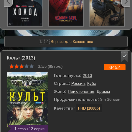
🇰🇿
Версия для Казахстана
Культ (2013)
3.3/5 (
85
гол.)
KP 5.4
Год выпуска:
2013
Страна:
Россия
,
Куба
Жанр:
Приключения
,
Драмы
Продолжительность:
9 ч 36 мин
Качество:
FHD (1080p)
1 сезон 12 серия