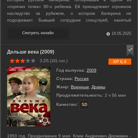
«горячих точек» 90-х ребенка. Ей принадлежит огромное
наследство за рубежом, о котором балерина не
подозревает. Бывший сотрудник спецслужб, нанятый
преступниками, с целью похитить у балерины наследство,
неожиданно обнаруживает, что ее дочь жива. А самого
18.05.2025
преступника связывают с балериной ...
Дольше века (2009)
3.2/5 (
101
гол.)
KP 6.4
Год выпуска:
2009
Страна:
Россия
Жанр:
Военные
,
Драмы
Продолжительность:
2 ч 56 мин
Качество:
SD
1993 год. Празднование 9 мая. Клим Андреевич Державин -