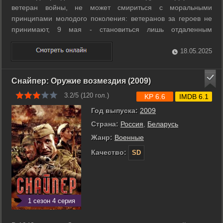
ветеран войны, не может смириться с моральными
принципами молодого поколения: ветеранов за героев не
принимают, 9 мая - становиться лишь отдаленным
напоминанием о победе над фашистской Германией.
Последней каплей становится его внук Андрей, который в
18.05.2025
самый дорогой праздник, в кругу ...
Снайпер: Оружие возмездия (2009)
3.2/5 (
120
гол.)
KP 6.6
IMDB 6.1
Год выпуска:
2009
Страна:
Россия
,
Беларусь
Жанр:
Военные
Качество:
SD
1 сезон 4 серия