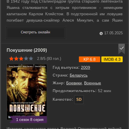
В 1942 году под Сталинградом группа старшего лейтенанта
Яшина сталкивается с хитрым противником - немецким
капитаном Карлом Кляйстом. В подстроенной им ловушке
погибает девушка-снайпер Алеся Микулич, а сам Яшин
получает тяжелое ранение. ...
17.05.2025
Покушение (2009)
2.8/5 (
93
гол.)
KP 6.8
IMDB 4.3
Год выпуска:
2009
Страна:
Беларусь
Жанр:
Боевики
,
Военные
Продолжительность:
52 мин
Качество:
SD
1 сезон 8 серия
История начинается перед Великой Отечественной войной.