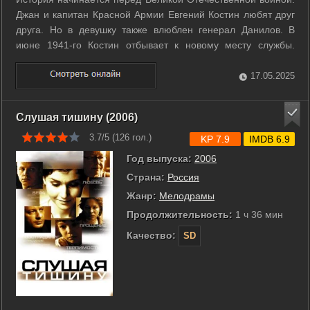
Джан и капитан Красной Армии Евгений Костин любят друг
друга. Но в девушку также влюблен генерал Данилов. В
июне 1941-го Костин отбывает к новому месту службы.
Начинается война. Родной город Джан захватывают немцы.
Костин ранен, но преодолевает сотни верст, чтобы найти
17.05.2025
любимую. И в ее городе ...
Слушая тишину (2006)
3.7/5 (
126
гол.)
KP 7.9
IMDB 6.9
Год выпуска:
2006
Страна:
Россия
Жанр:
Мелодрамы
Продолжительность:
1 ч 36 мин
Качество:
SD