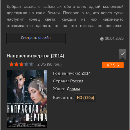
Добрая сказка о забавных обитателях одной маленькой
деревушки на краю Земли. Поверив в то, что через сутки
наступит конец света, каждый из них наконец-то
отваживается сделать то, на что никогда не решался.
Апокалипсис сдвигает их с привычных мест, но... так и не
происходит. И приходится милым чудакам заново учиться
30.04.2025
любить, драться и выживать... ...
Напрасная жертва (2014)
2.8/5 (
98
гол.)
KP 5.6
Год выпуска:
2014
Страна:
Россия
Жанр:
Драмы
Качество:
HD (720p)