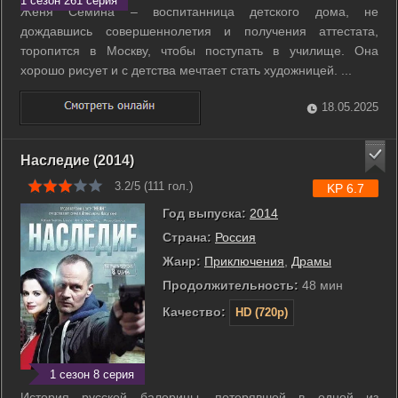
1 сезон 261 серия
Женя Сёмина – воспитанница детского дома, не
дождавшись совершеннолетия и получения аттестата,
торопится в Москву, чтобы поступать в училище. Она
хорошо рисует и с детства мечтает стать художницей. ...
18.05.2025
Наследие (2014)
3.2/5 (
111
гол.)
KP 6.7
Год выпуска:
2014
Страна:
Россия
Жанр:
Приключения
,
Драмы
Продолжительность:
48 мин
Качество:
HD (720p)
1 сезон 8 серия
История русской балерины, потерявшей в одной из