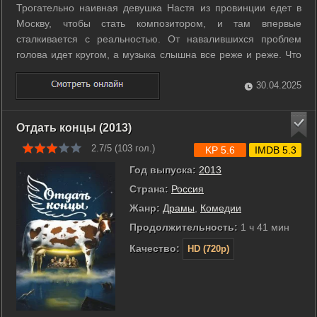
Трогательно наивная девушка Настя из провинции едет в
Москву, чтобы стать композитором, и там впервые
сталкивается с реальностью. От навалившихся проблем
голова идет кругом, а музыка слышна все реже и реже. Что
же выбрать? Призвание или... Обычно жизнь человека
определяется обстоятельствами, но для Насти решающим
30.04.2025
обстоятельством оказывается сама ...
Отдать концы (2013)
2.7/5 (
103
гол.)
KP 5.6
IMDB 5.3
Год выпуска:
2013
Страна:
Россия
Жанр:
Драмы
,
Комедии
Продолжительность:
1 ч 41 мин
Качество:
HD (720p)