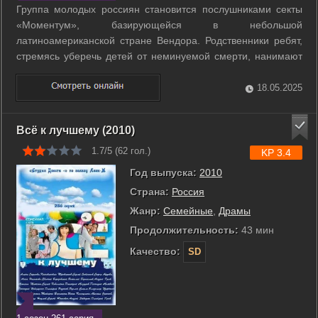
Группа молодых россиян становится послушниками секты
«Моментум», базирующейся в небольшой
латиноамериканской стране Вендора. Родственники ребят,
стремясь уберечь детей от неминуемой смерти, нанимают
профессионального военного. Полностью доверившись ему,
прибывают в Вендору. Однако вскоре становится ясно, что у
18.05.2025
нанятого профессионала есть свои ...
Всё к лучшему (2010)
1.7/5 (
62
гол.)
KP 3.4
Год выпуска:
2010
Страна:
Россия
Жанр:
Семейные
,
Драмы
Продолжительность:
43 мин
Качество:
SD