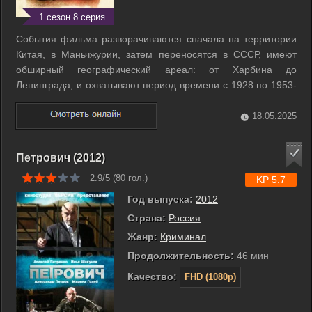
1 сезон 8 серия
События фильма разворачиваются сначала на территории
Китая, в Маньчжурии, затем переносятся в СССР, имеют
обширный географический ареал: от Харбина до
Ленинграда, и охватывают период времени с 1928 по 1953-
й годы. В основе сюжета: сложная, полная драматических
событий судьба человека - Бориса, сына сотрудника
18.05.2025
Китайско-Восточной железной дороги. ...
Петрович (2012)
2.9/5 (
80
гол.)
KP 5.7
Год выпуска:
2012
Страна:
Россия
Жанр:
Криминал
Продолжительность:
46 мин
Качество:
FHD (1080p)