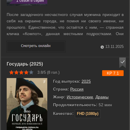
1 сезон 8 серия
После загадочного несчастного случая мужчина приходит в
себя на окраине города, не помня ни своего имени, ни
прошлого. Единственное, что остаётся с ним, — странная
кличка «Компот», данная местными подростками. Они
становятся его единственными друзьями и помогают искать
ответы, но чем больше он вспоминает, тем опаснее
13.11.2025
становится его жизнь. ...
Государь (2025)
3.8/5 (
8
гол.)
KP 7.1
Год выпуска:
2025
Страна:
Россия
Жанр:
Исторические
,
Драмы
Продолжительность:
52 мин
Качество:
FHD (1080p)