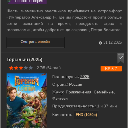
1 сезон 11 серия
Шесть знаменитых участников прибывают на остров-форт
«Император Александр I», где им предстоит пройти больше
сотни испытаний на время, преодолеть страх и
головоломки, чтобы добраться до сокровищ Петра Великого.
Игры проходят на территории настоящего укрепления в
Кроншлоте, превращённого в рекреационную локацию. На
31.12.2025
пути участников ждут как ...
Горыныч (2025)
2.7/5 (
64
гол.)
KP 5.7
Год выпуска:
2025
Страна:
Россия
Жанр:
Приключения
,
Семейные
,
Фэнтези
Продолжительность:
1 ч 37 мин
Качество:
FHD (1080p)