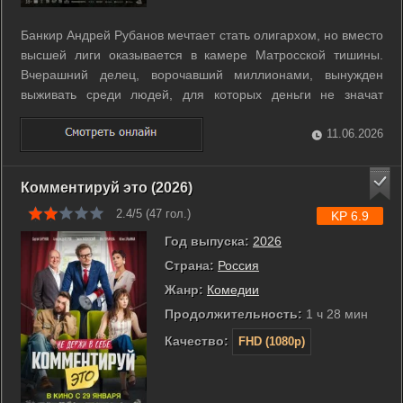
Банкир Андрей Рубанов мечтает стать олигархом, но вместо
высшей лиги оказывается в камере Матросской тишины.
Вчерашний делец, ворочавший миллионами, вынужден
выживать среди людей, для которых деньги не значат
ничего. Его роскошная жизнь в Москве сменяется тесным
пространством, где авторитет зарабатывается кулаками и
11.06.2026
хитростью. Андрей втянут в ...
Комментируй это (2026)
2.4/5 (
47
гол.)
KP 6.9
Год выпуска:
2026
Страна:
Россия
Жанр:
Комедии
Продолжительность:
1 ч 28 мин
Качество:
FHD (1080p)