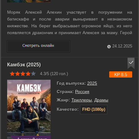
Моряк Алексей Алехин участвует в погружении на
батискафе и после аварии выныривает в незнакомом
княжестве. На берег выбрасывает огромное яйцо, из него
появляется дракончик и принимает Алексея за маму. Герой
решает защитить малыша и найти дорогу домой. В
княжестве он узнаёт о хандре князя Филимона и знакомится
24.12.2025
с Марусей. Во дворце зреют интриги, ...
Камбэк (2025)
4.3/5 (
120
гол.)
KP 8.5
Год выпуска:
2025
Страна:
Россия
Жанр:
Триллеры
,
Драмы
Качество:
FHD (1080p)