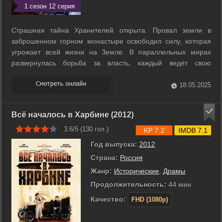
1 сезон 12 серия
Страшная тайна Хранителей открыта. Провал земли в
заброшенном горном монастыре освободил силу, которая
угрожает всей жизни на Земле. В параллельных мирах
развернулась борьба за власть, каждый ведёт свою
смертельную игру, и понять, кто враг, а кто друг невозможно.
Остаётся только один шанс на спасение. Но для последней
18.05.2025
Надежды нужна крепкая Вера и ...
Всё началось в Харбине (2012)
3.6/5 (
130
гол.)
KP 7.2
IMDB 7.1
Год выпуска:
2012
Страна:
Россия
Жанр:
Исторические
,
Драмы
Продолжительность:
44 мин
Качество:
FHD (1080p)