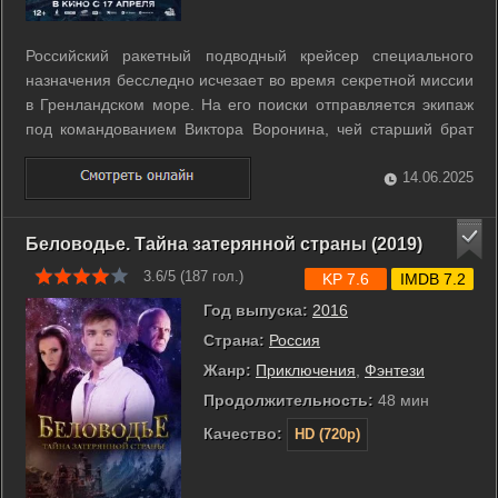
Российский ракетный подводный крейсер специального
назначения бесследно исчезает во время секретной миссии
в Гренландском море. На его поиски отправляется экипаж
под командованием Виктора Воронина, чей старший брат
командовал пропавшей субмариной. Перед моряками стоит
задача любыми силами найти подлодку и не допустить,
14.06.2025
чтобы новое секретное оружие ...
Беловодье. Тайна затерянной страны (2019)
3.6/5 (
187
гол.)
KP 7.6
IMDB 7.2
Год выпуска:
2016
Страна:
Россия
Жанр:
Приключения
,
Фэнтези
Продолжительность:
48 мин
Качество:
HD (720p)