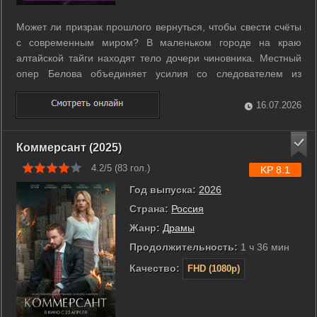
Может ли призрак прошлого вернуться, чтобы свести счёты
с современным миром? В маленьком городе на краю
алтайской тайги находят тело дочери чиновника. Местный
опер Белова объединяет усилия со следователем из
столицы края Тереховым. Улики указывают на связь с
серией нераскрытых убийств, совершенных много лет назад
16.07.2026
известным маньяком. Расследование ...
Коммерсант (2025)
4.2/5 (
83
гол.)
KP 8.1
Год выпуска:
2026
Страна:
Россия
Жанр:
Драмы
Продолжительность:
1 ч 36 мин
Качество:
FHD (1080p)