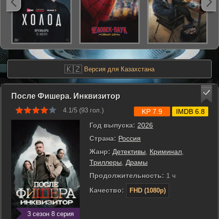
🇰🇿
Версия для Казахстана
После Фишера. Инквизитор
4.1/5 (
93
гол.)
KP 7.9
IMDB 6.8
Год выпуска:
2026
Страна:
Россия
Жанр:
Детективы
,
Криминал
,
Триллеры
,
Драмы
Продолжительность:
1 ч
Качество:
FHD (1080p)
3 сезон 8 серия