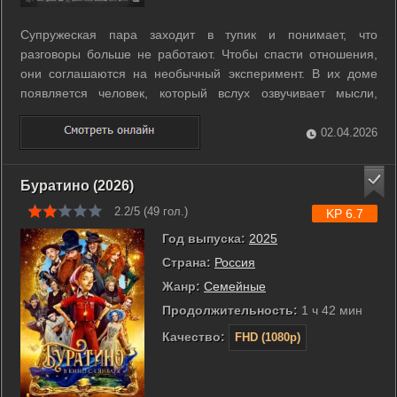
Супружеская пара заходит в тупик и понимает, что
разговоры больше не работают. Чтобы спасти отношения,
они соглашаются на необычный эксперимент. В их доме
появляется человек, который вслух озвучивает мысли,
сомнения и скрытые реакции каждого из них. Ничто больше
нельзя спрятать за паузами и привычным молчанием.
02.04.2026
Обычные бытовые сцены превращаются в ...
Буратино (2026)
2.2/5 (
49
гол.)
KP 6.7
Год выпуска:
2025
Страна:
Россия
Жанр:
Семейные
Продолжительность:
1 ч 42 мин
Качество:
FHD (1080p)