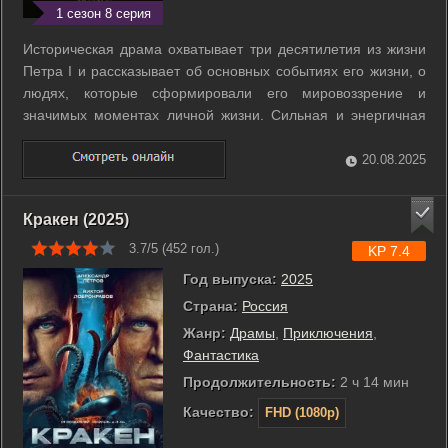
1 сезон 8 серия
Историческая драма охватывает три десятилетия из жизни
Петра I и рассказывает об основных событиях его жизни, о
людях, которые сформировали его мировоззрение и
значимых моментах личной жизни. Сильная и энергичная
личность императора, его ум и трудолюбие позволили
провести масштабные реформы и изменения в
20.08.2025
общественном устройстве страны. Сериал ...
Кракен (2025)
3.7/5 (
452
гол.)
KP 7.4
Год выпуска:
2025
Страна:
Россия
Жанр:
Драмы
,
Приключения
,
Фантастика
Продолжительность:
2 ч 14 мин
Качество:
FHD (1080p)