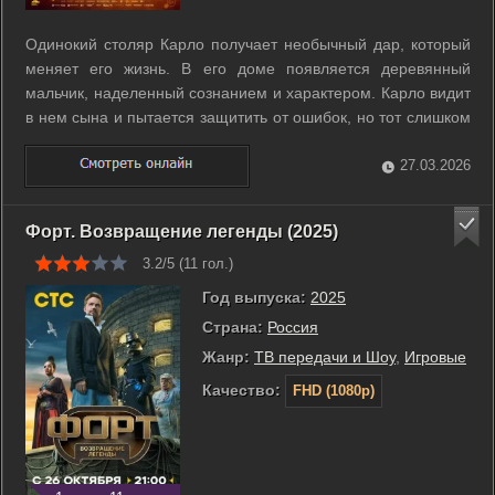
Одинокий столяр Карло получает необычный дар, который
меняет его жизнь. В его доме появляется деревянный
мальчик, наделенный сознанием и характером. Карло видит
в нем сына и пытается защитить от ошибок, но тот слишком
рано сталкивается с внешним миром и его правилами.
Стремление к свободе уводит мальчика далеко от дома. Он
27.03.2026
попадает в театр, ...
Форт. Возвращение легенды (2025)
3.2/5 (
11
гол.)
Год выпуска:
2025
Страна:
Россия
Жанр:
ТВ передачи и Шоу
,
Игровые
Качество:
FHD (1080p)