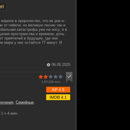
p)
верили в пророчество, что их рок-н-
ю от гибели, но великую песню так и
обальная катастрофа уже на носу, и в
ения пространства и времени, дочь
т приятелей в будущее, где они
ие мира у них остаётся 77 минут. И
06.05.2025
2.3/5 (
130
гол.)
KP 4.9
IMDB 4.1
лючения
,
Семейные
,
1 ч 4 мин