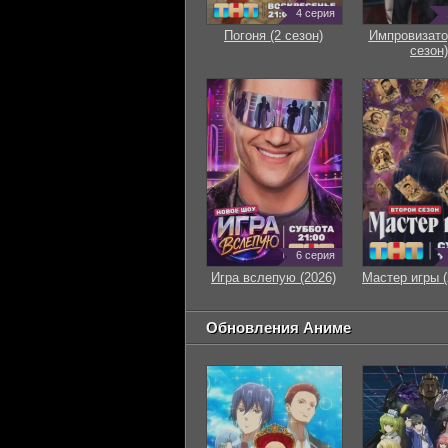
4 серия
Погоня (2 сезон)
Импровизато
сезон)
6 серия
Игра вслепую (2026)
Мастер игры (
Обновления Аниме