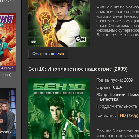
Фильм снят по мотива
анимационного сериал
история Бена Теннисо
способного с помощь
часов Омнитрикс прев
иноземных супергеро
Бен целое лето провел
4 серия
Бен 10: Инопланетное нашествие (2009)
сезон)
Год выпуска:
2009
Страна:
США
Жанр:
Боевики
,
Прик
Фантастика
Продолжительность:
Качество:
HD (720p)
Прошло 5 лет с тех п
инопланетные часы Ом