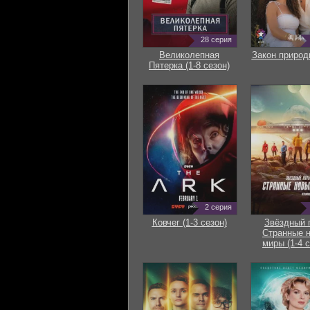
28 серия
Великолепная
Закон природ
Пятерка (1-8 сезон)
2 серия
Ковчег (1-3 сезон)
Звёздный 
Странные 
миры (1-4 с