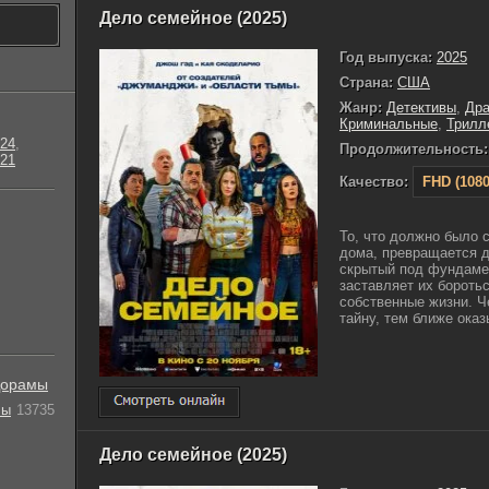
Дело семейное (2025)
Год выпуска:
2025
Страна:
США
Жанр:
Детективы
,
Др
Криминальные
,
Трилл
24
,
Продолжительность:
21
Качество:
FHD (1080
То, что должно было 
дома, превращается д
скрытый под фундаме
заставляет их боротьс
собственные жизни. Ч
тайну, тем ближе оказ
орамы
лы
13735
Дело семейное (2025)