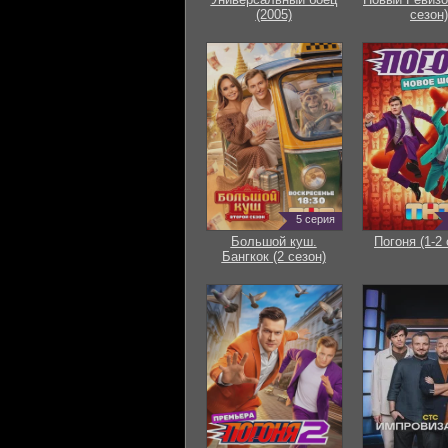
(2005)
сезон)
5 серия
Большой куш.
Погоня (1-2 
Бангкок (2 сезон)