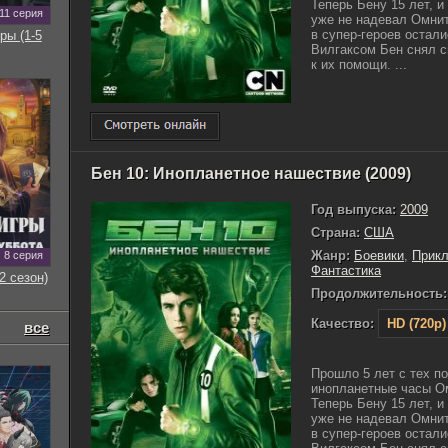
Теперь Бену 15 лет, и
11 серия
уже не надевал Омнит
в супер-героев остал
ры (1-5
Вилгаксом Бен снял св
к их помощи. ...
Бен 10: Инопланетное нашествие (2009)
Год выпуска:
2009
Страна:
США
Жанр:
Боевики
,
Прик
8 серия
Фантастика
2 сезон)
Продолжительность:
Качество:
HD (720p)
все
Прошло 5 лет с тех п
инопланетные часы Ом
Теперь Бену 15 лет, и
уже не надевал Омнит
в супер-героев остал