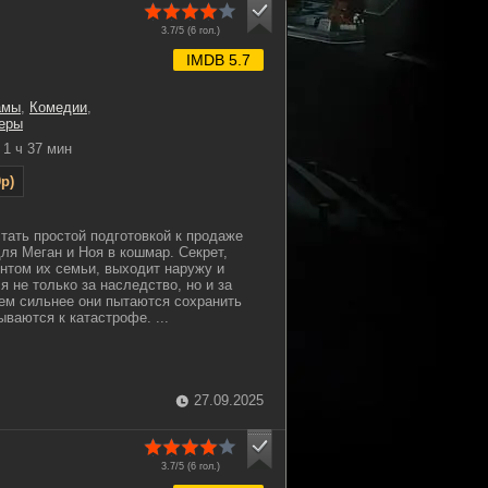
3.7/5 (
6
гол.)
IMDB 5.7
амы
,
Комедии
,
еры
1 ч 37 мин
p)
стать простой подготовкой к продаже
ля Меган и Ноя в кошмар. Секрет,
нтом их семьи, выходит наружу и
я не только за наследство, но и за
ем сильнее они пытаются сохранить
ываются к катастрофе. ...
27.09.2025
3.7/5 (
6
гол.)