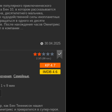
м популярного приключенческого
а Бен 10, в котором рассказывается
на, десятилетнего мальчика,
ю чудодейственной силы инопланетных
ращаться в одного из десяти
ев. После нахождения часов Омнитрикс
 в компании ...
30.04.2025
2.3/5 (
99
гол.)
KP 4.7
IMDB 4.6
лючения
,
Семейные
,
1 ч 9 мин
ор, как Бен Тенннисон нашел
нитрикс и превратился в супер-героя.