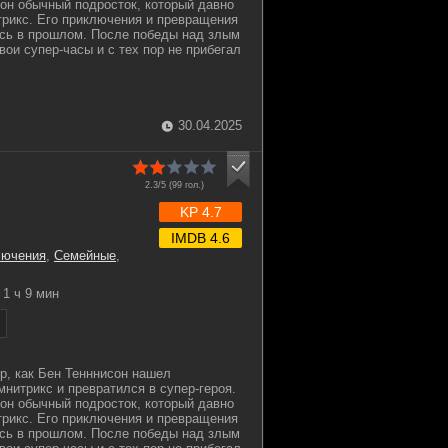
 он обычный подросток, который давно
рикс. Его приключения и превращения
ись в прошлом. После победы над злым
ои супер-часы и с тех пор не прибегал
30.04.2025
2.3/5 (
99
гол.)
KP 4.7
IMDB 4.6
лючения
,
Семейные
,
1 ч 9 мин
ор, как Бен Тенннисон нашел
нитрикс и превратился в супер-героя.
 он обычный подросток, который давно
рикс. Его приключения и превращения
ись в прошлом. После победы над злым