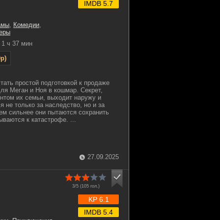
IMDB 5.7
амы
,
Комедии
,
еры
1 ч 37 мин
p)
стать простой подготовкой к продаже
ля Меган и Ноя в кошмар. Секрет,
нтом их семьи, выходит наружу и
я не только за наследство, но и за
ем сильнее они пытаются сохранить
ываются к катастрофе. ...
27.09.2025
3/5 (
105
гол.)
KP 6.1
IMDB 5.4