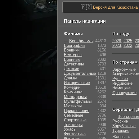
🇰🇿
Версия для Казахстана
Панель навигации
Фильмы
По году
—
Все фильмы
44613
2026
,
2025
,
20
Биографии
1873
2023
,
2022
,
20
Боевики
8156
Вестерны
496
Военные
2082
По странам
Детективы
3703
Детские
401
Зарубежные
Документальные
1219
Американские
Драмы
21601
Русские
Исторические
1897
Индийские
Комедии
13618
Немецкие
Криминал
6262
Французские
Мелодрамы
8339
Мультфильмы
2574
Мюзиклы
904
Сериалы
|
Д
Приключения
4802
Семейные
3706
—
Все сериа
Cпортивные
1005
Русские
Триллеры
9939
Зарубежные
Ужасы
6057
Турецкие
Фантастика
3776
Жанры
►
Фэнтези
3785