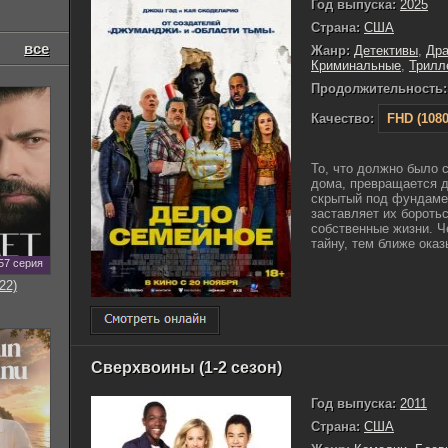
Год выпуска:
2025
Страна:
США
все
Жанр:
Детективы
,
Др
Криминальные
,
Трилл
Продолжительность:
Качество:
FHD (1080
То, что должно было 
дома, превращается д
скрытый под фундаме
заставляет их боротьс
собственные жизни. Ч
тайну, тем ближе оказ
57 серия
22)
Сверхвоины (1-2 сезон)
Год выпуска:
2011
Страна:
США