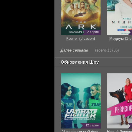
2 серия
Ковчег (3 сезон)
Медиум (1-5
Далее сериалы
(всего 13735)
Обновления Шоу
12 серия
Универсальный боец
Новый Ревизо