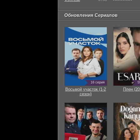
Обновления Сериалов
16 серия
5
Восьмой участок (1-2
Плен (20
сезон)