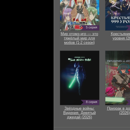
5 серия
Мир отомэ-игр — это
Крестьяни
тяжёлый мир для
уровня (2
мобов (1-2 сезон)
8 серия
Звёздные войны:
Призрак в д
Видения. Девятый
(2026)
джедай (2026)