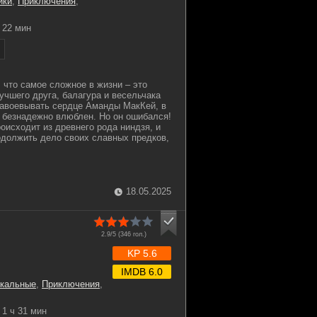
ики
,
Приключения
,
22 мин
 что самое сложное в жизни – это
учшего друга, балагура и весельчака
завоевывать сердце Аманды МакКей, в
 безнадежно влюблен. Но он ошибался!
роисходит из древнего рода ниндзя, и
одолжить дело своих славных предков,
18.05.2025
2.9/5 (
346
гол.)
KP 5.6
IMDB 6.0
кальные
,
Приключения
,
1 ч 31 мин