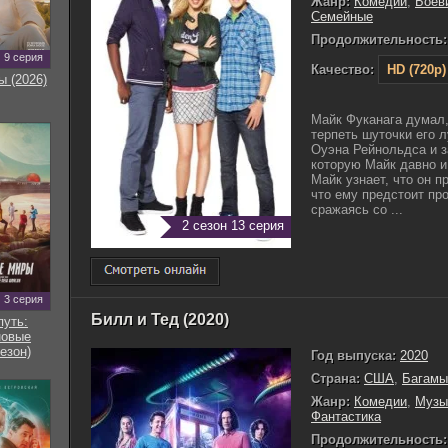
Жанр:
Комедии
,
Боев
Семейные
Продолжительность:
9 серия
Качество:
HD (720p)
ы (2026)
Майк Фуканага думал,
терпеть шуточки его л
Оуэна Рейнольдса и 
которую Майк давно и
Майк узнает, что он п
что ему предстоит пр
сражаясь со ...
2 сезон 13 серия
3 серия
Билл и Тед (2020)
путь:
новые
езон)
Год выпуска:
2020
Страна:
США
,
Багамы
Жанр:
Комедии
,
Музы
Фантастика
Продолжительность: