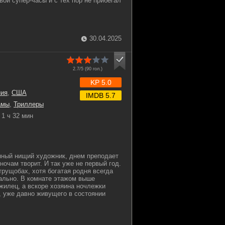
ои супер-часы и с тех пор не прибегал
30.04.2025
2.7/5 (
90
гол.)
KP 5.0
ния
,
США
IMDB 5.7
амы
,
Триллеры
1 ч 32 мин
нный нищий художник, днем преподает
ночам творит. И так уже не первый год.
трущобах, хотя богатая родня всегда
ально. В комнате этажом выше
жилец, а вскоре хозяина ночлежки
, уже давно живущего в состоянии