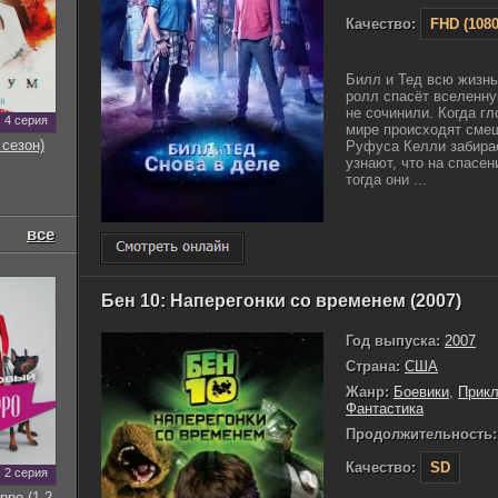
Качество:
FHD (1080
Билл и Тед всю жизнь 
ролл спасёт вселенну
не сочинили. Когда гл
4 серия
мире происходят смещ
 сезон)
Руфуса Келли забирае
узнают, что на спасен
тогда они ...
все
Бен 10: Наперегонки со временем (2007)
Год выпуска:
2007
Страна:
США
Жанр:
Боевики
,
Прик
Фантастика
Продолжительность:
Качество:
SD
2 серия
рро (1-2