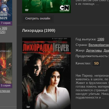
Вилгаксом Бен снял св
к их помощи. ...
7 серия
н 999
Лихорадка (1999)
026)
Год выпуска:
1999
Страна:
Великобрита
Жанр:
Детективы
,
Др
Продолжительность:
Качество:
SD
Ник Паркер, непризна
живопись в школе, по 
Живет в бруклинских 
5 серия
готова помочь матери
поселяется странный 
оспехах
находят убитым. Ника
подавленности и ...