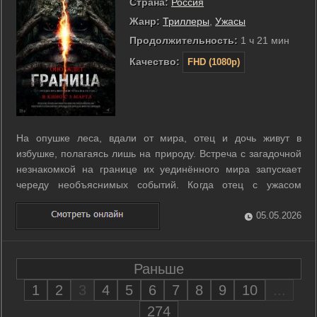
Страна:
Россия
Жанр:
Триллеры
,
Ужасы
Продолжительность:
1 ч 21 мин
Качество:
FHD (1080p)
На опушке леса, вдали от мира, отец и дочь живут в
избушке, полагаясь лишь на природу. Встреча с загадочной
незнакомкой на границе их уединённого мира запускает
череду необъяснимых событий. Когда отец с ужасом
осознаёт, что перед ним не простая женщина, а
воплощение зла, его дом оказывается в осаде теней. Но
05.05.2026
настоящий кошмар начинается, когда дочь ...
Раньше
1
2
3
4
5
6
7
8
9
10
...
274