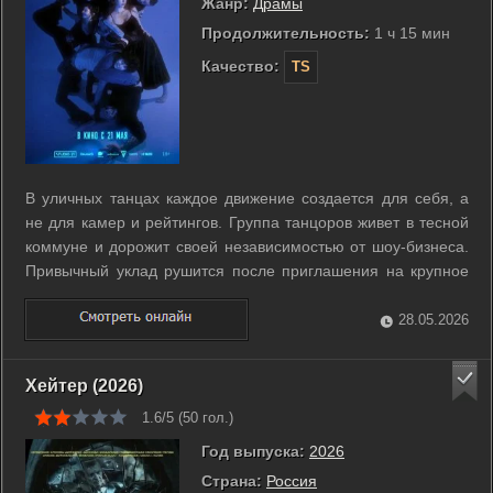
Жанр:
Драмы
Продолжительность:
1 ч 15 мин
Качество:
TS
В уличных танцах каждое движение создается для себя, а
не для камер и рейтингов. Группа танцоров живет в тесной
коммуне и дорожит своей независимостью от шоу-бизнеса.
Привычный уклад рушится после приглашения на крупное
телевизионное шоу. Участники оказываются перед сложным
выбором между известностью и сохранением честности
28.05.2026
своего искусства. Алиса ...
Хейтер (2026)
1.6/5 (
50
гол.)
Год выпуска:
2026
Страна:
Россия