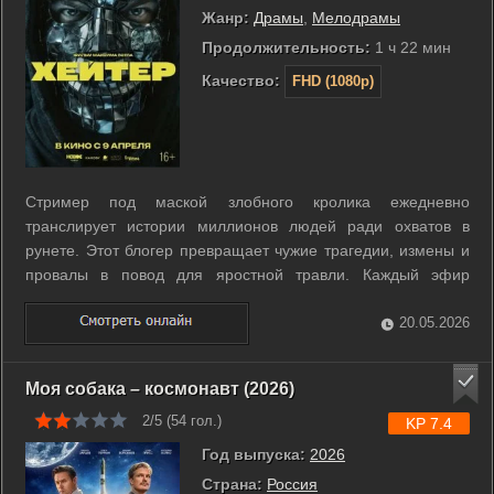
Жанр:
Драмы
,
Мелодрамы
Продолжительность:
1 ч 22 мин
Качество:
FHD (1080p)
Стример под маской злобного кролика ежедневно
транслирует истории миллионов людей ради охватов в
рунете. Этот блогер превращает чужие трагедии, измены и
провалы в повод для яростной травли. Каждый эфир
собирает огромную аудиторию, наблюдающую за
уничтожением репутаций в прямом эфире. В структуре
20.05.2026
фильма скрыты пять историй об экстремалах, ...
Моя собака – космонавт (2026)
2/5 (
54
гол.)
KP 7.4
Год выпуска:
2026
Страна:
Россия