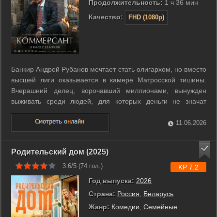
Продолжительность:
1 ч 36 мин
Качество:
FHD (1080p)
Банкир Андрей Рубанов мечтает стать олигархом, но вместо
высшей лиги оказывается в камере Матросской тишины.
Вчерашний делец, ворочавший миллионами, вынужден
выживать среди людей, для которых деньги не значат
ничего. Его роскошная жизнь в Москве сменяется тесным
пространством, где авторитет зарабатывается кулаками и
11.06.2026
хитростью. Андрей втянут в ...
Родительский дом (2025)
3.6/5 (
74
гол.)
KP 7.2
Год выпуска:
2026
Страна:
Россия
,
Беларусь
Жанр:
Комедии
,
Семейные