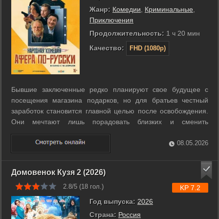
Жанр:
Комедии
,
Криминальные
,
Приключения
Продолжительность:
1 ч 20 мин
Качество:
FHD (1080p)
Бывшие заключенные редко планируют свое будущее с
посещения магазина подарков, но для братьев честный
заработок становится главной целью после освобождения.
Они мечтают лишь порадовать близких и сменить
криминальные привычки на стабильный труд. Однако
влиятельный авторитет Михалыч принуждает героев к
08.05.2026
участию в крайне рискованном деле. Попытка ...
Домовенок Кузя 2 (2026)
2.8/5 (
18
гол.)
KP 7.2
Год выпуска:
2026
Страна:
Россия