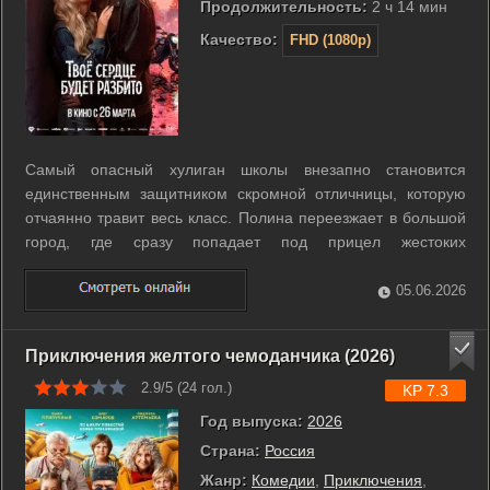
Продолжительность:
2 ч 14 мин
Качество:
FHD (1080p)
Самый опасный хулиган школы внезапно становится
единственным защитником скромной отличницы, которую
отчаянно травит весь класс. Полина переезжает в большой
город, где сразу попадает под прицел жестоких
одноклассниц и сталкивается с ежедневным унижением.
Дима по прозвищу Барс неожиданно заявляет о своих
05.06.2026
чувствах к ней, чтобы остановить ...
Приключения желтого чемоданчика (2026)
2.9/5 (
24
гол.)
KP 7.3
Год выпуска:
2026
Страна:
Россия
Жанр:
Комедии
,
Приключения
,