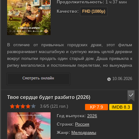
Продолжительность:
1 ч 37 мин
Качество:
FHD (1080p)
В отличие от привычных городских драм, этот фильм
разворачивает масштабную и суетную жизнь целой деревни
вокруг попытки продать один старый дом. Даша привыкла к
ритму мегаполиса и постоянным перелетам, но вынуждена
вернуться в родные края ради погашения долгов. Ее
планам мешает местный сыровар Миша, чей специфически
10.06.2026
ароматный бизнес постоянно ...
Твое сердце будет разбито (2026)
3.6/5 (
121
гол.)
KP 7.9
IMDB 8.3
Год выпуска:
2026
Страна:
Россия
Жанр:
Мелодрамы