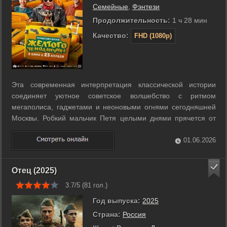
Семейные
,
Фэнтези
Продолжительность:
1 ч 28 мин
Качество:
FHD (1080p)
Эта современная интерпретация классической истории
соединяет уютное советское волшебство с ритмом
мегаполиса, гаджетами и неоновыми огнями сегодняшней
Москвы. Робкий мальчик Петя целыми днями прячется от
мира в своей комнате, пока родители не приглашают
странного Доктора с магическим чемоданчиком. В чудо-
01.06.2026
аптечке хранятся средства не от простуды, а ...
Отец (2025)
3.7/5 (
81
гол.)
Год выпуска:
2025
Страна:
Россия