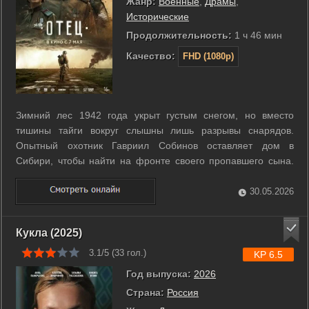
Жанр:
Военные
,
Драмы
,
Исторические
Продолжительность:
1 ч 46 мин
Качество:
FHD (1080p)
Зимний лес 1942 года укрыт густым снегом, но вместо
тишины тайги вокруг слышны лишь разрывы снарядов.
Опытный охотник Гавриил Собинов оставляет дом в
Сибири, чтобы найти на фронте своего пропавшего сына.
Вместо передовой он получает приказ командовать группой
совсем юных снайперов. Он учит вчерашних мальчишек
30.05.2026
выживать, стрелять и сохранять ...
Кукла (2025)
3.1/5 (
33
гол.)
KP 6.5
Год выпуска:
2026
Страна:
Россия