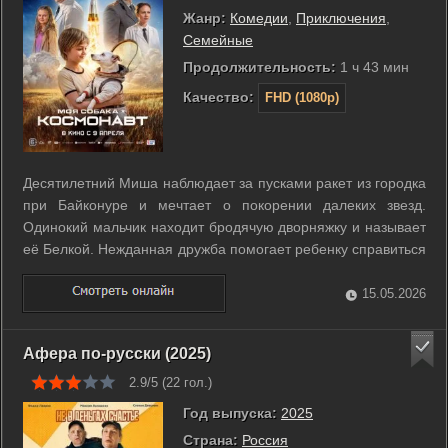
Жанр:
Комедии
,
Приключения
,
Семейные
Продолжительность:
1 ч 43 мин
Качество:
FHD (1080p)
Десятилетний Миша наблюдает за пусками ракет из городка
при Байконуре и мечтает о покорении далеких звезд.
Одинокий мальчик находит бродячую дворняжку и называет
её Белкой. Нежданная дружба помогает ребенку справиться
с равнодушием постоянно занятых родителей. Однако
вскоре выясняется, что собаку отобрали для участия в
15.05.2026
реальной советской ...
Афера по-русски (2025)
2.9/5 (
22
гол.)
Год выпуска:
2025
Страна:
Россия