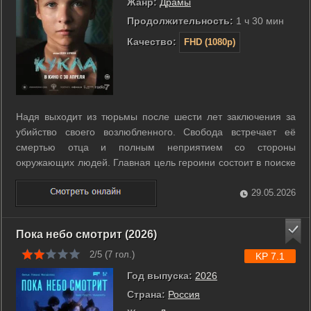
Жанр:
Драмы
Продолжительность:
1 ч 30 мин
Качество:
FHD (1080p)
Надя выходит из тюрьмы после шести лет заключения за
убийство своего возлюбленного. Свобода встречает её
смертью отца и полным неприятием со стороны
окружающих людей. Главная цель героини состоит в поиске
дочери, рожденной за решеткой и сразу переданной в
другую семью. Внешний мир кажется ей все более
29.05.2026
враждебным и равнодушным к её попыткам ...
Пока небо смотрит (2026)
2/5 (
7
гол.)
KP 7.1
Год выпуска:
2026
Страна:
Россия