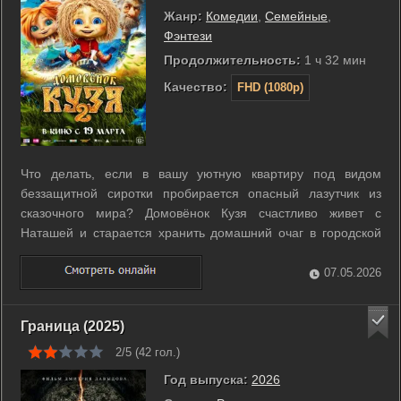
Жанр:
Комедии
,
Семейные
,
Фэнтези
Продолжительность:
1 ч 32 мин
Качество:
FHD (1080p)
Что делать, если в вашу уютную квартиру под видом
беззащитной сиротки пробирается опасный лазутчик из
сказочного мира? Домовёнок Кузя счастливо живет с
Наташей и старается хранить домашний очаг в городской
многоэтажке. Он увлеченно смотрит телевизор и лакомится
угощениями, пока Баба-Яга в соседней квартире пытается
07.05.2026
освоить бытовую технику. ...
Граница (2025)
2/5 (
42
гол.)
Год выпуска:
2026