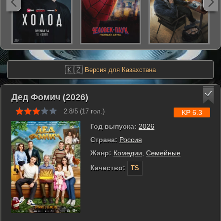
🇰🇿
Версия для Казахстана
Дед Фомич (2026)
2.8/5 (
17
гол.)
KP 6.3
Год выпуска:
2026
Страна:
Россия
Жанр:
Комедии
,
Семейные
Качество:
TS