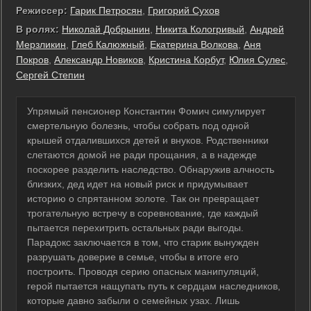
Режиссер:
Гарик Петросян
,
Григорий Сухов
В ролях:
Николай Добрынин
,
Никита Кологривый
,
Андрей
Мерзликин
,
Глеб Калюжный
,
Екатерина Волкова
,
Аня
Покров
,
Александр Новиков
,
Кристина Корбут
,
Юлия Сулес
,
Сергей Степин
Упрямый пенсионер Константин Фомич симулирует
смертельную болезнь, чтобы собрать под одной
крышей отдалившихся детей и внуков. Родственники
слетаются домой не ради прощания, а в надежде
поскорее разделить наследство. Обнаружив алчность
близких, дед идет на новый риск и придумывает
историю о спрятанном золоте. Так он превращает
трогательную встречу в соревнование, где каждый
пытается перехитрить остальных ради выгоды.
Парадокс заключается в том, что старик вынужден
разрушать доверие в семье, чтобы в итоге его
построить. Проводя серию опасных манипуляций,
герой пытается нащупать путь к сердцам наследников,
которые давно забыли о семейных узах. Лишь