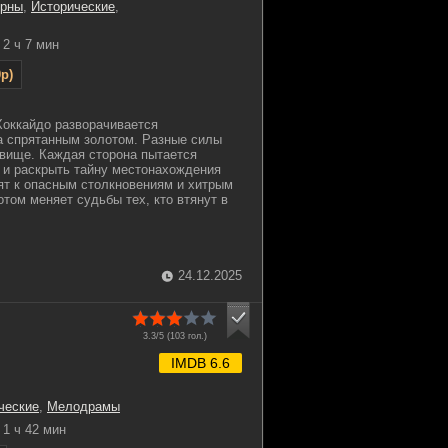
ерны
,
Исторические
,
2 ч 7 мин
p)
Хоккайдо разворачивается
а спрятанным золотом. Разные силы
овище. Каждая сторона пытается
 и раскрыть тайну местонахождения
ят к опасным столкновениям и хитрым
отом меняет судьбы тех, кто втянут в
24.12.2025
3.3/5 (
103
гол.)
IMDB 6.6
ческие
,
Мелодрамы
1 ч 42 мин