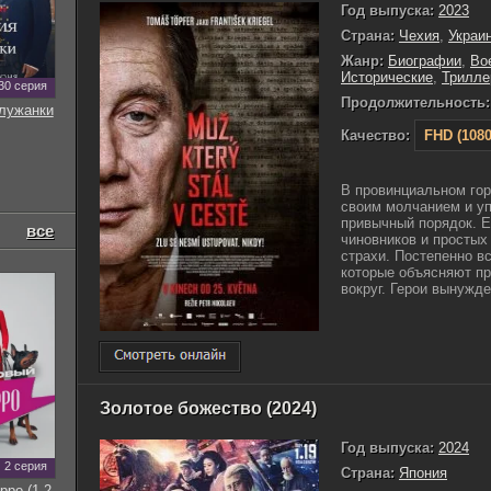
Год выпуска:
2023
Страна:
Чехия
,
Украи
Жанр:
Биографии
,
Во
Исторические
,
Трилле
30 серия
Продолжительность:
служанки
Качество:
FHD (1080
В провинциальном гор
своим молчанием и уп
привычный порядок. Е
все
чиновников и простых
страхи. Постепенно в
которые объясняют пр
вокруг. Герои вынужде
Золотое божество (2024)
Год выпуска:
2024
2 серия
Страна:
Япония
рро (1-2