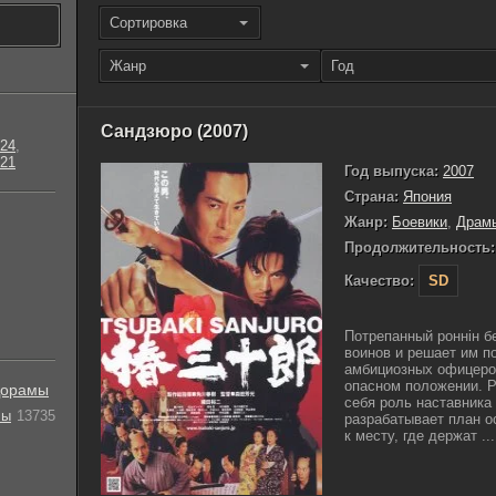
Сортировка
Жанр
Год
Сандзюро (2007)
24
,
21
Год выпуска:
2007
Страна:
Япония
Жанр:
Боевики
,
Драм
Продолжительность:
Качество:
SD
Потрепанный роннін б
воинов и решает им п
амбициозных офицеров
опасном положении. Ро
орамы
себя роль наставника
лы
13735
разрабатывает план 
к месту, где держат ...