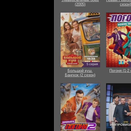
(2005)
сезон)
5 серия
Большой куш.
Погоня (1-2 
Бангкок (2 сезон)