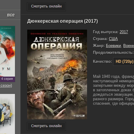
все
Дюнкеркская операция (2017)
Год выпуска:
2017
Страна:
США
Жанр:
Боевики
,
Воен
Продолжительность:
Качество:
HD (720p)
Май 1940 года, франц
4 серия
наступающей немецкой
запертыми между море
 сезон)
в затопленных доках 
дождаться эвакуации,
разного размера. Гор
спасения, где офицеры