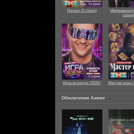
4 серия
Погоня (2 сезон)
Импровизато
сезон)
6 серия
Игра вслепую (2026)
Мастер игры (
Обновления Аниме