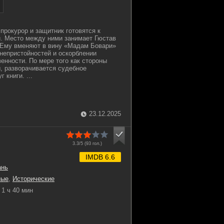
 прокурор и защитник готовятся к
. Место между ними занимает Гюстав
 Ему вменяют в вину «Мадам Бовари»
непристойностей и оскорблении
енности. По мере того как стороны
, разворачивается судебное
 книги. ...
23.12.2025
3.3/5 (
93
гол.)
IMDB 6.6
ань
ные
,
Исторические
1 ч 40 мин