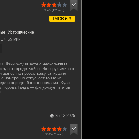
3.2/5 (
124
гол.)
IMDB 6.3
ные
,
Исторические
1 ч 55 мин
из Шэньчжоу вместе с несколькими
осаде в городе Бэйпо. Их окружили сто
и шансы на прорыв кажутся крайне
 намеренно отпускает гонца из
едачи определённого послания. Хуан
л города Ганда — фигурирует в этой
...
25.12.2025
3.5/5 (
71
гол.)