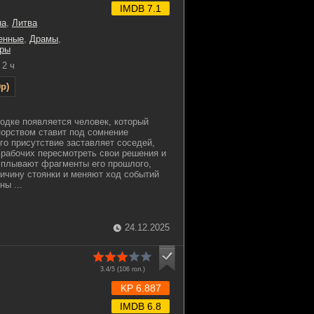
IMDB 7.1
на
,
Литва
енные
,
Драмы
,
ры
2 ч
p)
одке появляется человек, который
орством ставит под сомнение
го присутствие заставляет соседей,
 рабочих пересмотреть свои решения и
сплывают фрагменты его прошлого,
ичину стоянки и меняют ход событий
ны ...
24.12.2025
3.4/5 (
106
гол.)
KP 6.887
IMDB 6.8