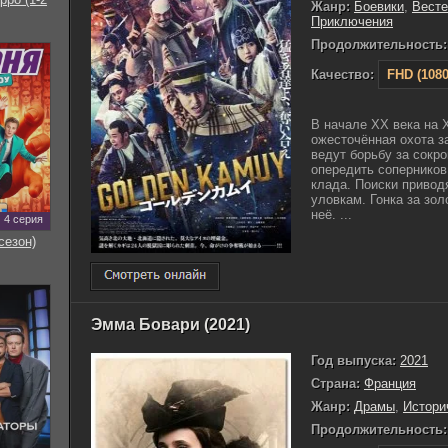
Жанр:
Боевики
,
Вест
Приключения
Продолжительность:
Качество:
FHD (1080
В начале XX века на 
ожесточённая охота з
ведут борьбу за сокр
опередить соперников
клада. Поиски привод
уловкам. Гонка за зол
неё. ...
4 серия
сезон)
Эмма Бовари (2021)
Год выпуска:
2021
Страна:
Франция
Жанр:
Драмы
,
Истори
Продолжительность: