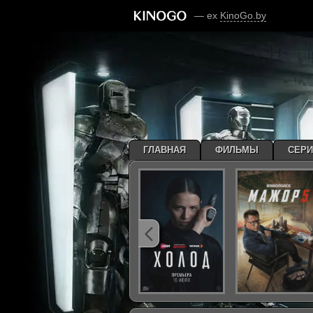
— ex
KinoGo.by
ГЛАВНАЯ
ФИЛЬМЫ
СЕР