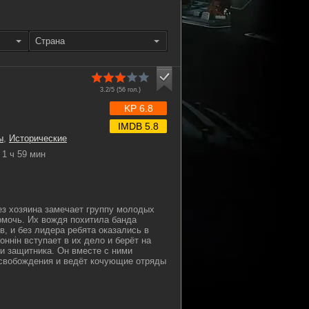
Страна
3.2/5 (
56
гол.)
KP 6.8
IMDB 5.8
ы
,
Исторические
1 ч 59 мин
ез хозяина замечает группу молодых
омочь. Их вождя похитила банда
, и без лидера ребята оказались в
ннін вступает в их дело и берёт на
 и защитника. Он вместе с ними
освобождения и ведёт кочующие отряды