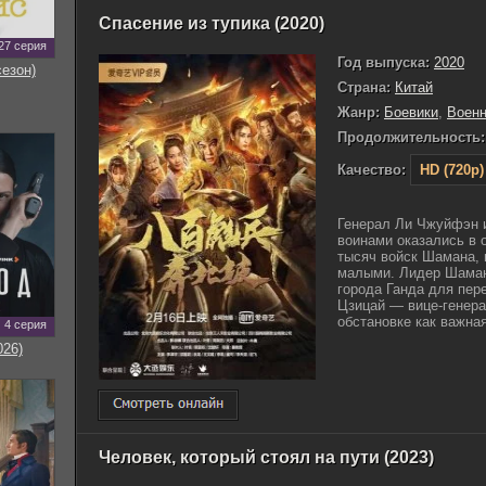
Спасение из тупика (2020)
27 серия
Год выпуска:
2020
сезон)
Страна:
Китай
Жанр:
Боевики
,
Воен
Продолжительность:
Качество:
HD (720p)
Генерал Ли Чжуйфэн 
воинами оказались в 
тысяч войск Шамана, 
малыми. Лидер Шамана
города Ганда для пер
Цзицай — вице-генера
обстановке как важная 
4 серия
026)
Человек, который стоял на пути (2023)