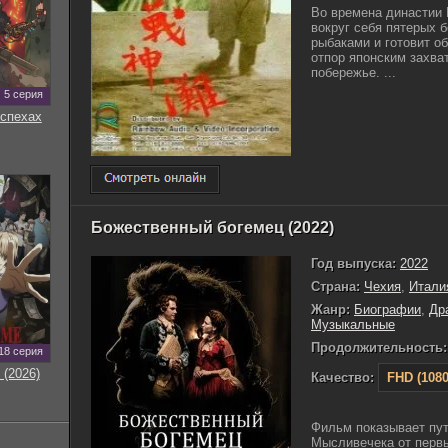
Во времена династии
вокруг себя пятерых 
рыбаками и готовит о
отпор японским захва
побережье. ...
5 серия
оспехах
Божественный богемец (2022)
Год выпуска:
2022
Страна:
Чехия
,
Итали
Жанр:
Биографии
,
Др
Музыкальные
Продолжительность:
18 серия
 (2026)
Качество:
FHD (1080
Фильм показывает пу
Мысливечека от перв