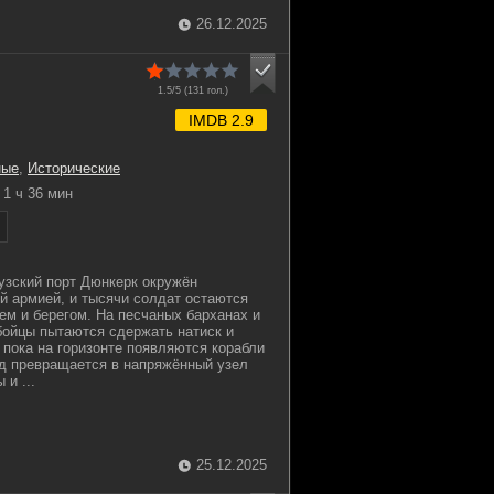
26.12.2025
1.5/5 (
131
гол.)
IMDB 2.9
ные
,
Исторические
1 ч 36 мин
узский порт Дюнкерк окружён
 армией, и тысячи солдат остаются
м и берегом. На песчаных барханах и
бойцы пытаются сдержать натиск и
 пока на горизонте появляются корабли
од превращается в напряжённый узел
 и ...
25.12.2025