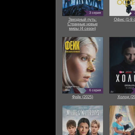
3 серия
Звездный путь:
Офис (1-9 
Странные новые
миры (4 сезон)
6 серия
Фейк (2025)
Холод (2