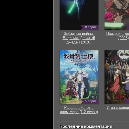
8 серия
Звёздные войны:
Призрак в д
Видения. Девятый
(2026)
джедай (2026)
5 серия
Рыцарь-скелет в
Игра лжецов
ином мире (1-2 сезон)
Последние комментарии