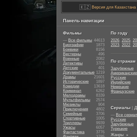
🇰🇿
Версия для Казахстана
Панель навигации
Фильмы
По году
—
Все фильмы
44613
2026
,
2025
,
20
Биографии
1873
2023
,
2022
,
20
Боевики
8156
Вестерны
496
Военные
2082
По странам
Детективы
3703
Детские
401
Зарубежные
Документальные
1219
Американские
Драмы
21601
Русские
Исторические
1897
Индийские
Комедии
13618
Немецкие
Криминал
6262
Французские
Мелодрамы
8339
Мультфильмы
2574
Мюзиклы
904
Сериалы
|
Д
Приключения
4802
Семейные
3706
—
Все сериа
Cпортивные
1005
Русские
Триллеры
9939
Зарубежные
Ужасы
6057
Турецкие
Фантастика
3776
Жанры
►
Фэнтези
3785