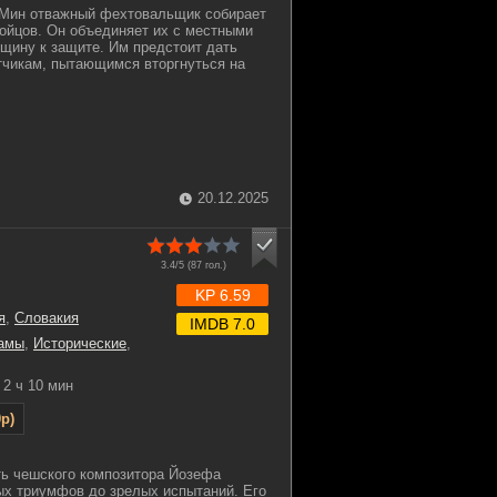
 Мин отважный фехтовальщик собирает
бойцов. Он объединяет их с местными
бщину к защите. Им предстоит дать
тчикам, пытающимся вторгнуться на
20.12.2025
3.4/5 (
87
гол.)
KP 6.59
я
,
Словакия
IMDB 7.0
амы
,
Исторические
,
2 ч 10 мин
p)
ть чешского композитора Йозефа
ых триумфов до зрелых испытаний. Его