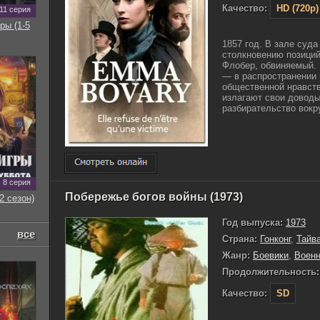
Качество:
HD (720p)
11 серия
ры (1-5
1857 год. В зале суда
столкновению позиций
Флобер, обвиняемый.
— в распространении 
общественной нравств
излагают свои доводы
разбирательство вокруг
8 серия
Побережье богов войны (1973)
2 сезон)
Год выпуска:
1973
все
Страна:
Гонконг
,
Тайв
Жанр:
Боевики
,
Воен
Продолжительность:
Качество:
SD