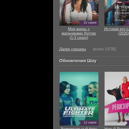
10 серия
Моя жизнь с
История его 
мальчиками Уолтер
(2026)
(1-3 сезон)
Далее сериалы
(всего 13735)
Обновления Шоу
12 серия
Универсальный боец
Новый Ревизо